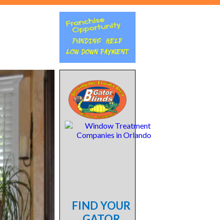
FIND YOUR
GATOR