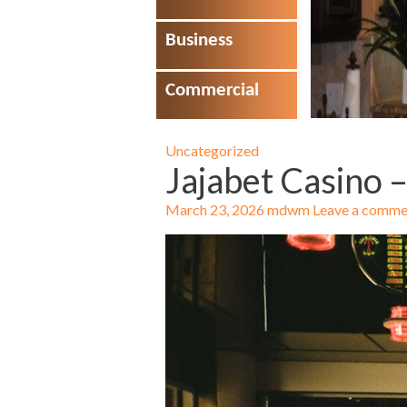
Business
Commercial
Uncategorized
Jajabet Casino –
March 23, 2026
mdwm
Leave a comme