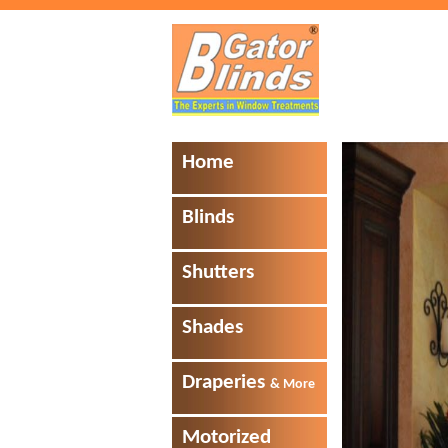
Home
Blinds
Shutters
Shades
Draperies
& More
Motorized