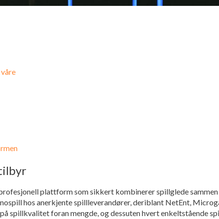
 våre
formen
tilbyr
rofesjonell plattform som sikkert kombinerer spillglede sammen m
inospill hos anerkjente spillleverandører, deriblant NetEnt, Micr
på spillkvalitet foran mengde, og dessuten hvert enkeltstående sp