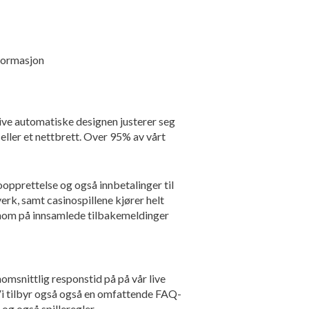
nformasjon
sive automatiske designen justerer seg
eller et nettbrett. Over 95% av vårt
oopprettelse og også innbetalinger til
rk, samt casinospillene kjører helt
ennom på innsamlede tilbakemeldinger
nomsnittlig responstid på på vår live
. Vi tilbyr også også en omfattende FAQ-
g også spilleregler.