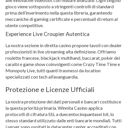
alle innovative videoslot con feature avanzate. Ogni singolo
gioco viene sottoposto a stringenti controlli di standard
prima dell’inserimento nella questa libreria, garantendo
meccaniche di gaming certificate e percentuali di return al
utente competitive.
Experience Live Croupier Autentica
La nostra sezione in diretta casino propone tavoli con dealer
professionisti in live streaming alta definizione. Offriamo
roulette francese, blackjack multihand, baccarat, poker dei
caraibi e game show coinvolgenti come Crazy Time Time e
Monopoly Live, tutti quanti trasmessi da location
specializzati con tech all’avanguardia.
Protezione e Licenze Ufficiali
La nostra protezione dei dati personali e bancari costituisce
la questa priorità primaria. Winnita Casino applica
protocolli di cifratura SSL a duecentocinquantasei bit, lo
stesso standard utilizzato dalle enti bancarie mondiali. Tutti
i server sono ospitati in datacenter center accreditati con