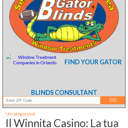
FIND YOUR GATOR
BLINDS CONSULTANT
Uncategorized
Il Winnita Casino: La tua