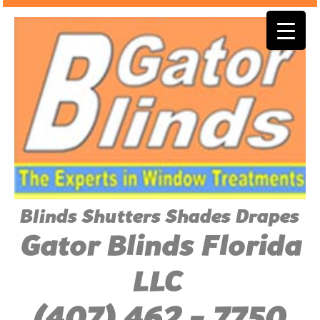
Blinds Shutters Shades Drapes
Gator Blinds Florida
LLC
(407) 462 - 7750