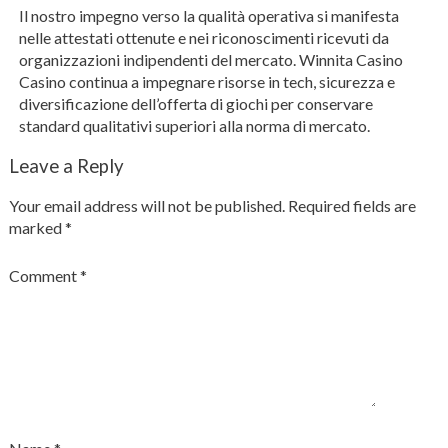
Il nostro impegno verso la qualità operativa si manifesta
nelle attestati ottenute e nei riconoscimenti ricevuti da
organizzazioni indipendenti del mercato. Winnita Casino
Casino continua a impegnare risorse in tech, sicurezza e
diversificazione dell’offerta di giochi per conservare
standard qualitativi superiori alla norma di mercato.
Leave a Reply
Your email address will not be published.
Required fields are
marked
*
Comment
*