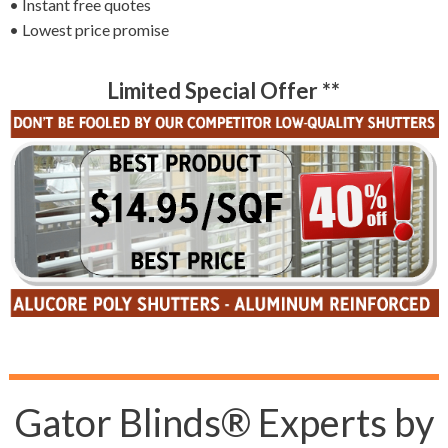
• Instant free quotes
• Lowest price promise
Limited Special Offer **
Gator Blinds® Experts by