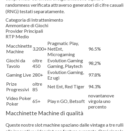
randomness verificata attraverso generatori di cifre casuali
(RNG) testati separatamente.
Categoria di Intrattenimento
Ammontare di Giochi
Provider Principali
RTP Medio
Pragmatic Play,
Macchinette
3.200+
NetEnt,
96.5%
Machine
Microgaming
Giochi da
oltre
Evolution Gaming
98,2%
Tavolo
450
Gaming, Playtech
Evolution Gaming,
Gaming Live
280+
97.8%
Ez ugi
Prize
oltre
Net Ent, Red Tiger
94.3%
Progressivi
85
novantanove
Video Poker
65+
Play n GO, Betsoft
virgola uno
Poker
percento
Macchinette Machine di qualità
Queste nostre slot machine spaziano dalle vintage a tre rulli