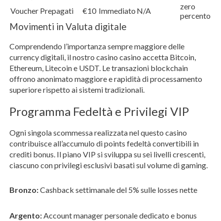
zero
Voucher Prepagati
€10
Immediato
N/A
percento
Movimenti in Valuta digitale
Comprendendo l’importanza sempre maggiore delle
currency digitali, il nostro casino casino accetta Bitcoin,
Ethereum, Litecoin e USDT. Le transazioni blockchain
offrono anonimato maggiore e rapidità di processamento
superiore rispetto ai sistemi tradizionali.
Programma Fedeltà e Privilegi VIP
Ogni singola scommessa realizzata nel questo casino
contribuisce all’accumulo di points fedeltà convertibili in
crediti bonus. Il piano VIP si sviluppa su sei livelli crescenti,
ciascuno con privilegi esclusivi basati sul volume di gaming.
Bronzo:
Cashback settimanale del 5% sulle losses nette
Argento:
Account manager personale dedicato e bonus