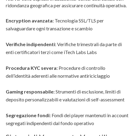
ridondanza geografica per assicurare continuità operativa.
Encryption avanzata:
Tecnologia SSL/TLS per
salvaguardare ogni transazione e scambio
Verifiche indipendenti:
Verifiche trimestrali da parte di
enti certificatori terzi come iTech Labs Labs
Procedura KYC severa:
Procedure di controllo
dell’identità aderenti alle normative antiriciclaggio
Gaming responsabile:
Strumenti di esclusione, limiti di
deposito personalizzabili e valutazioni di self-assessment
Segregazione fondi:
Fondi dei player mantenuti in account
segregati indipendenti dal fondo operativo