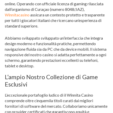
online. Operando con ufficiale licenza di gaming rilasciata
dall’organismo di Curaçao (numero 8048/JAZ),
Winnitacasino
assicura un contesto protetto e trasparente
per tutti i giocatori italiani che ricercano un’esperienza di
standard superiore.
Abbiamo sviluppato sviluppato un’interfaccia che integra
design moderno e funzionalità pratiche, permettendo
navigazione fluida sia da PC che da device mobili. Il sistema
responsive del nostro casino si adatta perfettamente a ogni
schermo, garantendo prestazioni eccellenti su telefoni,
tablet e desktop.
L’ampio Nostro Collezione di Game
Esclusivi
L’eccezionale portafoglio ludico di il Winnita Casino
comprende oltre cinquemila titoli curati dai migliori
fornitori di software del mercato. Collaboriamo unicamente
con provider certificati che garantiscono equità e