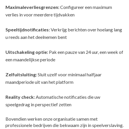
Maximaleverliesgrenzen:
Configureer een maximum
verlies in voor meerdere tijdvakken
Speeltijdnotificaties:
Verkrijg berichten over hoelang lang
u reeds aan het deelnemen bent
Uitschakeling optie:
Pak een pauze van 24 uur, een week of
een maandelijkse periode
Zelfuitsluiting:
Sluit uzelf voor minimaal halfjaar
maandperiode uit van het platform
Reality check:
Automatische notificaties die uw
speelgedrag in perspectief zetten
Bovendien werken onze organisatie samen met
professionele bedrijven die bekwaam zijn in speelverslaving.