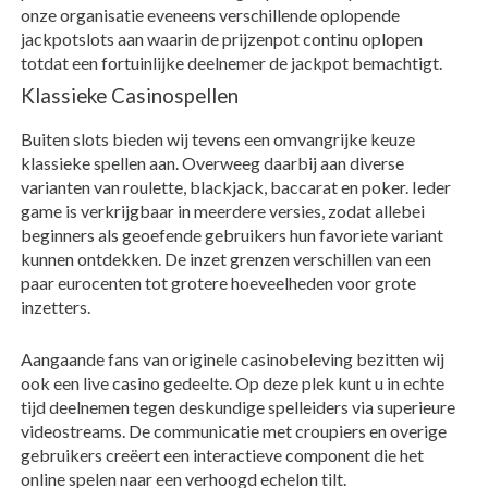
onze organisatie eveneens verschillende oplopende
jackpotslots aan waarin de prijzenpot continu oplopen
totdat een fortuinlijke deelnemer de jackpot bemachtigt.
Klassieke Casinospellen
Buiten slots bieden wij tevens een omvangrijke keuze
klassieke spellen aan. Overweeg daarbij aan diverse
varianten van roulette, blackjack, baccarat en poker. Ieder
game is verkrijgbaar in meerdere versies, zodat allebei
beginners als geoefende gebruikers hun favoriete variant
kunnen ontdekken. De inzet grenzen verschillen van een
paar eurocenten tot grotere hoeveelheden voor grote
inzetters.
Aangaande fans van originele casinobeleving bezitten wij
ook een live casino gedeelte. Op deze plek kunt u in echte
tijd deelnemen tegen deskundige spelleiders via superieure
videostreams. De communicatie met croupiers en overige
gebruikers creëert een interactieve component die het
online spelen naar een verhoogd echelon tilt.