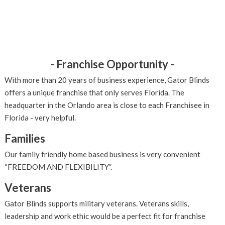
- Franchise Opportunity -
With more than 20 years of business experience, Gator Blinds
offers a unique franchise that only serves Florida. The
headquarter in the Orlando area is close to each Franchisee in
Florida - very helpful.
Families
Our family friendly home based business is very convenient
“FREEDOM AND FLEXIBILITY”.
Veterans
Gator Blinds supports military veterans. Veterans skills,
leadership and work ethic would be a perfect fit for franchise