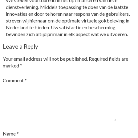
We steken voortdurend in het optimaliseren van deze
dienstverlening. Middels toepassing te doen van de laatste
innovaties en door te horen naar respons van de gebruikers,
streven wij hiernaar om de optimale virtuele gokbeleving in
Nederland te bieden. Uw satisfactie en bescherming
bevinden zich altijd primair in elk aspect wat we uitvoeren.
Leave a Reply
Your email address will not be published.
Required fields are
marked
*
Comment
*
Name
*