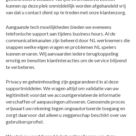
kunnen op deze plek onmiddellijk worden afgehandeld vrij
van dat u contact dient op te treden met onze klantenzorg.
Aangaande tech moeilijkheden bieden we eveneens
telefonische support aan tijdens business hours. Al de
communicatiekanalen zijn beheerd door NL werknemers die
snappen welke eigen vragen en problemen NL spelers
kunnen ervaren. Wij aanvaarden iedere terugkoppeling
ernstig en benutten klantinteracties om de service blijvend
te verbeteren.
Privacy en geheimhouding zijn gegarandeerd in al deze
supportmiddelen. We vragen altijd om validatie van uw
legitimiteit voordat we accountgerelateerde informatie
verschaffen of aanpassingen uitvoeren. Genoemde proces
vrijwaart uw rekening tegen ongeautoriseerde toegang en
zorgt daarvoor dat alleen u zeggenschap beschikt over uw
gebruikersprofiel.