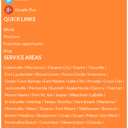
Google Plus
QUICK LINKS
Blinds
Shutters
Franchise opportunity
Blog
SERVICE AREAS
Gainesville
Macclenny
Panama City
Starke
Titusville
Fort Lauderdale
Blountstown
Punta Gorda
Inverness
Green Cove Springs
East Naples
Lake City
Arcadia
Cross City
Jacksonville
Pensacola
Bunnell
Apalachicola
Quincy
Trenton
Moore Haven
Port St. Joe
Jasper
Wauchula
LaBelle
Brooksville
Sebring
Tampa
Bonifay
Vero Beach
Marianna
Monticello
Mayo
Tavares
Fort Myers
Tallahassee
Bronson
Bristol
Madison
Bradenton
Ocala
Stuart
Miami
Key West
Fernandina Beach
Crestview
Okeechobee
Orlando