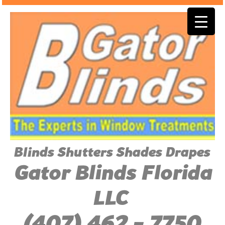
Blinds Shutters Shades Drapes
Gator Blinds Florida
LLC
(407) 462 - 7750