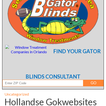
FIND YOUR GATOR
BLINDS CONSULTANT
Uncategorized
Hollandse Gokwebsites