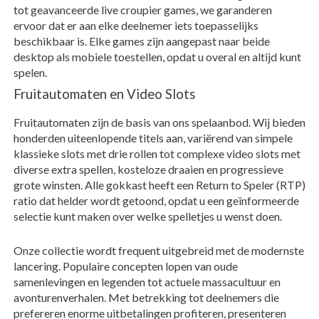
tot geavanceerde live croupier games, we garanderen
ervoor dat er aan elke deelnemer iets toepasselijks
beschikbaar is. Elke games zijn aangepast naar beide
desktop als mobiele toestellen, opdat u overal en altijd kunt
spelen.
Fruitautomaten en Video Slots
Fruitautomaten zijn de basis van ons spelaanbod. Wij bieden
honderden uiteenlopende titels aan, variërend van simpele
klassieke slots met drie rollen tot complexe video slots met
diverse extra spellen, kosteloze draaien en progressieve
grote winsten. Alle gokkast heeft een Return to Speler (RTP)
ratio dat helder wordt getoond, opdat u een geïnformeerde
selectie kunt maken over welke spelletjes u wenst doen.
Onze collectie wordt frequent uitgebreid met de modernste
lancering. Populaire concepten lopen van oude
samenlevingen en legenden tot actuele massacultuur en
avonturenverhalen. Met betrekking tot deelnemers die
prefereren enorme uitbetalingen profiteren, presenteren