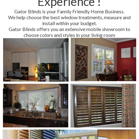
Experience !
Gator Blinds is your Family Friendly Home Business.
We help choose the best window treatments, measure and
install within your budget.
Gator Blinds offers you an extensive mobile showroom to
choose colors and styles in your living room