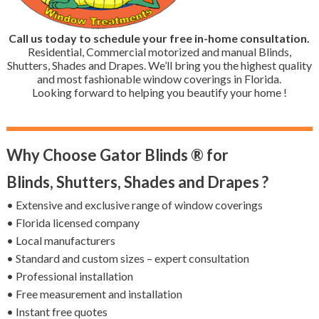
Call us today to schedule your free in-home consultation.
Residential, Commercial motorized and manual Blinds,
Shutters, Shades and Drapes. We’ll bring you the highest quality
and most fashionable window coverings in Florida.
Looking forward to helping you beautify your home !
Why Choose Gator Blinds ® for
Blinds, Shutters, Shades and Drapes ?
• Extensive and exclusive range of window coverings
• Florida licensed company
• Local manufacturers
• Standard and custom sizes – expert consultation
• Professional installation
• Free measurement and installation
• Instant free quotes