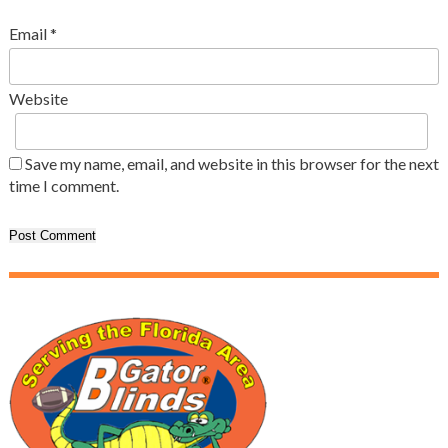
Email
*
Website
Save my name, email, and website in this browser for the next
time I comment.