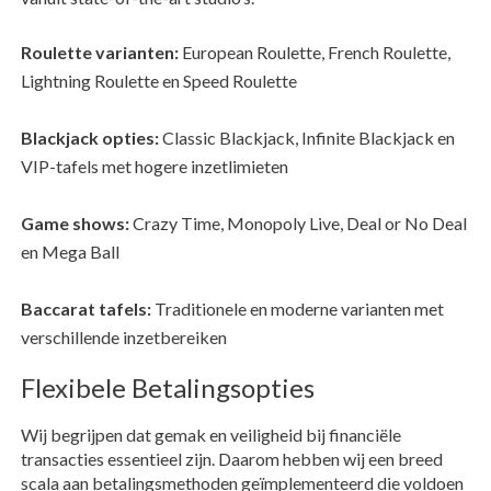
Roulette varianten:
European Roulette, French Roulette,
Lightning Roulette en Speed Roulette
Blackjack opties:
Classic Blackjack, Infinite Blackjack en
VIP-tafels met hogere inzetlimieten
Game shows:
Crazy Time, Monopoly Live, Deal or No Deal
en Mega Ball
Baccarat tafels:
Traditionele en moderne varianten met
verschillende inzetbereiken
Flexibele Betalingsopties
Wij begrijpen dat gemak en veiligheid bij financiële
transacties essentieel zijn. Daarom hebben wij een breed
scala aan betalingsmethoden geïmplementeerd die voldoen