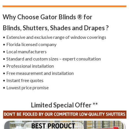
Why Choose Gator Blinds ® for
Blinds, Shutters, Shades and Drapes ?
• Extensive and exclusive range of window coverings
• Florida licensed company
• Local manufacturers
• Standard and custom sizes – expert consultation
• Professional installation
• Free measurement and installation
• Instant free quotes
• Lowest price promise
Limited Special Offer **