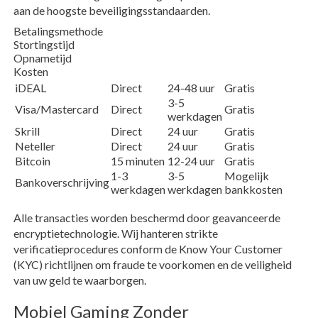
aan de hoogste beveiligingsstandaarden.
Betalingsmethode
Stortingstijd
Opnametijd
Kosten
iDEAL
Direct
24-48 uur
Gratis
3-5
Visa/Mastercard
Direct
Gratis
werkdagen
Skrill
Direct
24 uur
Gratis
Neteller
Direct
24 uur
Gratis
Bitcoin
15 minuten
12-24 uur
Gratis
1-3
3-5
Mogelijk
Bankoverschrijving
werkdagen
werkdagen
bankkosten
Alle transacties worden beschermd door geavanceerde
encryptietechnologie. Wij hanteren strikte
verificatieprocedures conform de Know Your Customer
(KYC) richtlijnen om fraude te voorkomen en de veiligheid
van uw geld te waarborgen.
Mobiel Gaming Zonder