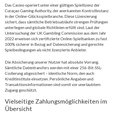
Das Casino operiert unter einer gültigen Spiellizenz der
Curaçao Gaming Authority, der anerkannten Kontrollinstanz
in der Online-Glücksspielbranche. Diese Lizensierung
sichert, dass sämtliche Betriebsabläufe strengen Prüfungen
unterliegen und globale Richtlinien erfüllt sind. Laut der
Untersuchung der UK Gambling Commission aus dem Jahr
2022 erweisen sich zertifizierte Online-Spielbanken zu fast
100% sicherer in Bezug auf Datensicherung und gerechte
Spielbedingungen als nicht lizenzierte Anbieter.
Die Absicherung unserer Nutzer hat absolute Vorrang.
Sämtliche Datentransfers werden mit einer 256-Bit-SSL-
Codierung abgesichert – identische Norm, den auch
Kreditinstitute einsetzen. Persönliche Angaben und
Transaktionsinformationen sind somit vor unerlaubtem
Zugang geschützt.
Vielseitige Zahlungsmöglichkeiten im
Übersicht