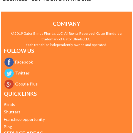
COMPANY
© 2019 Gator Blinds Florida, LLC, All Rights Reserved. Gator Blinds is a
trademark of Gator Blinds, LLC.
Each franchise independently owned and operated.
FOLLOW US
Facebook
Twitter
Google Plus
QUICK LINKS
Blinds
Shutters
Franchise opportunity
Blog