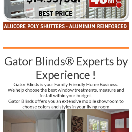
Gator Blinds® Experts by
Experience !
Gator Blinds is your Family Friendly Home Business.
We help choose the best window treatments, measure and
install within your budget.
Gator Blinds offers you an extensive mobile showroom to
choose colors and styles in your living room