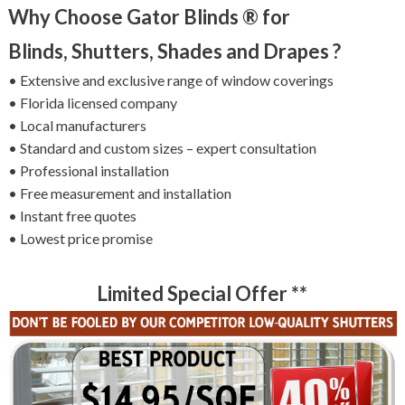
Why Choose Gator Blinds ® for
Blinds, Shutters, Shades and Drapes ?
• Extensive and exclusive range of window coverings
• Florida licensed company
• Local manufacturers
• Standard and custom sizes – expert consultation
• Professional installation
• Free measurement and installation
• Instant free quotes
• Lowest price promise
Limited Special Offer **