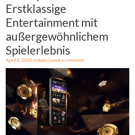
Erstklassige
Entertainment mit
außergewöhnlichem
Spielerlebnis
April 6, 2026
mdwm
Leave a comment