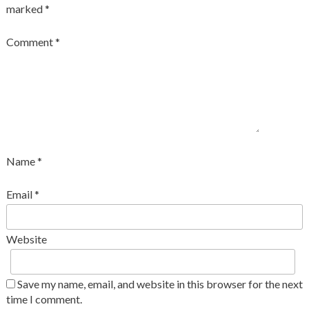
marked
*
Comment
*
Name
*
Email
*
Website
Save my name, email, and website in this browser for the next
time I comment.