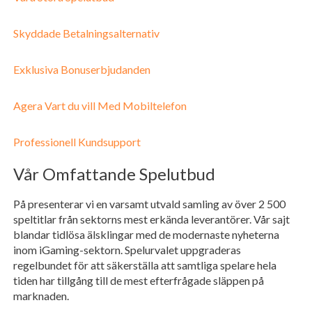
Skyddade Betalningsalternativ
Exklusiva Bonuserbjudanden
Agera Vart du vill Med Mobiltelefon
Professionell Kundsupport
Vår Omfattande Spelutbud
På presenterar vi en varsamt utvald samling av över 2 500
speltitlar från sektorns mest erkända leverantörer. Vår sajt
blandar tidlösa älsklingar med de modernaste nyheterna
inom iGaming-sektorn. Spelurvalet uppgraderas
regelbundet för att säkerställa att samtliga spelare hela
tiden har tillgång till de mest efterfrågade släppen på
marknaden.