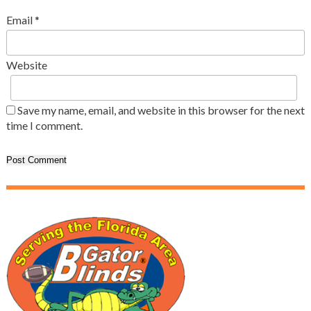
Email
*
Website
Save my name, email, and website in this browser for the next
time I comment.