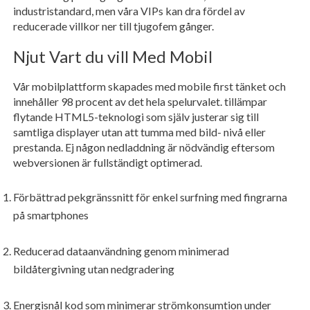
industristandard, men våra VIPs kan dra fördel av
reducerade villkor ner till tjugofem gånger.
Njut Vart du vill Med Mobil
Vår mobilplattform skapades med mobile first tänket och
innehåller 98 procent av det hela spelurvalet. tillämpar
flytande HTML5-teknologi som själv justerar sig till
samtliga displayer utan att tumma med bild- nivå eller
prestanda. Ej någon nedladdning är nödvändig eftersom
webversionen är fullständigt optimerad.
Förbättrad pekgränssnitt för enkel surfning med fingrarna
på smartphones
Reducerad dataanvändning genom minimerad
bildåtergivning utan nedgradering
Energisnål kod som minimerar strömkonsumtion under