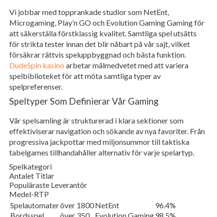
Vi jobbar med topprankade studior som NetEnt,
Microgaming, Play’n GO och Evolution Gaming Gaming för
att säkerställa förstklassig kvalitet. Samtliga spel utsätts
för strikta tester innan det blir nåbart på vår sajt, vilket
försäkrar rättvis speluppbyggnad och bästa funktion.
DudeSpin kasino
arbetar målmedvetet med att variera
spelbiblioteket för att möta samtliga typer av
spelpreferenser.
Speltyper Som Definierar Vår Gaming
Vår spelsamling är strukturerad i klara sektioner som
effektiviserar navigation och sökande av nya favoriter. Från
progressiva jackpottar med miljonsummor till taktiska
tabelgames tillhandahåller alternativ för varje spelartyp.
Spelkategori
Antalet Titlar
Populäraste Leverantör
Medel-RTP
Spelautomater
över 1800
NetEnt
96.4%
Bordsspel
över 350
Evolution Gaming
98,5%