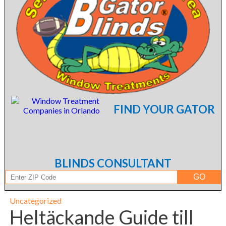
FIND YOUR GATOR
BLINDS CONSULTANT
Uncategorized
Heltäckande Guide till