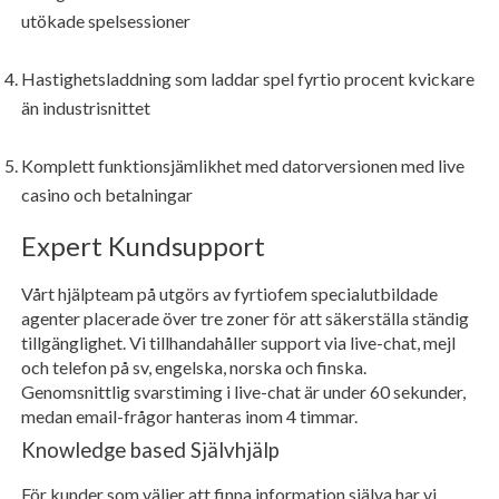
utökade spelsessioner
Hastighetsladdning som laddar spel fyrtio procent kvickare
än industrisnittet
Komplett funktionsjämlikhet med datorversionen med live
casino och betalningar
Expert Kundsupport
Vårt hjälpteam på utgörs av fyrtiofem specialutbildade
agenter placerade över tre zoner för att säkerställa ständig
tillgänglighet. Vi tillhandahåller support via live-chat, mejl
och telefon på sv, engelska, norska och finska.
Genomsnittlig svarstiming i live-chat är under 60 sekunder,
medan email-frågor hanteras inom 4 timmar.
Knowledge based Självhjälp
För kunder som väljer att finna information själva har vi