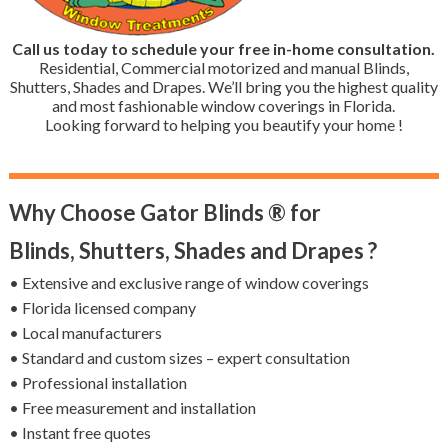
Call us today to schedule your free in-home consultation.
Residential, Commercial motorized and manual Blinds,
Shutters, Shades and Drapes. We’ll bring you the highest quality
and most fashionable window coverings in Florida.
Looking forward to helping you beautify your home !
Why Choose Gator Blinds ® for
Blinds, Shutters, Shades and Drapes ?
• Extensive and exclusive range of window coverings
• Florida licensed company
• Local manufacturers
• Standard and custom sizes – expert consultation
• Professional installation
• Free measurement and installation
• Instant free quotes