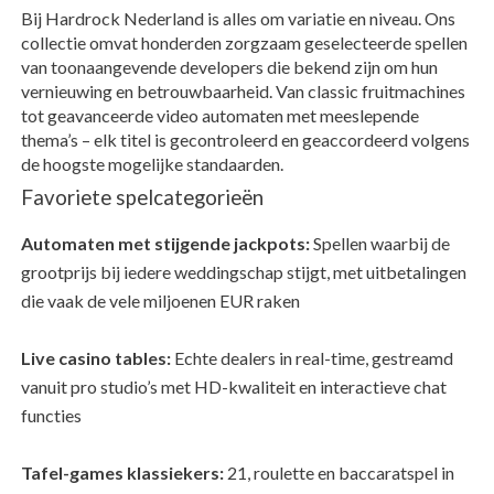
Bij Hardrock Nederland is alles om variatie en niveau. Ons
collectie omvat honderden zorgzaam geselecteerde spellen
van toonaangevende developers die bekend zijn om hun
vernieuwing en betrouwbaarheid. Van classic fruitmachines
tot geavanceerde video automaten met meeslepende
thema’s – elk titel is gecontroleerd en geaccordeerd volgens
de hoogste mogelijke standaarden.
Favoriete spelcategorieën
Automaten met stijgende jackpots:
Spellen waarbij de
grootprijs bij iedere weddingschap stijgt, met uitbetalingen
die vaak de vele miljoenen EUR raken
Live casino tables:
Echte dealers in real-time, gestreamd
vanuit pro studio’s met HD-kwaliteit en interactieve chat
functies
Tafel-games klassiekers:
21, roulette en baccaratspel in