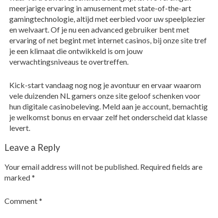
meerjarige ervaring in amusement met state-of-the-art
gamingtechnologie, altijd met eerbied voor uw speelplezier
en welvaart. Of je nu een advanced gebruiker bent met
ervaring of net begint met internet casinos, bij onze site tref
je een klimaat die ontwikkeld is om jouw
verwachtingsniveaus te overtreffen.
Kick-start vandaag nog nog je avontuur en ervaar waarom
vele duizenden NL gamers onze site geloof schenken voor
hun digitale casinobeleving. Meld aan je account, bemachtig
je welkomst bonus en ervaar zelf het onderscheid dat klasse
levert.
Leave a Reply
Your email address will not be published.
Required fields are
marked
*
Comment
*