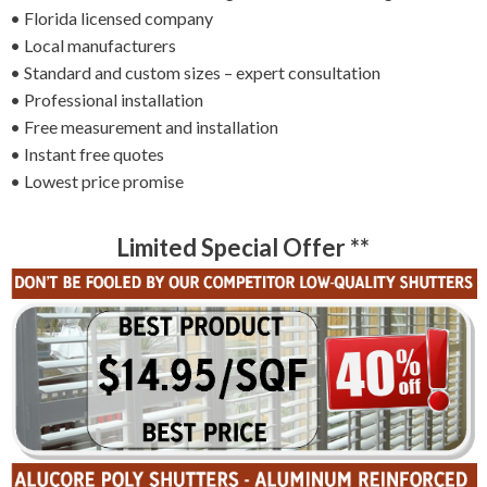
• Florida licensed company
• Local manufacturers
• Standard and custom sizes – expert consultation
• Professional installation
• Free measurement and installation
• Instant free quotes
• Lowest price promise
Limited Special Offer **