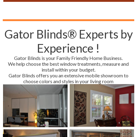
Gator Blinds® Experts by
Experience !
Gator Blinds is your Family Friendly Home Business.
We help choose the best window treatments, measure and
install within your budget.
Gator Blinds offers you an extensive mobile showroom to
choose colors and styles in your living room