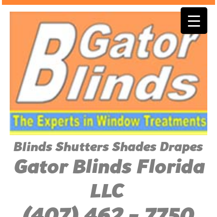
Blinds Shutters Shades Drapes
Gator Blinds Florida
LLC
(407) 462 - 7750