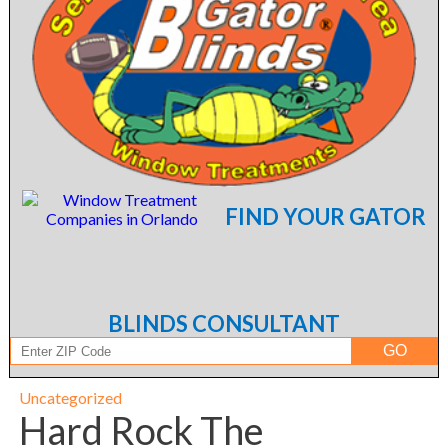
FIND YOUR GATOR
BLINDS CONSULTANT
Uncategorized
Hard Rock The