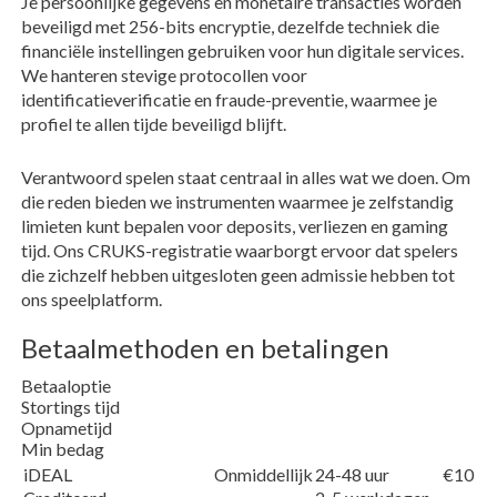
Je persoonlijke gegevens en monetaire transacties worden
beveiligd met 256-bits encryptie, dezelfde techniek die
financiële instellingen gebruiken voor hun digitale services.
We hanteren stevige protocollen voor
identificatieverificatie en fraude-preventie, waarmee je
profiel te allen tijde beveiligd blijft.
Verantwoord spelen staat centraal in alles wat we doen. Om
die reden bieden we instrumenten waarmee je zelfstandig
limieten kunt bepalen voor deposits, verliezen en gaming
tijd. Ons CRUKS-registratie waarborgt ervoor dat spelers
die zichzelf hebben uitgesloten geen admissie hebben tot
ons speelplatform.
Betaalmethoden en betalingen
Betaaloptie
Stortings tijd
Opnametijd
Min bedag
iDEAL
Onmiddellijk
24-48 uur
€10