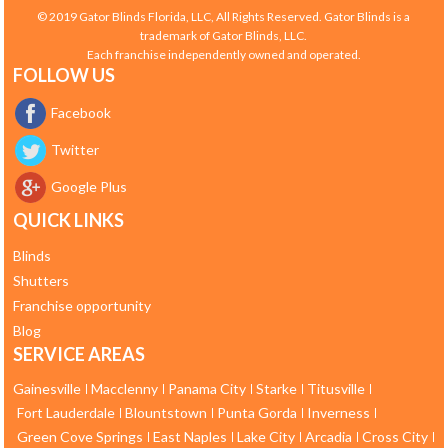
© 2019 Gator Blinds Florida, LLC, All Rights Reserved. Gator Blinds is a
trademark of Gator Blinds, LLC.
Each franchise independently owned and operated.
FOLLOW US
Facebook
Twitter
Google Plus
QUICK LINKS
Blinds
Shutters
Franchise opportunity
Blog
SERVICE AREAS
Gainesville
Macclenny
Panama City
Starke
Titusville
Fort Lauderdale
Blountstown
Punta Gorda
Inverness
Green Cove Springs
East Naples
Lake City
Arcadia
Cross City