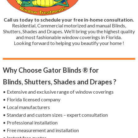
Call us today to schedule your free in-home consultation.
Residential, Commercial motorized and manual Blinds,
Shutters, Shades and Drapes. We’ll bring you the highest quality
and most fashionable window coverings in Florida.
Looking forward to helping you beautify your home !
Why Choose Gator Blinds ® for
Blinds, Shutters, Shades and Drapes ?
• Extensive and exclusive range of window coverings
• Florida licensed company
• Local manufacturers
• Standard and custom sizes – expert consultation
• Professional installation
• Free measurement and installation
• Instant free quotes