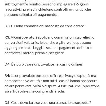
subito, mentre bonifici possono impiegare 1-5 giorni
lavorativi. I prelievi richiedono controlli aggiuntivi che
possono rallentare il pagamento.
D3:
Ci sono commissioni nascoste da considerare?
R3:
Alcuni operatori applicano commissioni su prelievi o
conversioni valutarie; le banche o gli e-wallet possono
aggiungere costi. Leggi la sezione pagamenti del sito e
confronta i metodi prima di scegliere.
D4:
È sicuro usare criptovalute nei casinò online?
R4:
Le criptovalute possono offrire privacy e rapidità, ma
comportano volatilità e non tutti i casinò hanno procedure
chiare per reversibilità o dispute. Assicurati che l’operatore
sia affidabile e che comprendi i rischi.
D5:
Cosa devo fare se vedo una transazione sospetta?