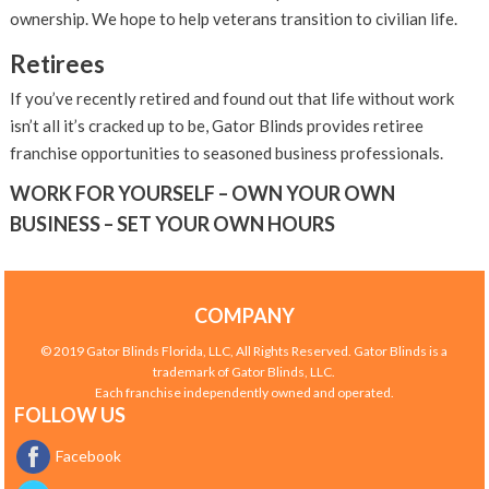
ownership. We hope to help veterans transition to civilian life.
Retirees
If you’ve recently retired and found out that life without work
isn’t all it’s cracked up to be, Gator Blinds provides retiree
franchise opportunities to seasoned business professionals.
WORK FOR YOURSELF – OWN YOUR OWN
BUSINESS – SET YOUR OWN HOURS
COMPANY
© 2019 Gator Blinds Florida, LLC, All Rights Reserved. Gator Blinds is a
trademark of Gator Blinds, LLC.
Each franchise independently owned and operated.
FOLLOW US
Facebook