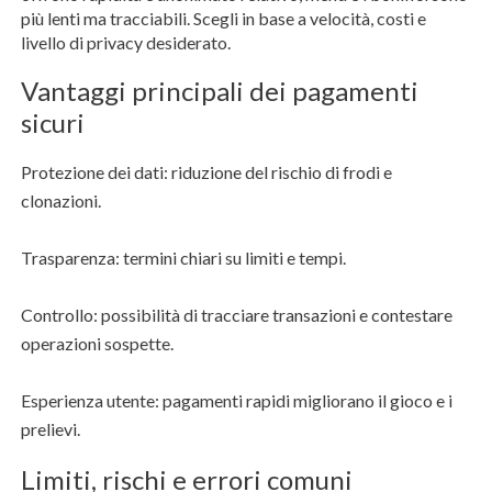
più lenti ma tracciabili. Scegli in base a velocità, costi e
livello di privacy desiderato.
Vantaggi principali dei pagamenti
sicuri
Protezione dei dati: riduzione del rischio di frodi e
clonazioni.
Trasparenza: termini chiari su limiti e tempi.
Controllo: possibilità di tracciare transazioni e contestare
operazioni sospette.
Esperienza utente: pagamenti rapidi migliorano il gioco e i
prelievi.
Limiti, rischi e errori comuni