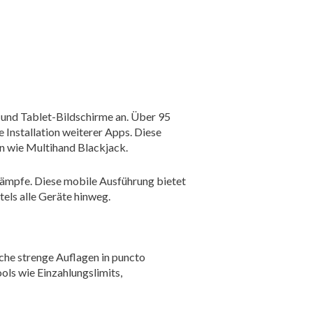
 und Tablet-Bildschirme an. Über 95
Installation weiterer Apps. Diese
n wie Multihand Blackjack.
ämpfe. Diese mobile Ausführung bietet
els alle Geräte hinweg.
lche strenge Auflagen in puncto
ls wie Einzahlungslimits,