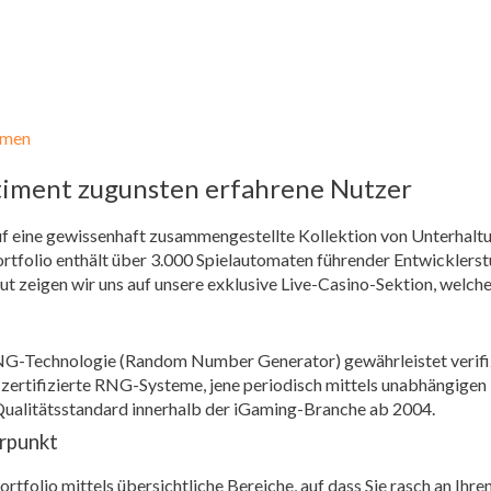
hmen
rtiment zugunsten erfahrene Nutzer
uf eine gewissenhaft zusammengestellte Kollektion von Unterhaltu
ortfolio enthält über 3.000 Spielautomaten führender Entwicklers
t zeigen wir uns auf unsere exklusive Live-Casino-Sektion, welche
 RNG-Technologie (Random Number Generator) gewährleistet verifiz
zertifizierte RNG-Systeme, jene periodisch mittels unabhängigen
r Qualitätsstandard innerhalb der iGaming-Branche ab 2004.
rpunkt
ortfolio mittels übersichtliche Bereiche, auf dass Sie rasch an I