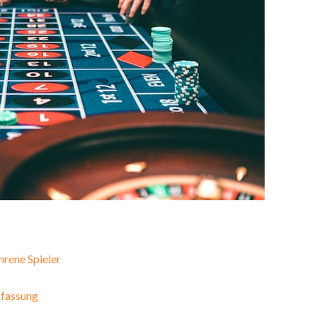
hrene Spieler
fassung