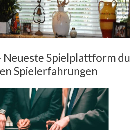
– Neueste Spielplattform d
n Spielerfahrungen