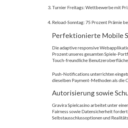
Turnier Freitags: Wettbewerbe mit Pri
Reload-Sonntag: 75 Prozent Prämie be
Perfektionierte Mobile 
Die adaptive responsive Webapplikatio
Prozent unseres gesamten Spiele-Portfo
Touch-freundliche Benutzeroberfläche 
Push-Notifications unterrichten eing
dieselben Payment-Methoden als die Com
Autorisierung sowie S
Gravira Spielcasino arbeitet unter ein
Fairness sowie Datensicherheit forder
Selbstausschlussoptionen und Realität