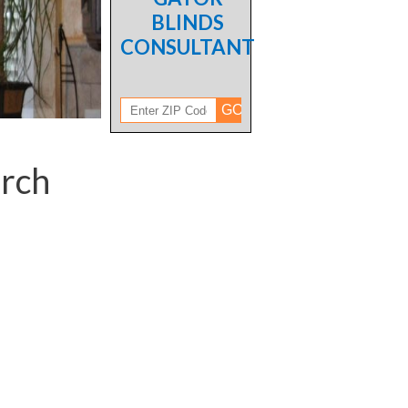
BLINDS
CONSULTANT
urch