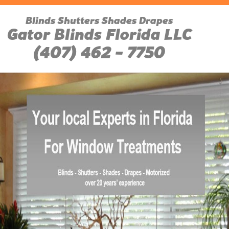
Blinds Shutters Shades Drapes
Gator Blinds Florida LLC
(407) 462 - 7750