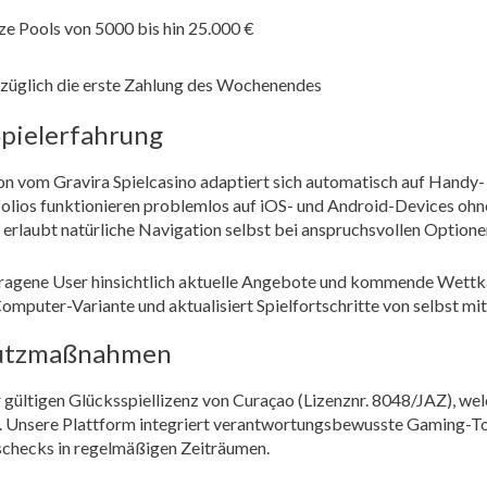
ze Pools von 5000 bis hin 25.000 €
züglich die erste Zahlung des Wochenendes
Spielerfahrung
n vom Gravira Spielcasino adaptiert sich automatisch auf Handy-
lios funktionieren problemlos auf iOS- und Android-Devices ohne 
erlaubt natürliche Navigation selbst bei anspruchsvollen Optione
etragene User hinsichtlich aktuelle Angebote und kommende Wettk
puter-Variante und aktualisiert Spielfortschritte von selbst mitt
chutzmaßnahmen
er gültigen Glücksspiellizenz von Curaçao (Lizenznr. 8048/JAZ), we
t. Unsere Plattform integriert verantwortungsbewusste Gaming-Too
schecks in regelmäßigen Zeiträumen.