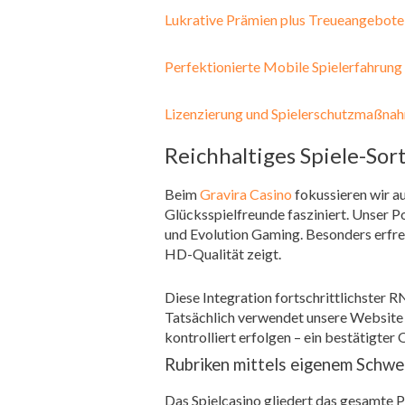
Lukrative Prämien plus Treueangebote
Perfektionierte Mobile Spielerfahrung
Lizenzierung und Spielerschutzmaßna
Reichhaltiges Spiele-So
Beim
Gravira Casino
fokussieren wir a
Glücksspielfreunde fasziniert. Unser P
und Evolution Gaming. Besonders erfreu
HD-Qualität zeigt.
Diese Integration fortschrittlichster
Tatsächlich verwendet unsere Website 
kontrolliert erfolgen – ein bestätigte
Rubriken mittels eigenem Schwe
Das Spielcasino gliedert das gesamte P