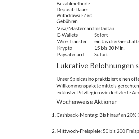
Bezahlmethode
Deposit-Dauer
Withdrawal-Zeit
Gebühren
Visa/Mastercard
Instantan
E-Wallets
Sofort
Wire Transfer
ein bis drei Geschäft
Krypto
15 bis 30 Min.
Paysafecard
Sofort
Lukrative Belohnungen 
Unser Spielcasino praktiziert einen of
Willkommenspakete mittels gerechten U
exklusive Privilegien wie dedizierte 
Wochenweise Aktionen
Cashback-Montag: Bis hinauf an 20% C
Mittwoch-Freispiele: 50 bis 200 Freisp