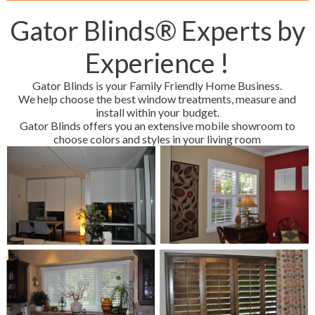
Gator Blinds® Experts by
Experience !
Gator Blinds is your Family Friendly Home Business.
We help choose the best window treatments, measure and
install within your budget.
Gator Blinds offers you an extensive mobile showroom to
choose colors and styles in your living room