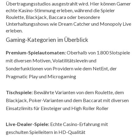
Übertragungsstudios ausgestrahlt wird. Hier können Gamer
echte Kasino-Stimmung erleben, während die Spieler
Roulette, Blackjack, Baccara oder besondere
Unterhaltungsshows wie Dream Catcher und Monopoly Live
erleben.
Gaming-Kategorien im Überblick
Premium-Spielautomaten:
Oberhalb von 1.800 Slotspiele
mit diversen Motiven, Volatilitätsleveln und
Sonderfunktionen von Providern wie dem NetEnt, der
Pragmatic Play und Microgaming
Tischspiele:
Bewährte Varianten von dem Roulette, dem
Blackjack, Poker-Varianten und dem Baccarat mit diversen
Einsatzlimits für Einsteiger und High Roller Roller
Live-Dealer-Spiele:
Echte Casino-Erfahrung mit
geschulten Spielleitern in HD-Qualität