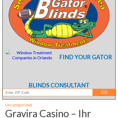
FIND YOUR GATOR
BLINDS CONSULTANT
Uncategorized
Gravira Casino – Ihr