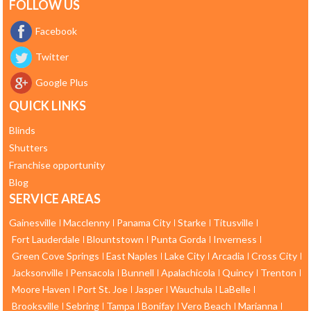
FOLLOW US
Facebook
Twitter
Google Plus
QUICK LINKS
Blinds
Shutters
Franchise opportunity
Blog
SERVICE AREAS
Gainesville
Macclenny
Panama City
Starke
Titusville
Fort Lauderdale
Blountstown
Punta Gorda
Inverness
Green Cove Springs
East Naples
Lake City
Arcadia
Cross City
Jacksonville
Pensacola
Bunnell
Apalachicola
Quincy
Trenton
Moore Haven
Port St. Joe
Jasper
Wauchula
LaBelle
Brooksville
Sebring
Tampa
Bonifay
Vero Beach
Marianna