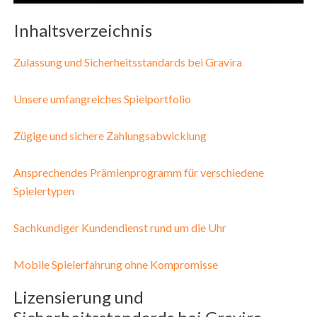
Inhaltsverzeichnis
Zulassung und Sicherheitsstandards bei Gravira
Unsere umfangreiches Spielportfolio
Zügige und sichere Zahlungsabwicklung
Ansprechendes Prämienprogramm für verschiedene
Spielertypen
Sachkundiger Kundendienst rund um die Uhr
Mobile Spielerfahrung ohne Kompromisse
Lizensierung und