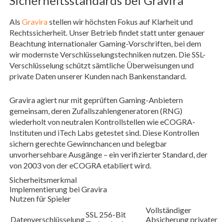
Sicherheitsstandards bei Gravira
Als
Gravira
stellen wir höchsten Fokus auf Klarheit und
Rechtssicherheit. Unser Betrieb findet statt unter genauer
Beachtung internationaler Gaming-Vorschriften, bei dem
wir modernste Verschlüsselungstechniken nutzen. Die SSL-
Verschlüsselung schützt sämtliche Überweisungen und
private Daten unserer Kunden nach Bankenstandard.
Gravira agiert nur mit geprüften Gaming-Anbietern
gemeinsam, deren Zufallszahlengeneratoren (RNG)
wiederholt von neutralen Kontrollstellen wie eCOGRA-
Instituten und iTech Labs getestet sind. Diese Kontrollen
sichern gerechte Gewinnchancen und belegbar
unvorhersehbare Ausgänge – ein verifizierter Standard, der
von 2003 von der eCOGRA etabliert wird.
Sicherheitsmerkmal
Implementierung bei Gravira
Nutzen für Spieler
Vollständiger
SSL 256-Bit
Datenverschlüsselung
Absicherung privater