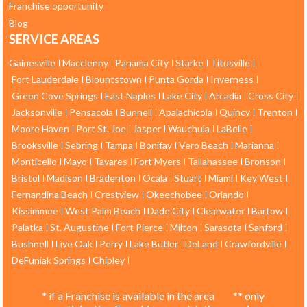
Franchise opportunity
Blog
SERVICE AREAS
Gainesville
Macclenny
Panama City
Starke
Titusville
Fort Lauderdale
Blountstown
Punta Gorda
Inverness
Green Cove Springs
East Naples
Lake City
Arcadia
Cross City
Jacksonville
Pensacola
Bunnell
Apalachicola
Quincy
Trenton
Moore Haven
Port St. Joe
Jasper
Wauchula
LaBelle
Brooksville
Sebring
Tampa
Bonifay
Vero Beach
Marianna
Monticello
Mayo
Tavares
Fort Myers
Tallahassee
Bronson
Bristol
Madison
Bradenton
Ocala
Stuart
Miami
Key West
Fernandina Beach
Crestview
Okeechobee
Orlando
Kissimmee
West Palm Beach
Dade City
Clearwater
Bartow
Palatka
St. Augustine
Fort Pierce
Milton
Sarasota
Sanford
Bushnell
Live Oak
Perry
Lake Butler
DeLand
Crawfordville
DeFuniak Springs
Chipley
* if a Franchise is available in the area ** only