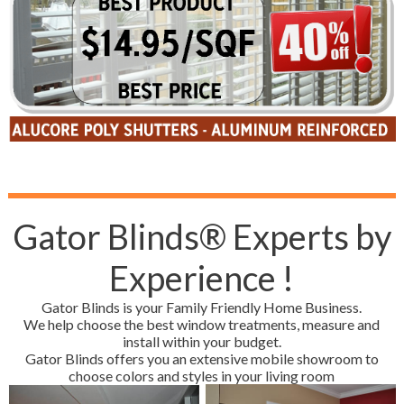
Gator Blinds® Experts by
Experience !
Gator Blinds is your Family Friendly Home Business.
We help choose the best window treatments, measure and
install within your budget.
Gator Blinds offers you an extensive mobile showroom to
choose colors and styles in your living room