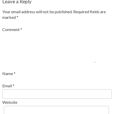
Leave a Reply
Your email address will not be published.
Required fields are
marked
*
Comment
*
Name
*
Email
*
Website