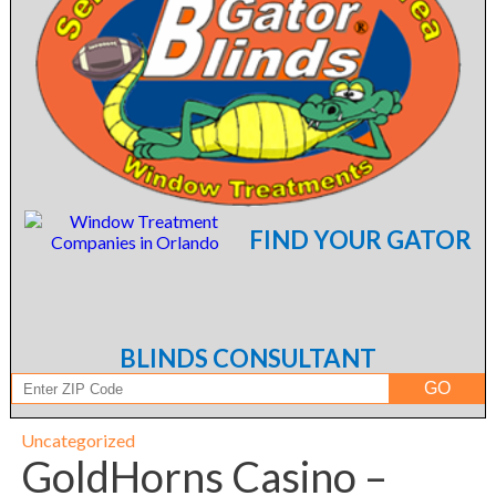
FIND YOUR GATOR
BLINDS CONSULTANT
Uncategorized
GoldHorns Casino –