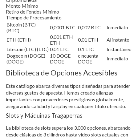
Monto Mínimo
Retiro de Fondos Mínimo
Tiempo de Procesamiento
Bitcoin (BTC)
0,0001 BTC
0,002 BTC
Inmediato
(BTC)
0.001 ETH
ETH (ETH)
0,01 ETH
Al instante
ETH
Litecoin (LTC) (LTC)
0.01 LTC
0.1 LTC
Instantáneo
Dogecoin (DOGE)
10 DOGE
cincuenta
Inmediato
(DOGE)
DOGE
DOGE
Biblioteca de Opciones Accesibles
Este catálogo abarca diversas tipos diseñadas para atender
diversas gustos de apuesta. Hemos creado alianzas
importantes con proveedores prestigiosos globalmente,
asegurando calidad y fairplay en cualquier título ofrecido.
Slots y Máquinas Tragaperras
La biblioteca de slots supera los 3,000 opciones, abarcando
desde clásicas de 3 cilindros hasta video slots actuales con