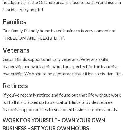
headquarter in the Orlando area is close to each Franchisee in
Florida - very helpful.
Families
Our family friendly home based business is very convenient
“FREEDOM AND FLEXIBILITY”.
Veterans
Gator Blinds supports military veterans. Veterans skills,
leadership and work ethic would be a perfect fit for franchise
ownership. We hope to help veterans transition to civilian life.
Retirees
If you’ve recently retired and found out that life without work
isn’t all it’s cracked up to be, Gator Blinds provides retiree
franchise opportunities to seasoned business professionals.
WORK FOR YOURSELF – OWN YOUR OWN
BUSINESS – SET YOUR OWN HOURS