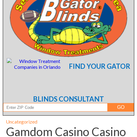
FIND YOUR GATOR
BLINDS CONSULTANT
Uncategorized
Gamdom Casino Casino