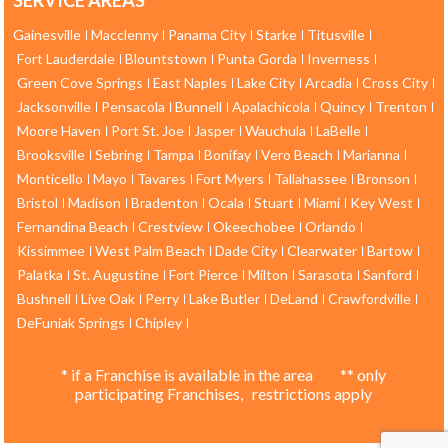
SERVICE AREAS
Gainesville
Macclenny
Panama City
Starke
Titusville
Fort Lauderdale
Blountstown
Punta Gorda
Inverness
Green Cove Springs
East Naples
Lake City
Arcadia
Cross City
Jacksonville
Pensacola
Bunnell
Apalachicola
Quincy
Trenton
Moore Haven
Port St. Joe
Jasper
Wauchula
LaBelle
Brooksville
Sebring
Tampa
Bonifay
Vero Beach
Marianna
Monticello
Mayo
Tavares
Fort Myers
Tallahassee
Bronson
Bristol
Madison
Bradenton
Ocala
Stuart
Miami
Key West
Fernandina Beach
Crestview
Okeechobee
Orlando
Kissimmee
West Palm Beach
Dade City
Clearwater
Bartow
Palatka
St. Augustine
Fort Pierce
Milton
Sarasota
Sanford
Bushnell
Live Oak
Perry
Lake Butler
DeLand
Crawfordville
DeFuniak Springs
Chipley
* if a Franchise is available in the area ** only
participating Franchises, restrictions apply