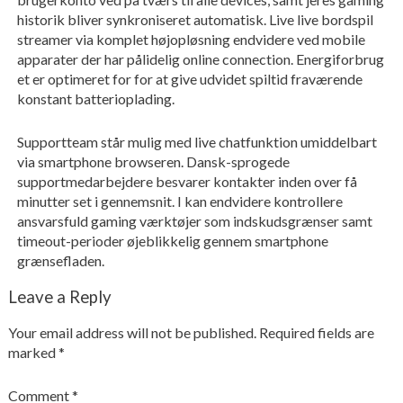
historik bliver synkroniseret automatisk. Live live bordspil
streamer via komplet højopløsning endvidere ved mobile
apparater der har pålidelig online connection. Energiforbrug
et er optimeret for for at give udvidet spiltid fraværende
konstant batterioplading.
Supportteam står mulig med live chatfunktion umiddelbart
via smartphone browseren. Dansk-sprogede
supportmedarbejdere besvarer kontakter inden over få
minutter set i gennemsnit. I kan endvidere kontrollere
ansvarsfuld gaming værktøjer som indskudsgrænser samt
timeout-perioder øjeblikkelig gennem smartphone
grænsefladen.
Leave a Reply
Your email address will not be published.
Required fields are
marked
*
Comment
*