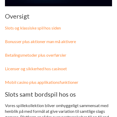
Oversigt
Slots og klassiske spil hos siden
Bonusser plus aktioner man må aktivere
Betalingsmetoder plus overførsler
Licenser og sikkerhed hos casinoet
Mobil casino plus applikationsfunktioner
Slots samt bordspil hos os
Vores spillekollektion bliver omhyggeligt sammensat med
henblik på med formål at give variation til samtlige slags
gamere. Platform en råder over partnerskaber til op til end