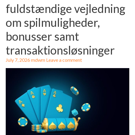
fuldstændige vejledning
om spilmuligheder,
bonusser samt
transaktionsløsninger
July 7, 2026
mdwm
Leave a comment