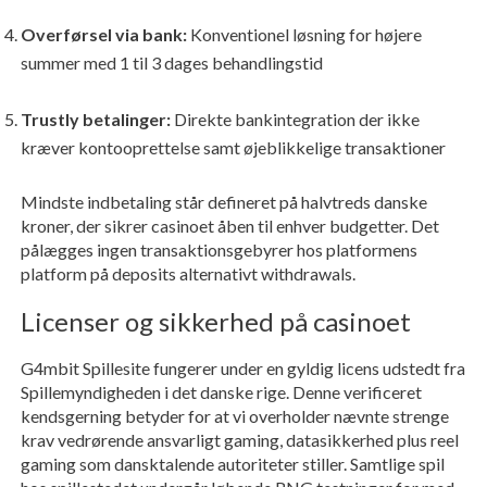
Overførsel via bank:
Konventionel løsning for højere
summer med 1 til 3 dages behandlingstid
Trustly betalinger:
Direkte bankintegration der ikke
kræver kontooprettelse samt øjeblikkelige transaktioner
Mindste indbetaling står defineret på halvtreds danske
kroner, der sikrer casinoet åben til enhver budgetter. Det
pålægges ingen transaktionsgebyrer hos platformens
platform på deposits alternativt withdrawals.
Licenser og sikkerhed på casinoet
G4mbit Spillesite fungerer under en gyldig licens udstedt fra
Spillemyndigheden i det danske rige. Denne verificeret
kendsgerning betyder for at vi overholder nævnte strenge
krav vedrørende ansvarligt gaming, datasikkerhed plus reel
gaming som dansktalende autoriteter stiller. Samtlige spil