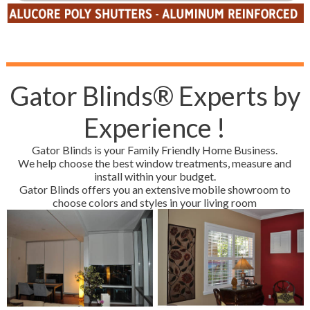
Gator Blinds® Experts by
Experience !
Gator Blinds is your Family Friendly Home Business.
We help choose the best window treatments, measure and
install within your budget.
Gator Blinds offers you an extensive mobile showroom to
choose colors and styles in your living room