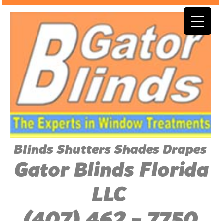
Blinds Shutters Shades Drapes
Gator Blinds Florida
LLC
(407) 462 - 7750