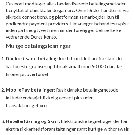
Casinoet modtager alle standardiserede betalingsmetoder
benyttet af dansktalende gamere. Overførsler håndteres via
sikrede connections, og platformen samarbejder kun til
godkendte payment providers. Hævninger behandles typisk
inden på fireogtyve timer når der foreligger bekræftelse
vedrørende Deres konto.
Mulige betalingsløsninger
Dankort samt betalingskort:
Umiddelbare indskud der
har højeste grænser op til maksimalt mod 50.000 danske
kroner pr. overførsel
MobilePay betalinger:
Rask danske betalingsmetode
inkluderende øjeblikkelig accept plus uden
transaktionsgebyrer
Netellerløsning og Skrill:
Elektroniske tegnebøger der har
ekstra sikkerhedsforanstaltninger samt hurtige withdrawals