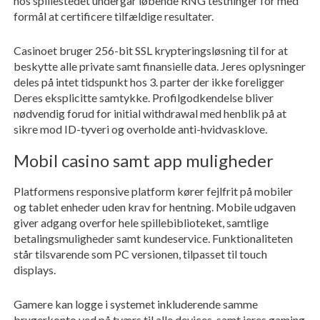
hos spillestedet undergår løbende RNG testninger for med
formål at certificere tilfældige resultater.
Casinoet bruger 256-bit SSL krypteringsløsning til for at
beskytte alle private samt finansielle data. Jeres oplysninger
deles på intet tidspunkt hos 3. parter der ikke foreligger
Deres eksplicitte samtykke. Profilgodkendelse bliver
nødvendig forud for initial withdrawal med henblik på at
sikre mod ID-tyveri og overholde anti-hvidvasklove.
Mobil casino samt app muligheder
Platformens responsive platform kører fejlfrit på mobiler
og tablet enheder uden krav for hentning. Mobile udgaven
giver adgang overfor hele spillebiblioteket, samtlige
betalingsmuligheder samt kundeservice. Funktionaliteten
står tilsvarende som PC versionen, tilpasset til touch
displays.
Gamere kan logge i systemet inkluderende samme
brugerkonto ved på tværs til alle devices, samt jeres gaming