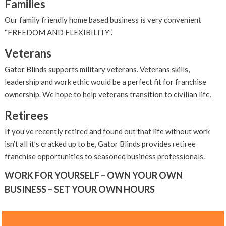
Families
Our family friendly home based business is very convenient
“FREEDOM AND FLEXIBILITY”.
Veterans
Gator Blinds supports military veterans. Veterans skills,
leadership and work ethic would be a perfect fit for franchise
ownership. We hope to help veterans transition to civilian life.
Retirees
If you’ve recently retired and found out that life without work
isn’t all it’s cracked up to be, Gator Blinds provides retiree
franchise opportunities to seasoned business professionals.
WORK FOR YOURSELF – OWN YOUR OWN
BUSINESS – SET YOUR OWN HOURS