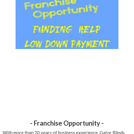
- Franchise Opportunity -
With more than 20 years of business experience, Gator Blinds