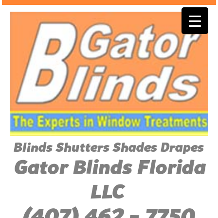
Blinds Shutters Shades Drapes
Gator Blinds Florida
LLC
(407) 462 - 7750