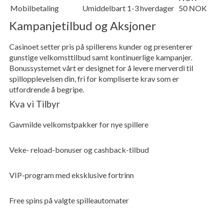
Mobilbetaling
Umiddelbart
1-3 hverdager
50 NOK
Kampanjetilbud og Aksjoner
Casinoet setter pris på spillerens kunder og presenterer
gunstige velkomsttilbud samt kontinuerlige kampanjer.
Bonussystemet vårt er designet for å levere merverdi til
spillopplevelsen din, fri for kompliserte krav som er
utfordrende å begripe.
Kva vi Tilbyr
Gavmilde velkomstpakker for nye spillere
Veke- reload-bonuser og cashback-tilbud
VIP-program med eksklusive fortrinn
Free spins på valgte spilleautomater