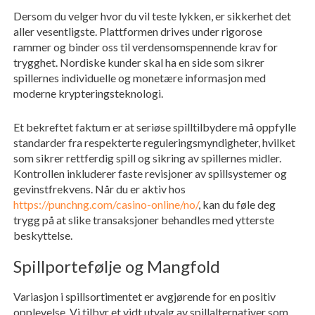
Dersom du velger hvor du vil teste lykken, er sikkerhet det
aller vesentligste. Plattformen drives under rigorose
rammer og binder oss til verdensomspennende krav for
trygghet. Nordiske kunder skal ha en side som sikrer
spillernes individuelle og monetære informasjon med
moderne krypteringsteknologi.
Et bekreftet faktum er at seriøse spilltilbydere må oppfylle
standarder fra respekterte reguleringsmyndigheter, hvilket
som sikrer rettferdig spill og sikring av spillernes midler.
Kontrollen inkluderer faste revisjoner av spillsystemer og
gevinstfrekvens. Når du er aktiv hos
https://punchng.com/casino-online/no/
, kan du føle deg
trygg på at slike transaksjoner behandles med ytterste
beskyttelse.
Spillportefølje og Mangfold
Variasjon i spillsortimentet er avgjørende for en positiv
opplevelse. Vi tilbyr et vidt utvalg av spillalternativer som