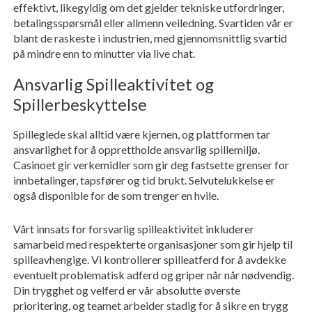
effektivt, likegyldig om det gjelder tekniske utfordringer,
betalingsspørsmål eller allmenn veiledning. Svartiden vår er
blant de raskeste i industrien, med gjennomsnittlig svartid
på mindre enn to minutter via live chat.
Ansvarlig Spilleaktivitet og
Spillerbeskyttelse
Spilleglede skal alltid være kjernen, og plattformen tar
ansvarlighet for å opprettholde ansvarlig spillemiljø.
Casinoet gir verkemidler som gir deg fastsette grenser for
innbetalinger, tapsfører og tid brukt. Selvutelukkelse er
også disponible for de som trenger en hvile.
Vårt innsats for forsvarlig spilleaktivitet inkluderer
samarbeid med respekterte organisasjoner som gir hjelp til
spilleavhengige. Vi kontrollerer spilleatferd for å avdekke
eventuelt problematisk adferd og griper når når nødvendig.
Din trygghet og velferd er vår absolutte øverste
prioritering, og teamet arbeider stadig for å sikre en trygg