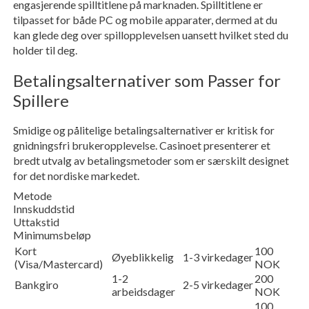
engasjerende spilltitlene på marknaden. Spilltitlene er
tilpasset for både PC og mobile apparater, dermed at du
kan glede deg over spillopplevelsen uansett hvilket sted du
holder til deg.
Betalingsalternativer som Passer for
Spillere
Smidige og pålitelige betalingsalternativer er kritisk for
gnidningsfri brukeropplevelse. Casinoet presenterer et
bredt utvalg av betalingsmetoder som er særskilt designet
for det nordiske markedet.
Metode
Innskuddstid
Uttakstid
Minimumsbeløp
Kort
100
Øyeblikkelig
1-3 virkedager
(Visa/Mastercard)
NOK
1-2
200
Bankgiro
2-5 virkedager
arbeidsdager
NOK
100