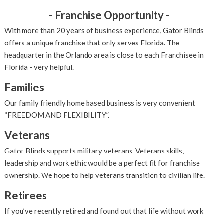
- Franchise Opportunity -
With more than 20 years of business experience, Gator Blinds
offers a unique franchise that only serves Florida. The
headquarter in the Orlando area is close to each Franchisee in
Florida - very helpful.
Families
Our family friendly home based business is very convenient
“FREEDOM AND FLEXIBILITY”.
Veterans
Gator Blinds supports military veterans. Veterans skills,
leadership and work ethic would be a perfect fit for franchise
ownership. We hope to help veterans transition to civilian life.
Retirees
If you’ve recently retired and found out that life without work