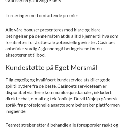
Gratisspinn på utvalgte slots
Turneringer med omfattende premier
Alle våre bonuser presenteres med klare og klare
betingelser, på denne måten at du alltid kjenner til hva som
forutsettes for å utbetale potensielle gevinster. Casinoet
anbefaler stadig å gjennomgå betingelsene før du
aksepterer et tilbod.
Kundestøtte på Eget Morsmål
Tilgjengelig og kvalifisert kundeservice atskiller gode
spilltilbydere fra de beste. Casinoets serviceteam er
disponibel via fleire kommunikasjonskanaler, inkludert
direkte chat, e-mail og telefonlinje. Du vil få hjelp på norsk
språk fra profesjonelle ansatte som behersker plattformen
inngående.
Teamet streber etter å behandle alle forespørsler raskt og