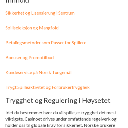
Sikkerhet og Lisensierung i Sentrum
Spillseleksjon og Mangfold
Betalingsmetoder som Passer for Spillere
Bonuser og Promotilbud
Kundeservice på Norsk Tungemål
Trygt Spilleaktivitet og Forbrukertryggleik
Trygghet og Regulering i Høysetet
Idet du bestemmer hvor du vil spille, er trygghet det mest
viktigste. Casinoet drives under omfattende regelverk og
holder oss til globale krav for sikkerhet. Norske brukere