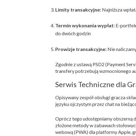
Limity transakcyjne:
Najniższa wpłat
Termin wykonania wypłat:
E-portfel
do dwóch godzin
Prowizje transakcyjne:
Nie naliczamy
Zgodnie z ustawą PSD2 (Payment Servic
transfery potrzebują wzmocnionego au
Serwis Techniczne dla Gr
Opisywany zespół obsługi gracza skła
języku ojczystym przez chat na bieżąco
Oprócz tego udostępniamy obszerną dz
złożone metody w zabawach stołowych.
webową (PWA) dla platformy Apple, g