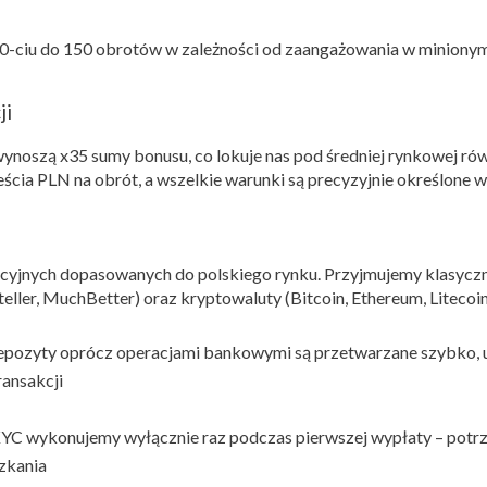
-ciu do 150 obrotów w zależności od zaangażowania w minionym 
ji
ynoszą x35 sumy bonusu, co lokuje nas pod średniej rynkowej ró
cia PLN na obrót, a wszelkie warunki są precyzyjnie określone 
kcyjnych dopasowanych do polskiego rynku. Przyjmujemy klasycz
teller, MuchBetter) oraz kryptowaluty (Bitcoin, Ethereum, Litecoin
pozyty oprócz operacjami bankowymi są przetwarzane szybko, u
ransakcji
YC wykonujemy wyłącznie raz podczas pierwszej wypłaty – potr
zkania