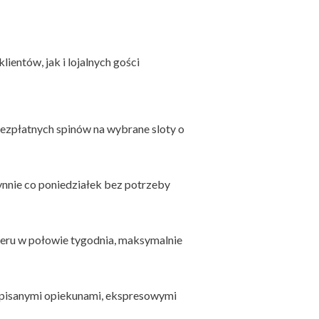
ientów, jak i lojalnych gości
ezpłatnych spinów na wybrane sloty o
nnie co poniedziałek bez potrzeby
eru w połowie tygodnia, maksymalnie
ypisanymi opiekunami, ekspresowymi