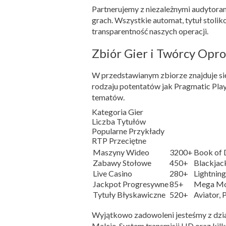
Partnerujemy z niezależnymi audytora
grach. Wszystkie automat, tytuł stoli
transparentność naszych operacji.
Zbiór Gier i Twórcy Op
W przedstawianym zbiorze znajduje s
rodzaju potentatów jak Pragmatic Pla
tematów.
Kategoria Gier
Liczba Tytułów
Popularne Przykłady
RTP Przeciętne
Maszyny Wideo
3200+
Book of 
Zabawy Stołowe
450+
Blackjack
Live Casino
280+
Lightning
Jackpot Progresywne
85+
Mega Moo
Tytuły Błyskawiczne
520+
Aviator, 
Wyjątkowo zadowoleni jesteśmy z działu
Malcie. System transmisji HD oraz kil