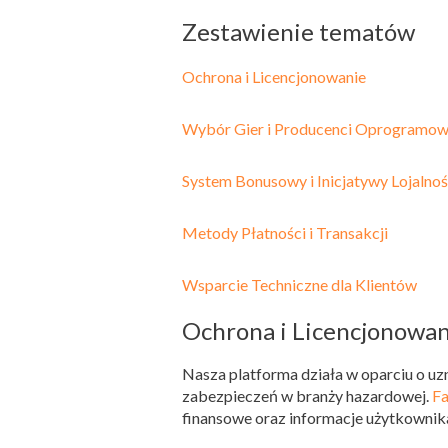
Zestawienie tematów
Ochrona i Licencjonowanie
Wybór Gier i Producenci Oprogramow
System Bonusowy i Inicjatywy Lojalno
Metody Płatności i Transakcji
Wsparcie Techniczne dla Klientów
Ochrona i Licencjonowan
Nasza platforma działa w oparciu o u
zabezpieczeń w branży hazardowej.
Fa
finansowe oraz informacje użytkowni