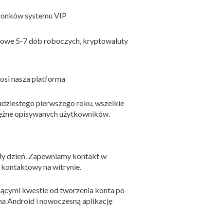
złonków systemu VIP
nkowe 5-7 dób roboczych, kryptowaluty
osi nasza platforma
udziestego pierwszego roku, wszelkie
iężne opisywanych użytkowników.
ły dzień. Zapewniamy kontakt w
z kontaktowy na witrynie.
ącymi kwestie od tworzenia konta po
a Android i nowoczesną aplikację