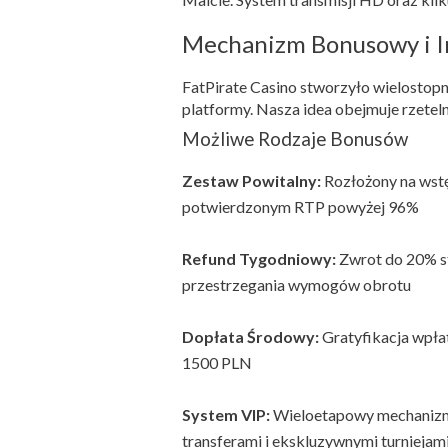
Mechanizm Bonusowy i In
FatPirate Casino stworzyło wielostopni
platformy. Nasza idea obejmuje rzetel
Możliwe Rodzaje Bonusów
Zestaw Powitalny:
Rozłożony na wstę
potwierdzonym RTP powyżej 96%
Refund Tygodniowy:
Zwrot do 20% s
przestrzegania wymogów obrotu
Dopłata Środowy:
Gratyfikacja wpła
1500 PLN
System VIP:
Wieloetapowy mechanizm s
transferami i ekskluzywnymi turniejam