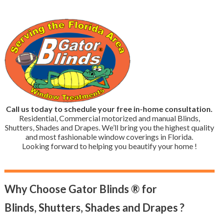
Call us today to schedule your free in-home consultation.
Residential, Commercial motorized and manual Blinds,
Shutters, Shades and Drapes. We’ll bring you the highest quality
and most fashionable window coverings in Florida.
Looking forward to helping you beautify your home !
Why Choose Gator Blinds ® for
Blinds, Shutters, Shades and Drapes ?