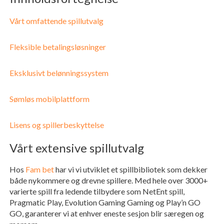
Vårt omfattende spillutvalg
Fleksible betalingsløsninger
Eksklusivt belønningssystem
Sømløs mobilplattform
Lisens og spillerbeskyttelse
Vårt extensive spillutvalg
Hos
Fam bet
har vi vi utviklet et spillbibliotek som dekker
både nykommere og drevne spillere. Med hele over 3000+
varierte spill fra ledende tilbydere som NetEnt spill,
Pragmatic Play, Evolution Gaming Gaming og Play’n GO
GO, garanterer vi at enhver eneste sesjon blir særegen og