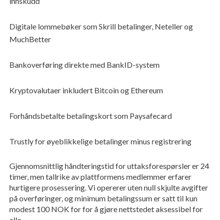
innskudd
Digitale lommebøker som Skrill betalinger, Neteller og
MuchBetter
Bankoverføring direkte med BankID-system
Kryptovalutaer inkludert Bitcoin og Ethereum
Forhåndsbetalte betalingskort som Paysafecard
Trustly for øyeblikkelige betalinger minus registrering
Gjennomsnittlig håndteringstid for uttaksforespørsler er 24
timer, men tallrike av plattformens medlemmer erfarer
hurtigere prosessering. Vi opererer uten null skjulte avgifter
på overføringer, og minimum betalingssum er satt til kun
modest 100 NOK for for å gjøre nettstedet aksessibel for
alle.