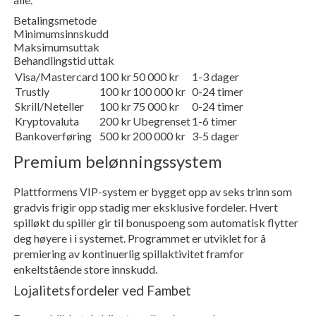
Betalingsmetode
Minimumsinnskudd
Maksimumsuttak
Behandlingstid uttak
Visa/Mastercard
100 kr
50 000 kr
1-3 dager
Trustly
100 kr
100 000 kr
0-24 timer
Skrill/Neteller
100 kr
75 000 kr
0-24 timer
Kryptovaluta
200 kr
Ubegrenset
1-6 timer
Bankoverføring
500 kr
200 000 kr
3-5 dager
Premium belønningssystem
Plattformens VIP-system er bygget opp av seks trinn som
gradvis frigir opp stadig mer eksklusive fordeler. Hvert
spilløkt du spiller gir til bonuspoeng som automatisk flytter
deg høyere i i systemet. Programmet er utviklet for å
premiering av kontinuerlig spillaktivitet framfor
enkeltstående store innskudd.
Lojalitetsfordeler ved Fambet