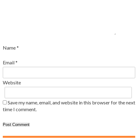
Name
*
Email
*
Website
Save my name, email, and website in this browser for the next
time I comment.