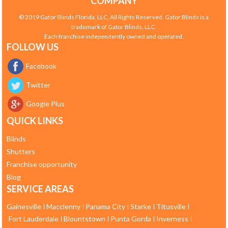
COMPANY
© 2019 Gator Blinds Florida, LLC, All Rights Reserved. Gator Blinds is a
trademark of Gator Blinds, LLC.
Each franchise independently owned and operated.
FOLLOW US
Facebook
Twitter
Google Plus
QUICK LINKS
Blinds
Shutters
Franchise opportunity
Blog
SERVICE AREAS
Gainesville
Macclenny
Panama City
Starke
Titusville
Fort Lauderdale
Blountstown
Punta Gorda
Inverness