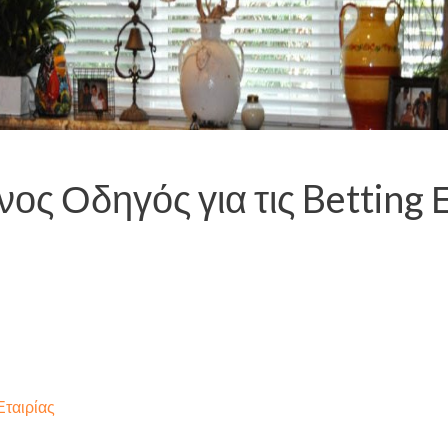
ς Οδηγός για τις Betting Ε
Εταιρίας