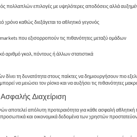
ς πολλαπλών επιλογές με υψηλότερες αποδόσεις αλλά αυξημέ
ό χρόνο καθώς διεξάγεται το αθλητικό γεγονός
arkets που εξισορροπούν τις πιθανότητες μεταξύ ομάδων
κό αριθμό γκολ, πόντους ή άλλων στατιστικά
 δίνει τη δυνατότητα στους παίκτες να δημιουργήσουν πιο εξελ
μπορεί να μειώσει τον ρίσκο και να αυξήσει τις πιθανότητες μ
 Ασφαλής Διαχείριση
ν αποτελεί απόλυτη προτεραιότητα για κάθε ασφαλή αθλητική π
 προσωπικά και οικονομικά δεδομένα των χρηστών προστατεύον