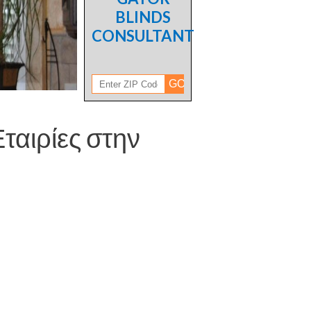
BLINDS
CONSULTANT
ταιρίες στην