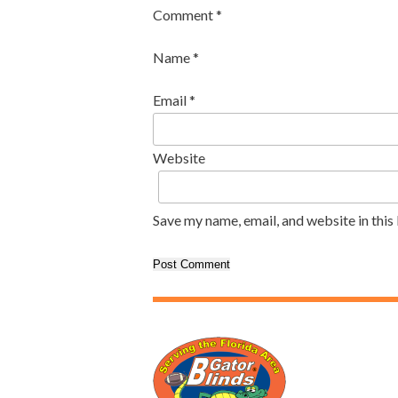
Comment
*
Name
*
Email
*
Website
Save my name, email, and website in this