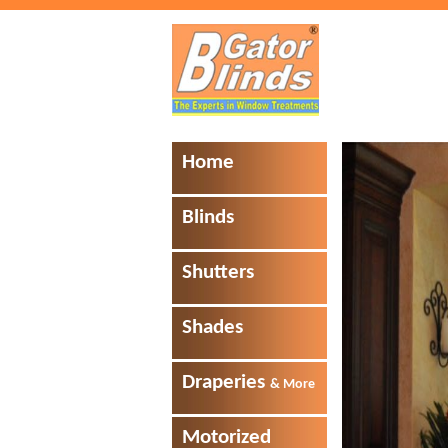
Home
Blinds
Shutters
Shades
Draperies
& More
Motorized