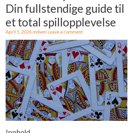
Din fullstendige guide til
et total spillopplevelse
April 1, 2026
mdwm
Leave a comment
Innhold