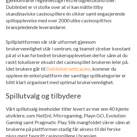
gjennomfører regelmessige rettferdighetskontroller.
Dublinbet er vi stolte over at vi kan måtte tilby
skandinaviske casinospillere én sikker samt engasjerende
spillopplevelse med over 2000 ulike casinospill hos
bransjeledende leverandører.
Spillplattformen vår står utformet gjennom
brukervennlighet står i sentrum, og teamet streber konstant
på at vi kan forbedret brukeropplevelsen derfor sånn at du
raskt lokaliserer eksakt det casinospillet brukeren leter på.
Idet brukere går til
Dublinbet nettcasino
, kommer du
oppleve én enkel plattform der samtlige spillkategorier er
blitt klart organisert med optimal brukervennlighet.
Spillutvalg og tilbydere
Vårt spillutvalg inneholder titler levert av mer enn 40 kjente
utviklere, som NetEnt, Microgaming, Playn GO, Evolution
Gaming samt Pragmatic Play. Slik mangfoldet sikrer sånn at
brukerne på plattformen stadig får aksess til dei ferske
pluss mest favoritt casinospillene i bransjen.