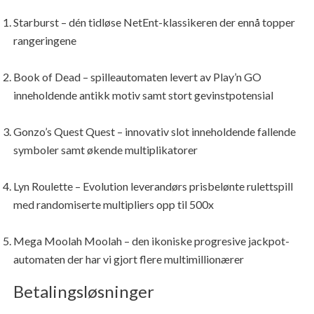
Starburst – dén tidløse NetEnt-klassikeren der ennå topper
rangeringene
Book of Dead – spilleautomaten levert av Play’n GO
inneholdende antikk motiv samt stort gevinstpotensial
Gonzo’s Quest Quest – innovativ slot inneholdende fallende
symboler samt økende multiplikatorer
Lyn Roulette – Evolution leverandørs prisbelønte rulettspill
med randomiserte multipliers opp til 500x
Mega Moolah Moolah – den ikoniske progresive jackpot-
automaten der har vi gjort flere multimillionærer
Betalingsløsninger