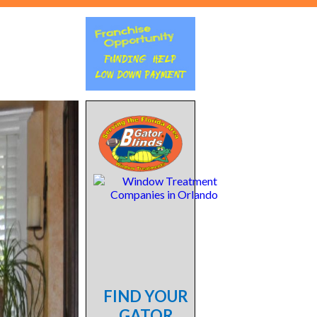
FIND YOUR
GATOR