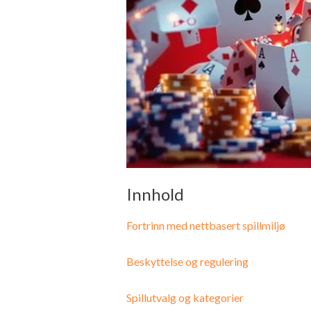
Innhold
Fortrinn med nettbasert spillmiljø
Beskyttelse og regulering
Spillutvalg og kategorier