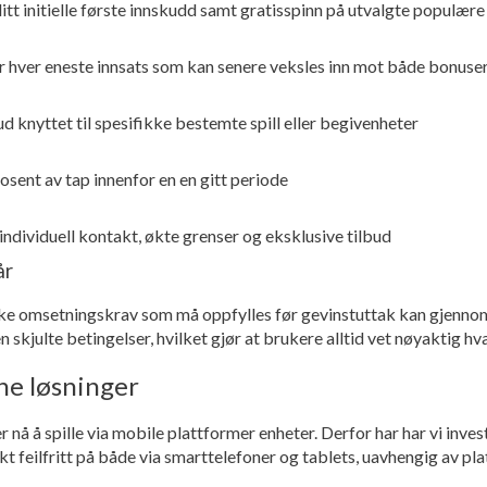
t initielle første innskudd samt gratisspinn på utvalgte populære
 hver eneste innsats som kan senere veksles inn mot både bonuser
d knyttet til spesifikke bestemte spill eller begivenheter
osent av tap innenfor en en gitt periode
ndividuell kontakt, økte grenser og eksklusive tilbud
år
 omsetningskrav som må oppfylles før gevinstuttak kan gjennomf
n skjulte betingelser, hvilket gjør at brukere alltid vet nøyaktig h
ne løsninger
nå å spille via mobile plattformer enheter. Derfor har har vi invest
t feilfritt på både via smarttelefoner og tablets, uavhengig av pla