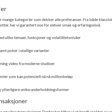
ier
r mange kategorier som dekker alle preferanser. Fra både klassis
tter, har vi garantert noe for enhver smak og erfaringsnivå.
ed ulike temaer, funksjoner og volatilitetsnivåer
amt poker i utallige varianter
aming video fra moderne studioer
mier som kan potensielt nå nå millionbeløp
g ytterligere unike underholdningsformer
nsaksjoner
e og sikre transaksjoner. Derfor har tilbyr vi et bredt spekter av 