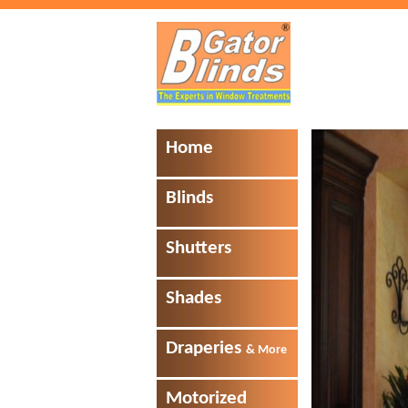
Home
Blinds
Shutters
Shades
Draperies
& More
Motorized