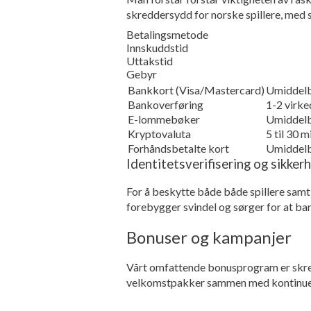
skreddersydd for norske spillere, med 
Betalingsmetode
Innskuddstid
Uttakstid
Gebyr
Bankkort (Visa/Mastercard)
Umiddelb
Bankoverføring
1-2 virk
E-lommebøker
Umiddelb
Kryptovaluta
5 til 30 m
Forhåndsbetalte kort
Umiddelb
Identitetsverifisering og sikker
For å beskytte både både spillere samt 
forebygger svindel og sørger for at bar
Bonuser og kampanjer
Vårt omfattende bonusprogram er skredde
velkomstpakker sammen med kontinuerl