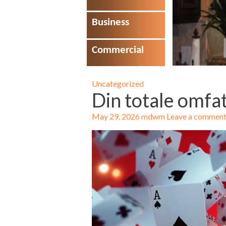
Business
Commercial
Uncategorized
Din totale omfa
May 29, 2026
mdwm
Leave a commen