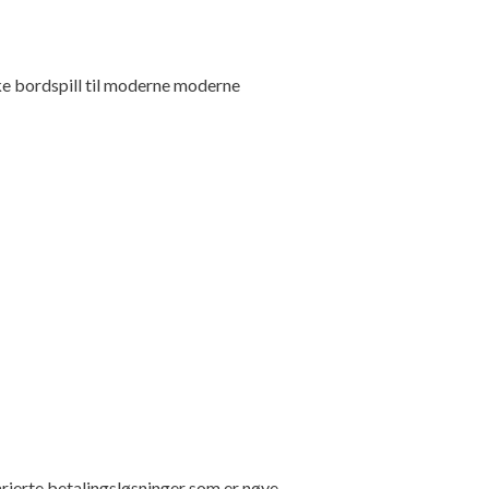
ke bordspill til moderne moderne
varierte betalingsløsninger som er nøye