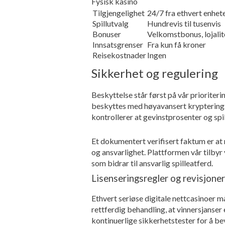
Fysisk kasino
Tilgjengelighet
24/7 fra ethvert enhet
Spillutvalg
Hundrevis til tusenvis
Bonuser
Velkomstbonus, lojalit
Innsatsgrenser
Fra kun få kroner
Reisekostnader
Ingen
Sikkerhet og regulering
Beskyttelse står først på vår prioriteri
beskyttes med høyavansert krypterings
kontrollerer at gevinstprosenter og spi
Et dokumentert verifisert faktum er at 
og ansvarlighet. Plattformen vår tilbyr
som bidrar til ansvarlig spilleatferd.
Lisenseringsregler og revisjoner
Ethvert seriøse digitale nettcasinoer må
rettferdig behandling, at vinnersjanser
kontinuerlige sikkerhetstester for å b