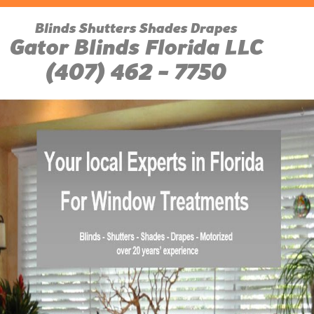
Blinds Shutters Shades Drapes
Gator Blinds Florida LLC
(407) 462 - 7750