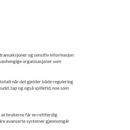
e transaksjoner og sensitiv informasjon
a uavhengige organisasjoner som
totalt når det gjelder både regulering
udd, tap og også spilletid, noe som
 at brukerne får en rettferdig
. Våre avanserte systemer gjennomgår