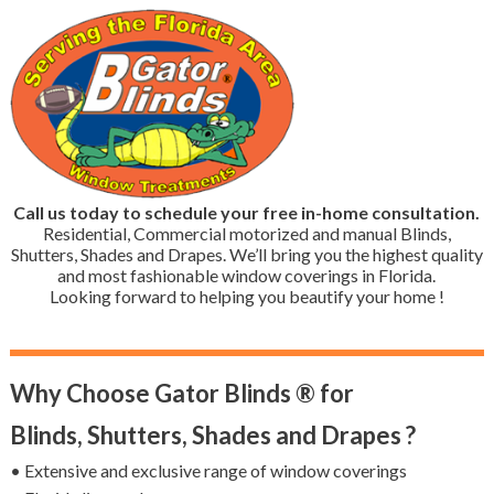
Call us today to schedule your free in-home consultation.
Residential, Commercial motorized and manual Blinds,
Shutters, Shades and Drapes. We’ll bring you the highest quality
and most fashionable window coverings in Florida.
Looking forward to helping you beautify your home !
Why Choose Gator Blinds ® for
Blinds, Shutters, Shades and Drapes ?
• Extensive and exclusive range of window coverings