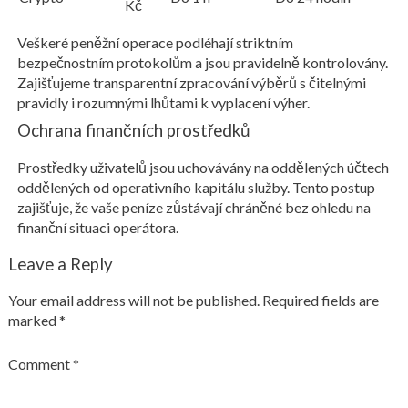
Kč
Veškeré peněžní operace podléhají striktním
bezpečnostním protokolům a jsou pravidelně kontrolovány.
Zajišťujeme transparentní zpracování výběrů s čitelnými
pravidly i rozumnými lhůtami k vyplacení výher.
Ochrana finančních prostředků
Prostředky uživatelů jsou uchovávány na oddělených účtech
oddělených od operativního kapitálu služby. Tento postup
zajišťuje, že vaše peníze zůstávají chráněné bez ohledu na
finanční situaci operátora.
Leave a Reply
Your email address will not be published.
Required fields are
marked
*
Comment
*