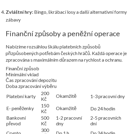
Zvláštní hry:
Bingo, škrábací losy a další alternativní formy
zábavy
Finanční způsoby a peněžní operace
Nabízíme rozsáhlou škálu platebních způsobů
přizpůsobených potřebám českých hráčů. Každá operace je
zpracována s maximálním důrazem na rychlost a ochranu.
Finanční způsob
Minimální vklad
Čas zpracování depozitu
Doba zpracování výběru
200
Okamžitě
Platební karty
1-3 pracovní dny
Kč
150
E- peněženky
Okamžitě
Do 24 hodin
Kč
Bankovní
500
1-2 pracovní
2-5 pracovních
převod
Kč
dny
dní
300
Crypto
Do 1 h
Do 24 hodin