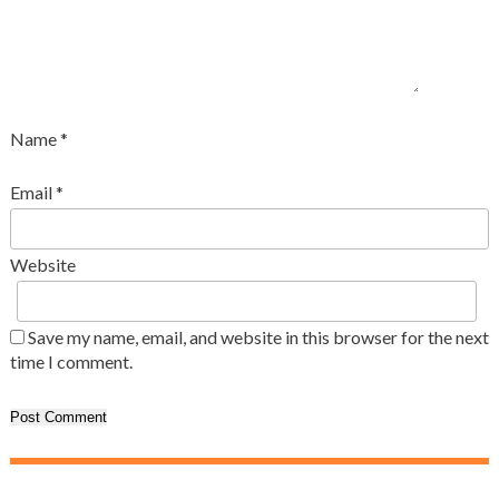
Name
*
Email
*
Website
Save my name, email, and website in this browser for the next
time I comment.