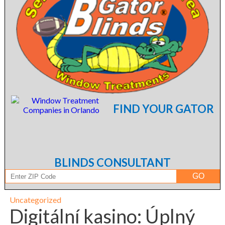
FIND YOUR GATOR
BLINDS CONSULTANT
Uncategorized
Digitální kasino: Úplný