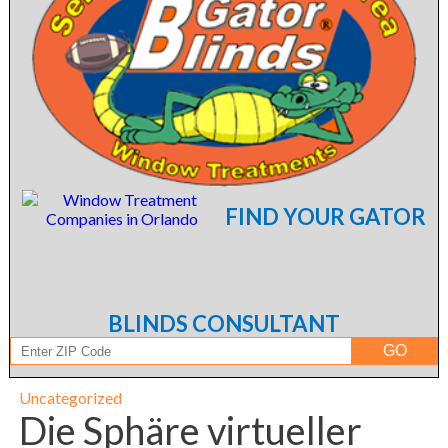
FIND YOUR GATOR
BLINDS CONSULTANT
Uncategorized
Die Sphäre virtueller