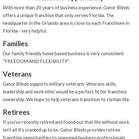
With more than 20 years of business experience, Gator Blinds
offers a unique franchise that only serves Florida. The
headquarter in the Orlando area is close to each Franchisee in
Florida - very helpful.
Families
Our family friendly home based business is very convenient
“FREEDOM AND FLEXIBILITY”.
Veterans
Gator Blinds supports military veterans. Veterans skills,
leadership and work ethic would be a perfect fit for franchise
ownership. We hope to help veterans transition to civilian life.
Retirees
If you’ve recently retired and found out that life without work
isn’t all it’s cracked up to be, Gator Blinds provides retiree
franchise opportunities to seasoned business professionals.