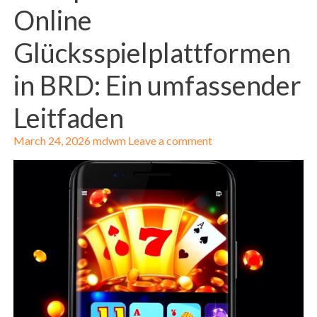
Online
Glücksspielplattformen
in BRD: Ein umfassender
Leitfaden
March 24, 2026
mdwm
Leave a comment