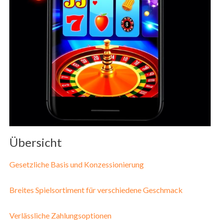
Übersicht
Gesetzliche Basis und Konzessionierung
Breites Spielsortiment für verschiedene Geschmack
Verlässliche Zahlungsoptionen