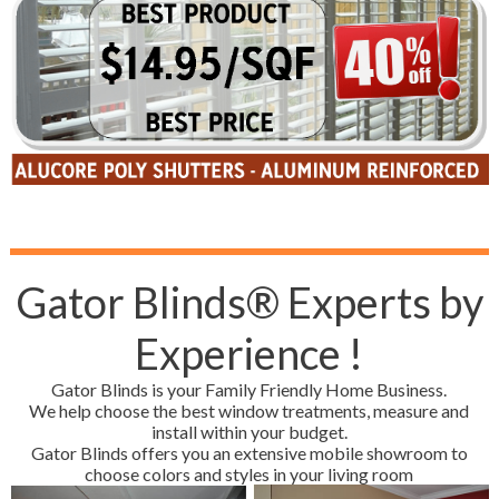
Gator Blinds® Experts by
Experience !
Gator Blinds is your Family Friendly Home Business.
We help choose the best window treatments, measure and
install within your budget.
Gator Blinds offers you an extensive mobile showroom to
choose colors and styles in your living room