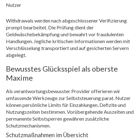
Nutzer
Withdrawals werden nach abgeschlossener Verifizierung
prompt bearbeitet. Die Prüfung dient der
Geldwäschebekämpfung und bewahrt vor fraudulenten
Handlungen. Jegliche kritischen Informationen werden mit
Verschlüsselung transportiert und auf gesicherten Servern
abgelegt.
Bewusstes Glücksspiel als oberste
Maxime
Als verantwortungsbewusster Provider offerieren wir
umfassende Werkzeuge zur Selbststeuerung parat. Nutzer
können persönliche Limits für Einzahlungen, Defizite und
Nutzungszeiten bestimmen. Vorübergehende Auszeiten und
permanente Selbstsperren gewähren zusätzliche
Schutzmechanismen.
Schutzmaßnahmen im Übersicht