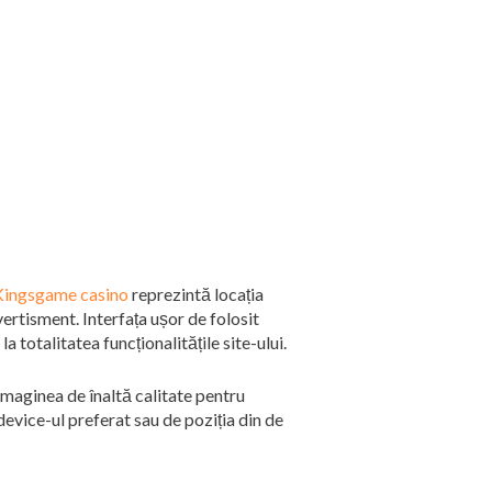
Kingsgame casino
reprezintă locația
vertisment. Interfața ușor de folosit
totalitatea funcționalitățile site-ului.
imaginea de înaltă calitate pentru
 device-ul preferat sau de poziția din de