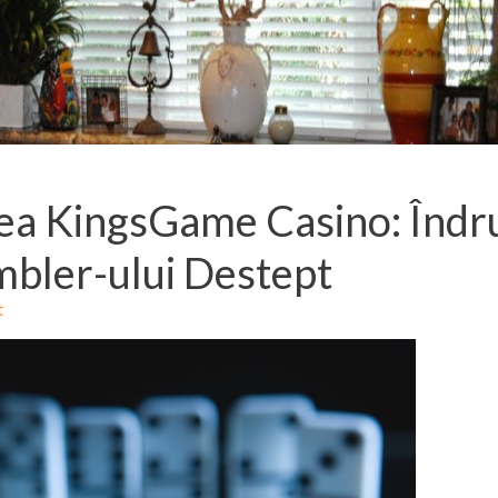
a KingsGame Casino: Îndr
mbler-ului Destept
t