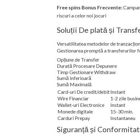
Free spins Bonus Frecvente:
Campanii
riscuri a celor noi jocuri
Soluții De plată și Transf
Versatilitatea metodelor de tranzacțion
Gestionarea promptă a transferurilor 
Opțiune de Transfer
Durată Procesare Depunere
Timp Gestionare Withdraw
Sumă Inferioară
Sumă Maximală
Card-uri De credit/debit
Instant
Wire Financiar
1-2 zile busin
Wallet-uri Electronice
Instant
Monede digitale
15-30 min.
Carduri Prepay
Instantaneu
Siguranță și Conformita