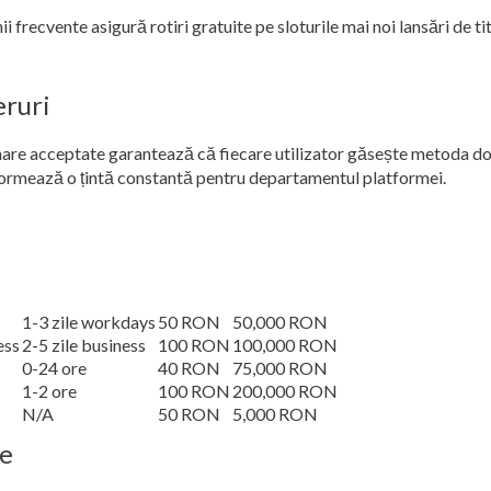
 frecvente asigură rotiri gratuite pe sloturile mai noi lansări de titl
eruri
are acceptate garantează că fiecare utilizator găsește metoda dori
formează o țintă constantă pentru departamentul platformei.
1-3 zile workdays
50 RON
50,000 RON
ess
2-5 zile business
100 RON
100,000 RON
0-24 ore
40 RON
75,000 RON
1-2 ore
100 RON
200,000 RON
N/A
50 RON
5,000 RON
te