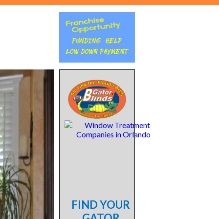
FIND YOUR
GATOR