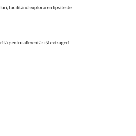
uri, facilitând explorarea lipsite de
tă pentru alimentări și extrageri.