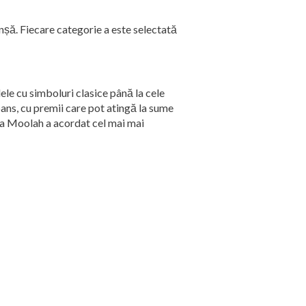
anșă. Fiecare categorie a este selectată
ele cu simboluri clasice până la cele
ans, cu premii care pot atingă la sume
a Moolah a acordat cel mai mai