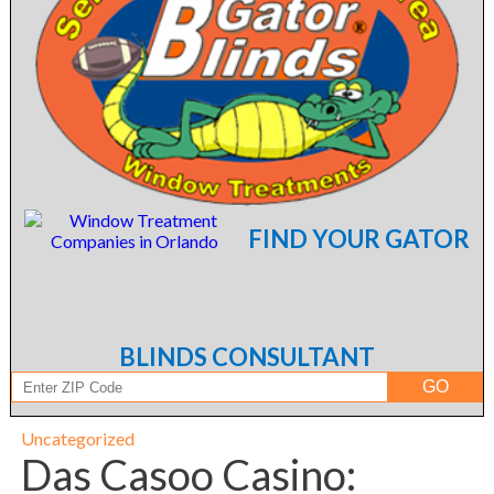
FIND YOUR GATOR
BLINDS CONSULTANT
Uncategorized
Das Casoo Casino: