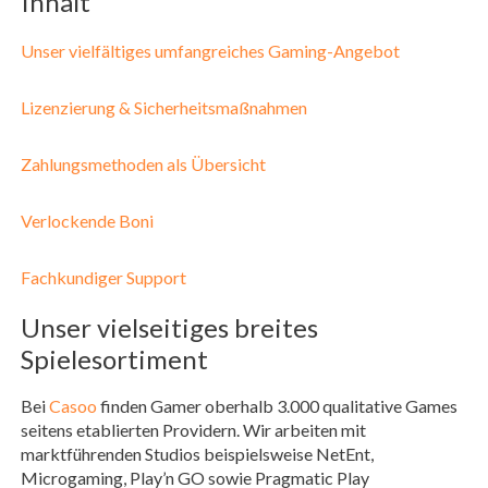
Inhalt
Unser vielfältiges umfangreiches Gaming-Angebot
Lizenzierung & Sicherheitsmaßnahmen
Zahlungsmethoden als Übersicht
Verlockende Boni
Fachkundiger Support
Unser vielseitiges breites
Spielesortiment
Bei
Casoo
finden Gamer oberhalb 3.000 qualitative Games
seitens etablierten Providern. Wir arbeiten mit
marktführenden Studios beispielsweise NetEnt,
Microgaming, Play’n GO sowie Pragmatic Play