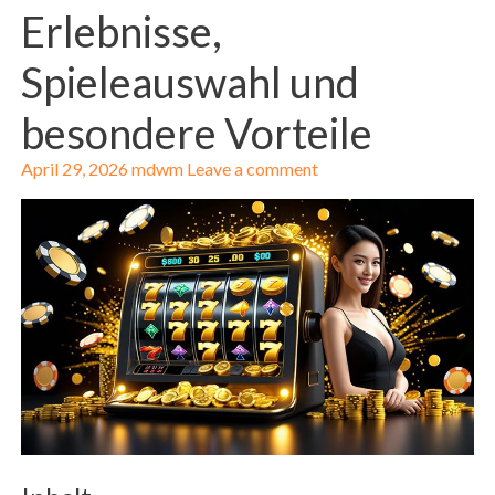
Erlebnisse,
Spieleauswahl und
besondere Vorteile
April 29, 2026
mdwm
Leave a comment