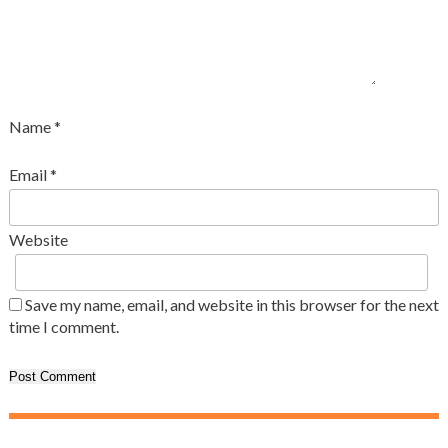
Name
*
Email
*
Website
Save my name, email, and website in this browser for the next
time I comment.