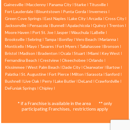
Gainesville
Macclenny
Panama City
Starke
Titusville
Fort Lauderdale
Blountstown
Punta Gorda
Inverness
Green Cove Springs
East Naples
Lake City
Arcadia
Cross City
Jacksonville
Pensacola
Bunnell
Apalachicola
Quincy
Trenton
Moore Haven
Port St. Joe
Jasper
Wauchula
LaBelle
Brooksville
Sebring
Tampa
Bonifay
Vero Beach
Marianna
Monticello
Mayo
Tavares
Fort Myers
Tallahassee
Bronson
Bristol
Madison
Bradenton
Ocala
Stuart
Miami
Key West
Fernandina Beach
Crestview
Okeechobee
Orlando
Kissimmee
West Palm Beach
Dade City
Clearwater
Bartow
Palatka
St. Augustine
Fort Pierce
Milton
Sarasota
Sanford
Bushnell
Live Oak
Perry
Lake Butler
DeLand
Crawfordville
DeFuniak Springs
Chipley
* if a Franchise is available in the area ** only
participating Franchises, restrictions apply