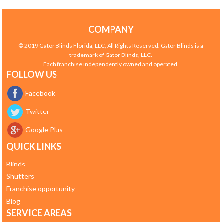
COMPANY
© 2019 Gator Blinds Florida, LLC, All Rights Reserved. Gator Blinds is a
trademark of Gator Blinds, LLC.
Each franchise independently owned and operated.
FOLLOW US
Facebook
Twitter
Google Plus
QUICK LINKS
Blinds
Shutters
Franchise opportunity
Blog
SERVICE AREAS