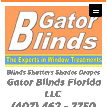
Blinds Shutters Shades Drapes
Gator Blinds Florida
LLC
(407) 462 - 7750