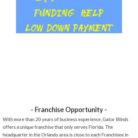
- Franchise Opportunity -
With more than 20 years of business experience, Gator Blinds
offers a unique franchise that only serves Florida. The
headquarter in the Orlando area is close to each Franchisee in