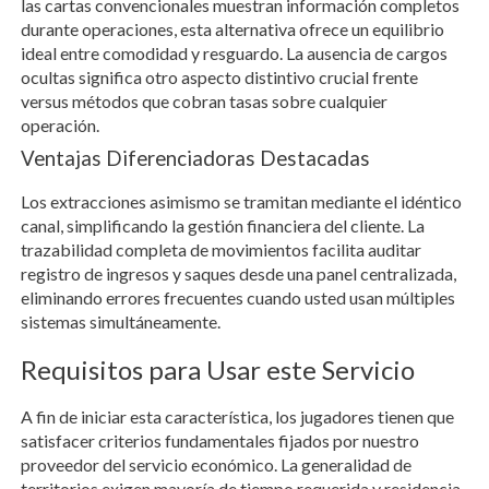
las cartas convencionales muestran información completos
durante operaciones, esta alternativa ofrece un equilibrio
ideal entre comodidad y resguardo. La ausencia de cargos
ocultas significa otro aspecto distintivo crucial frente
versus métodos que cobran tasas sobre cualquier
operación.
Ventajas Diferenciadoras Destacadas
Los extracciones asimismo se tramitan mediante el idéntico
canal, simplificando la gestión financiera del cliente. La
trazabilidad completa de movimientos facilita auditar
registro de ingresos y saques desde una panel centralizada,
eliminando errores frecuentes cuando usted usan múltiples
sistemas simultáneamente.
Requisitos para Usar este Servicio
A fin de iniciar esta característica, los jugadores tienen que
satisfacer criterios fundamentales fijados por nuestro
proveedor del servicio económico. La generalidad de
territorios exigen mayoría de tiempo requerida y residencia