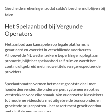
Gescheiden rekeningen zodat saldo’s beschermd blijven bij
falen
Het Spelaanbod bij Vergunde
Operators
Het aanbod aan kansspelen op legale platforms is
gevarieerd en voorziet in verschillende voorkeuren.
Alhoewel de NL wetten zekere beperkingen oplegt aan
promotie, blijft het spelaanbod zelf ruim en wordt het
continu uitgebreid met nieuwe titels van gerespecteerde
providers.
Speelautomaten vormen het meest grootste deel, met
honderden versies die onderwerpen, systemen en opties
verstrekken voor elke smaak. Van ouderwetse klassiekers
tot moderne videoslots met uitgebreide bonusrondes en
groeiende prijzenpotten – het assortiment groeit continu
met digitale vernieuwingen.