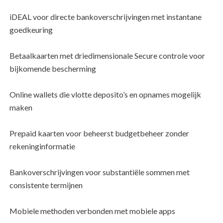
iDEAL voor directe bankoverschrijvingen met instantane
goedkeuring
Betaalkaarten met driedimensionale Secure controle voor
bijkomende bescherming
Online wallets die vlotte deposito’s en opnames mogelijk
maken
Prepaid kaarten voor beheerst budgetbeheer zonder
rekeninginformatie
Bankoverschrijvingen voor substantiële sommen met
consistente termijnen
Mobiele methoden verbonden met mobiele apps