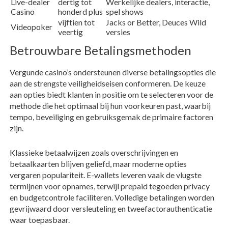
Live-dealer
dertig tot
Werkelijke dealers, interactie,
Casino
honderd plus
spel shows
vijftien tot
Jacks or Better, Deuces Wild
Videopoker
veertig
versies
Betrouwbare Betalingsmethoden
Vergunde casino’s ondersteunen diverse betalingsopties die
aan de strengste veiligheidseisen conformeren. De keuze
aan opties biedt klanten in positie om te selecteren voor de
methode die het optimaal bij hun voorkeuren past, waarbij
tempo, beveiliging en gebruiksgemak de primaire factoren
zijn.
Klassieke betaalwijzen zoals overschrijvingen en
betaalkaarten blijven geliefd, maar moderne opties
vergaren populariteit. E-wallets leveren vaak de vlugste
termijnen voor opnames, terwijl prepaid tegoeden privacy
en budgetcontrole faciliteren. Volledige betalingen worden
gevrijwaard door versleuteling en tweefactorauthenticatie
waar toepasbaar.