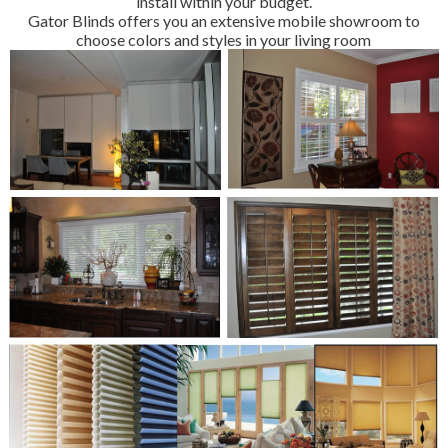
install within your budget.
Gator Blinds offers you an extensive mobile showroom to
choose colors and styles in your living room