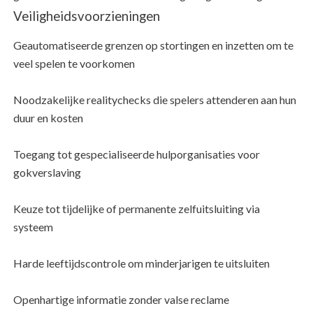
Veiligheidsvoorzieningen
Geautomatiseerde grenzen op stortingen en inzetten om te
veel spelen te voorkomen
Noodzakelijke realitychecks die spelers attenderen aan hun
duur en kosten
Toegang tot gespecialiseerde hulporganisaties voor
gokverslaving
Keuze tot tijdelijke of permanente zelfuitsluiting via
systeem
Harde leeftijdscontrole om minderjarigen te uitsluiten
Openhartige informatie zonder valse reclame