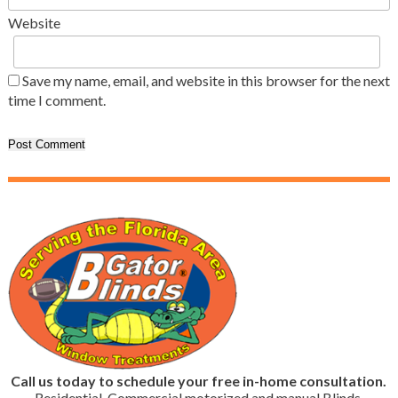
Website
Save my name, email, and website in this browser for the next
time I comment.
Call us today to schedule your free in-home consultation.
Residential, Commercial motorized and manual Blinds,