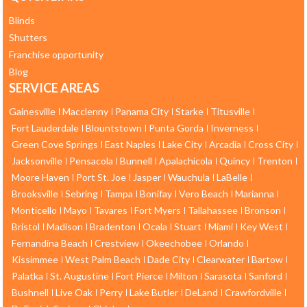
Blinds
Shutters
Franchise opportunity
Blog
SERVICE AREAS
Gainesville
Macclenny
Panama City
Starke
Titusville
Fort Lauderdale
Blountstown
Punta Gorda
Inverness
Green Cove Springs
East Naples
Lake City
Arcadia
Cross City
Jacksonville
Pensacola
Bunnell
Apalachicola
Quincy
Trenton
Moore Haven
Port St. Joe
Jasper
Wauchula
LaBelle
Brooksville
Sebring
Tampa
Bonifay
Vero Beach
Marianna
Monticello
Mayo
Tavares
Fort Myers
Tallahassee
Bronson
Bristol
Madison
Bradenton
Ocala
Stuart
Miami
Key West
Fernandina Beach
Crestview
Okeechobee
Orlando
Kissimmee
West Palm Beach
Dade City
Clearwater
Bartow
Palatka
St. Augustine
Fort Pierce
Milton
Sarasota
Sanford
Bushnell
Live Oak
Perry
Lake Butler
DeLand
Crawfordville