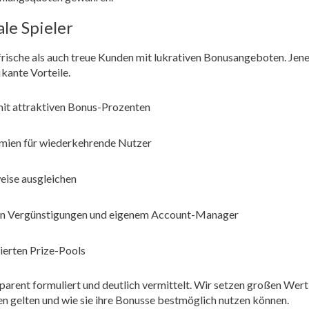
le Spieler
rische als auch treue Kunden mit lukrativen Bonusangeboten. Jene
ikante Vorteile.
it attraktiven Bonus-Prozenten
mien für wiederkehrende Nutzer
eise ausgleichen
en Vergünstigungen und eigenem Account-Manager
ierten Prize-Pools
rent formuliert und deutlich vermittelt. Wir setzen großen Wert 
n gelten und wie sie ihre Bonusse bestmöglich nutzen können.