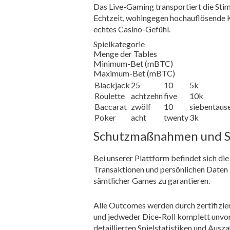
Das Live-Gaming transportiert die Stim
Echtzeit, wohingegen hochauflösende K
echtes Casino-Gefühl.
Spielkategorie
Menge der Tables
Minimum-Bet (mBTC)
Maximum-Bet (mBTC)
Blackjack
25
10
5k
Roulette
achtzehn
five
10k
Baccarat
zwölf
10
siebentaus
Poker
acht
twenty
3k
Schutzmaßnahmen und Sp
Bei unserer Plattform befindet sich die
Transaktionen und persönlichen Daten z
sämtlicher Games zu garantieren.
Alle Outcomes werden durch zertifizi
und jedweder Dice-Roll komplett unvorh
detaillierten Spielstatistiken und Aus