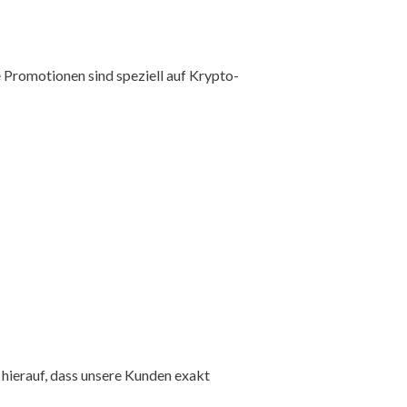
 Promotionen sind speziell auf Krypto-
hierauf, dass unsere Kunden exakt