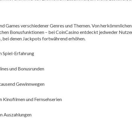
send Games verschiedener Genres und Themen. Von herkömmlichen
hen Bonusfunktionen – bei CoinCasino entdeckt jedweder Nutzer 
s, bei denen Jackpots fortwährend erhöhen.
m Spiel-Erfahrung
ines und Bonusrunden
tausend Gewinnwegen
n Kinofilmen und Fernsehserien
en Auszahlungen