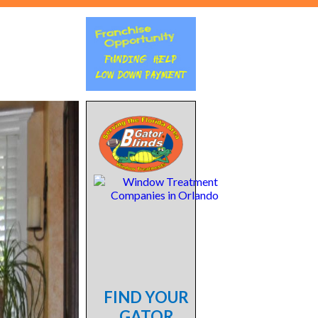
FIND YOUR
GATOR