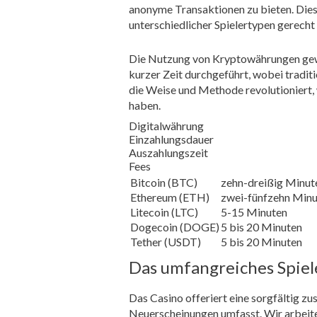
anonyme Transaktionen zu bieten. Dies
unterschiedlicher Spielertypen gerecht
Die Nutzung von Kryptowährungen gewä
kurzer Zeit durchgeführt, wobei tradi
die Weise und Methode revolutioniert, 
haben.
Digitalwährung
Einzahlungsdauer
Auszahlungszeit
Fees
Bitcoin (BTC)
zehn-dreißig Minut
Ethereum (ETH)
zwei-fünfzehn Min
Litecoin (LTC)
5-15 Minuten
Dogecoin (DOGE)
5 bis 20 Minuten
Tether (USDT)
5 bis 20 Minuten
Das umfangreiches Spie
Das Casino offeriert eine sorgfältig z
Neuerscheinungen umfasst. Wir arbeite