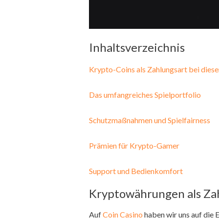
Inhaltsverzeichnis
Krypto-Coins als Zahlungsart bei dies
Das umfangreiches Spielportfolio
Schutzmaßnahmen und Spielfairness
Prämien für Krypto-Gamer
Support und Bedienkomfort
Kryptowährungen als Za
Auf
Coin Casino
haben wir uns auf die 