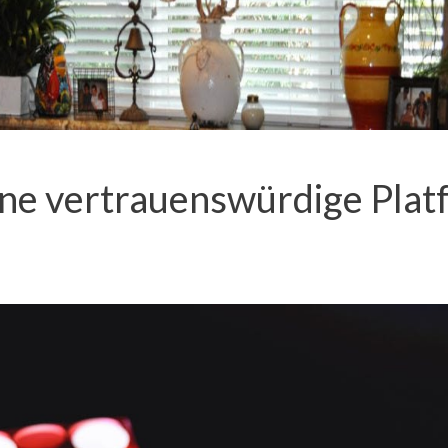
ne vertrauenswürdige Plat