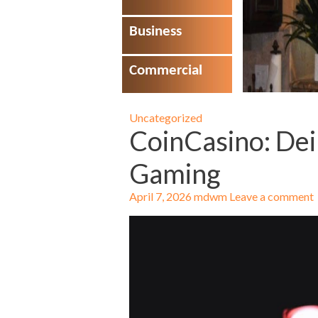
Business
Commercial
Uncategorized
CoinCasino: Dei
Gaming
April 7, 2026
mdwm
Leave a comment