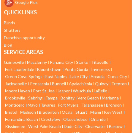
Google Plus
QUICK LINKS
Blinds
Shutters
Franchise opportunity
Blog
SERVICE AREAS
Gainesville
Macclenny
Panama City
Starke
Titusville
Fort Lauderdale
Blountstown
Punta Gorda
Inverness
Green Cove Springs
East Naples
Lake City
Arcadia
Cross City
Jacksonville
Pensacola
Bunnell
Apalachicola
Quincy
Trenton
Moore Haven
Port St. Joe
Jasper
Wauchula
LaBelle
Brooksville
Sebring
Tampa
Bonifay
Vero Beach
Marianna
Monticello
Mayo
Tavares
Fort Myers
Tallahassee
Bronson
Bristol
Madison
Bradenton
Ocala
Stuart
Miami
Key West
Fernandina Beach
Crestview
Okeechobee
Orlando
Kissimmee
West Palm Beach
Dade City
Clearwater
Bartow