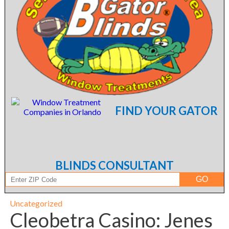
FIND YOUR GATOR
BLINDS CONSULTANT
Uncategorized
Cleobetra Casino: Jenes