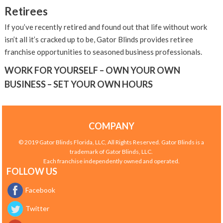
Retirees
If you’ve recently retired and found out that life without work
isn’t all it’s cracked up to be, Gator Blinds provides retiree
franchise opportunities to seasoned business professionals.
WORK FOR YOURSELF – OWN YOUR OWN
BUSINESS – SET YOUR OWN HOURS
COMPANY
© 2019 Gator Blinds Florida, LLC, All Rights Reserved. Gator Blinds is a
trademark of Gator Blinds, LLC.
Each franchise independently owned and operated.
FOLLOW US
Facebook
Twitter