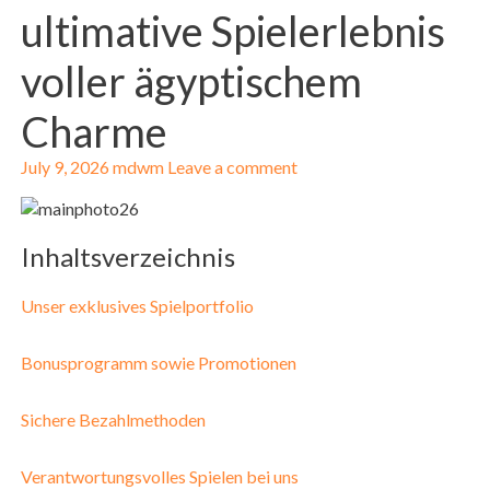
ultimative Spielerlebnis
voller ägyptischem
Charme
July 9, 2026
mdwm
Leave a comment
Inhaltsverzeichnis
Unser exklusives Spielportfolio
Bonusprogramm sowie Promotionen
Sichere Bezahlmethoden
Verantwortungsvolles Spielen bei uns