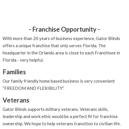
- Franchise Opportunity -
With more than 20 years of business experience, Gator Blinds
offers a unique franchise that only serves Florida. The
headquarter in the Orlando area is close to each Franchisee in
Florida - very helpful.
Families
Our family friendly home based business is very convenient
“FREEDOM AND FLEXIBILITY”.
Veterans
Gator Blinds supports military veterans. Veterans skills,
leadership and work ethic would be a perfect fit for franchise
ownership. We hope to help veterans transition to civilian life.