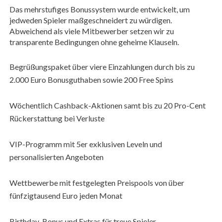
Das mehrstufiges Bonussystem wurde entwickelt, um
jedweden Spieler maßgeschneidert zu würdigen.
Abweichend als viele Mitbewerber setzen wir zu
transparente Bedingungen ohne geheime Klauseln.
Begrüßungspaket über viere Einzahlungen durch bis zu
2.000 Euro Bonusguthaben sowie 200 Free Spins
Wöchentlich Cashback-Aktionen samt bis zu 20 Pro-Cent
Rückerstattung bei Verluste
VIP-Programm mit 5er exklusiven Leveln und
personalisierten Angeboten
Wettbewerbe mit festgelegten Preispools von über
fünfzigtausend Euro jeden Monat
Birthday-Bonus und Extras für treue Spieler