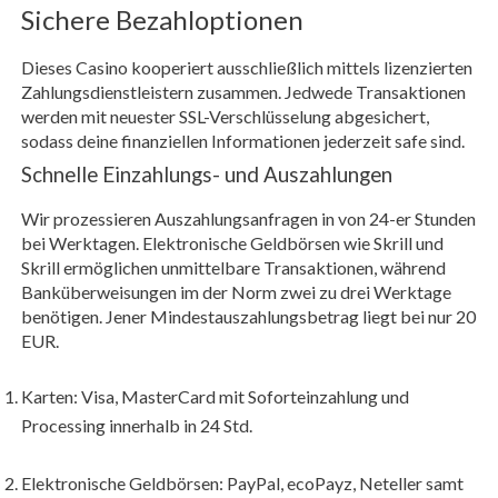
Sichere Bezahloptionen
Dieses Casino kooperiert ausschließlich mittels lizenzierten
Zahlungsdienstleistern zusammen. Jedwede Transaktionen
werden mit neuester SSL-Verschlüsselung abgesichert,
sodass deine finanziellen Informationen jederzeit safe sind.
Schnelle Einzahlungs- und Auszahlungen
Wir prozessieren Auszahlungsanfragen in von 24-er Stunden
bei Werktagen. Elektronische Geldbörsen wie Skrill und
Skrill ermöglichen unmittelbare Transaktionen, während
Banküberweisungen im der Norm zwei zu drei Werktage
benötigen. Jener Mindestauszahlungsbetrag liegt bei nur 20
EUR.
Karten: Visa, MasterCard mit Soforteinzahlung und
Processing innerhalb in 24 Std.
Elektronische Geldbörsen: PayPal, ecoPayz, Neteller samt