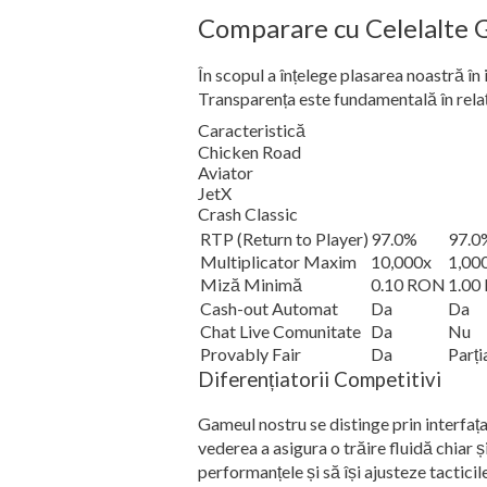
Comparare cu Celelalte
În scopul a înțelege plasarea noastră în 
Transparența este fundamentală în relaț
Caracteristică
Chicken Road
Aviator
JetX
Crash Classic
RTP (Return to Player)
97.0%
97.0
Multiplicator Maxim
10,000x
1,00
Miză Minimă
0.10 RON
1.00
Cash-out Automat
Da
Da
Chat Live Comunitate
Da
Nu
Provably Fair
Da
Parți
Diferențiatorii Competitivi
Gameul nostru se distinge prin interfața
vederea a asigura o trăire fluidă chiar 
performanțele și să își ajusteze tacticile