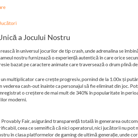
are
Jucători
Unică a Jocului Nostru
ească în universul jocurilor de tip crash, unde adrenalina se îmbină
, gameul nostru furnizează o experiență autentică în care orice secu
gresie bazat pe caractere animate care traversează o drum plină de
multiplicator care crește progresiv, pornind de la 1.00x și putând
vederea cash-out înainte ca personajul să fie eliminat din joc. Potr
 înregistrat o creștere de mai mult de 340% în popularitate în peri
rilor moderni.
 Provably Fair, asigurând transparență totală în generarea outcome
ficabil, ceea ce semnifică că nici operatorul, nici jucătorii nu pot
ostru în clasa platformelor de gaming de ultimă generație, unde c