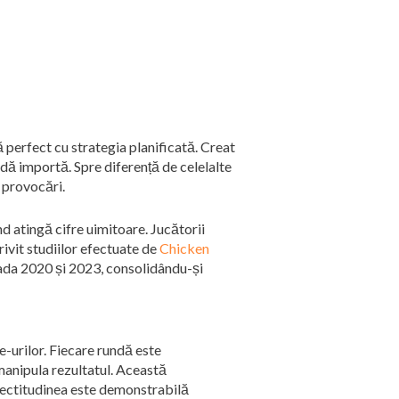
 perfect cu strategia planificată. Creat
ndă importă. Spre diferență de celelalte
 provocări.
 atingă cifre uimitoare. Jucătorii
ivit studiilor efectuate de
Chicken
oada 2020 și 2023, consolidându-și
-urilor. Fiecare rundă este
 manipula rezultatul. Această
orectitudinea este demonstrabilă