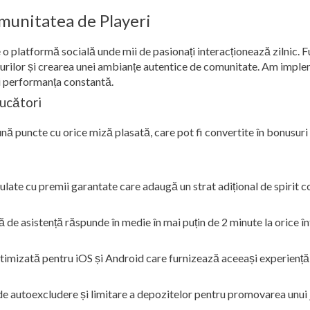
munitatea de Playeri
 o platformă socială unde mii de pasionați interacționează zilnic. F
turilor și crearea unei ambianțe autentice de comunitate. Am implem
și performanța constantă.
Jucători
ă puncte cu orice miză plasată, care pot fi convertite în bonusuri c
late cu premii garantate care adaugă un strat adițional de spirit co
 de asistență răspunde în medie în mai puțin de 2 minute la orice 
timizată pentru iOS și Android care furnizează aceeași experienț
e autoexcludere și limitare a depozitelor pentru promovarea unui j