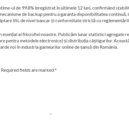
ime-ul de 99.8% înregistrat în ultimele 12 luni, confirmând stabili
 mecanisme de backup pentru a garanta disponibilitatea continuă, i
riptare SSL de nivel bancar și conformitate strictă cu reglementăr
 esențial al filozofiei noastre. Publicăm lunar statistici agregate ref
ore pentru metodele electronice) și distribuția câștigurilor. Aceas
darde noi în industria gameurilor online de șansă din România.
Required fields are marked
*