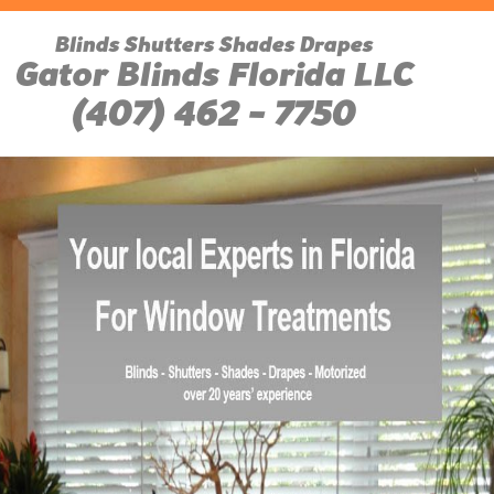
Blinds Shutters Shades Drapes
Gator Blinds Florida LLC
(407) 462 - 7750