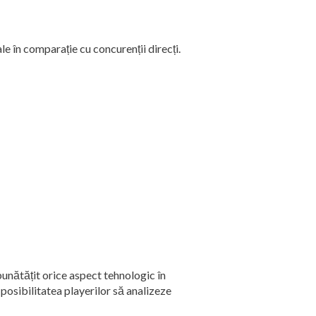
ale în comparație cu concurenții direcți.
bunătățit orice aspect tehnologic în
 posibilitatea playerilor să analizeze