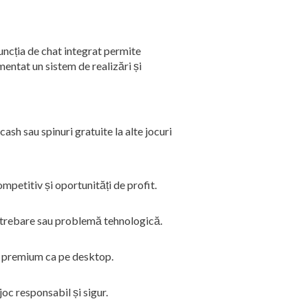
uncția de chat integrat permite
entat un sistem de realizări și
ash sau spinuri gratuite la alte jocuri
mpetitiv și oportunități de profit.
întrebare sau problemă tehnologică.
ă premium ca pe desktop.
oc responsabil și sigur.