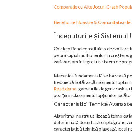
Comparație cu Alte Jocuri Crash Popul
Beneficiile Noastre și Comunitatea de 
Începuturile și Sistemul 
Chicken Road constituie o dezvoltare fir
pe principiul multiplierilor în creștere
variante, am integrat un sistem de pro
Mecanica fundamentală se bazează pe un 
trebuie să hotărască momentul optim în 
Road demo
, gameurile de gen crash au
poziția în clasamentul opțiunilor jucăto
Caracteristici Tehnice Avansate
Algoritmul nostru utilizează tehnologia
determinată de un hash criptografic veri
caracteristică tehnică plasează jocul n