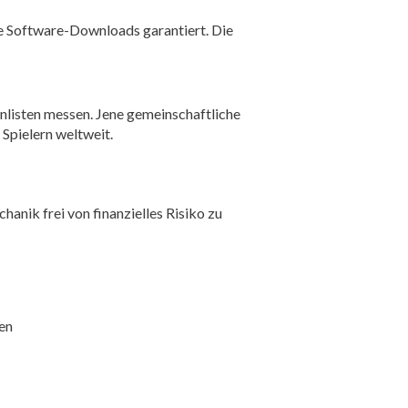
e Software-Downloads garantiert. Die
nlisten messen. Jene gemeinschaftliche
Spielern weltweit.
nik frei von finanzielles Risiko zu
hen