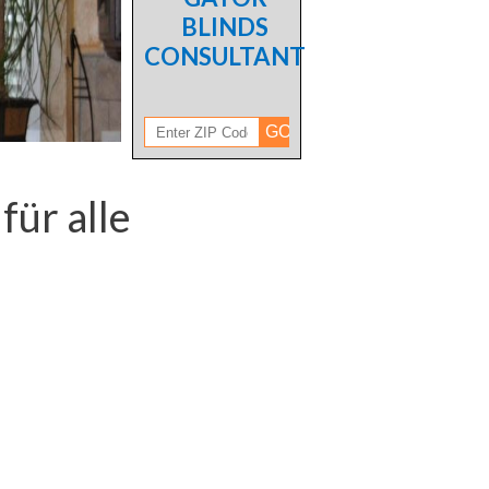
BLINDS
CONSULTANT
für alle