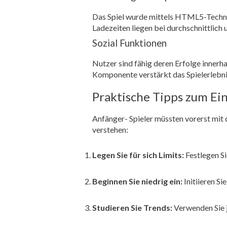
Das Spiel wurde mittels HTML5-Technol
Ladezeiten liegen bei durchschnittlich 
Sozial Funktionen
Nutzer sind fähig deren Erfolge innerh
Komponente verstärkt das Spielerlebn
Praktische Tipps zum Ei
Anfänger- Spieler müssten vorerst mit
verstehen:
Legen Sie für sich Limits:
Festlegen S
Beginnen Sie niedrig ein:
Initiieren S
Studieren Sie Trends:
Verwenden Sie j