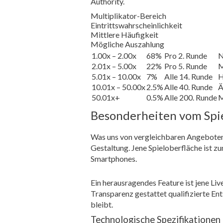
Authority.
Multiplikator-Bereich
Eintrittswahrscheinlichkeit
Mittlere Häufigkeit
Mögliche Auszahlung
1.00x – 2.00x
68%
Pro 2. Runde
N
2.01x – 5.00x
22%
Pro 5. Runde
M
5.01x – 10.00x
7%
Alle 14. Runde
H
10.01x – 50.00x
2.5%
Alle 40. Runde
Ä
50.01x+
0.5%
Alle 200. Runde
M
Besonderheiten vom Spi
Was uns von vergleichbaren Angeboten 
Gestaltung. Jene Spieloberfläche ist 
Smartphones.
Ein herausragendes Feature ist jene L
Transparenz gestattet qualifizierte En
bleibt.
Technologische Spezifikationen