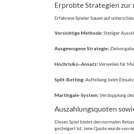
Erprobte Strategien zu
Erfahrene Spieler bauen auf unterschie
Vorsichtige Methode:
Stetiger Aussti
Ausgewogene Strategie:
Zielvorgabe
Hochrisiko–Ansatz:
Verweilen für Mu
Split-Betting:
Aufteilung beim Einsatz
Martingale-System:
Verdopplung des 
Auszahlungsquoten sow
Dieses Spiel bietet den normalen Retu
gesteigert ist. Jene Quote wurde von n