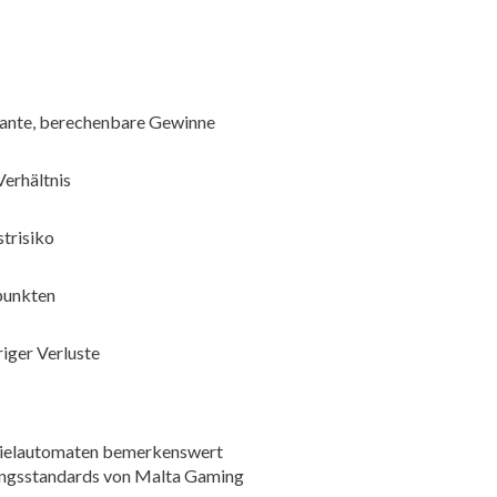
stante, berechenbare Gewinne
erhältnis
trisiko
spunkten
iger Verluste
 Spielautomaten bemerkenswert
erungsstandards von Malta Gaming