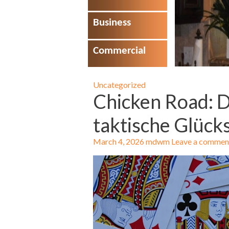
Business
Commercial
Uncategorized
Chicken Road: Da
taktische Glück
March 4, 2026
mdwm
Leave a commen