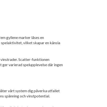
em gyllene marker låses en
pelaktivitet, vilket skapar en känsla
 vinstrader. Scatter-funktionen
t ger varierad spelupplevelse där ingen
låter vårt system dig påverka utfallet
ns spänning och vinstpotential.