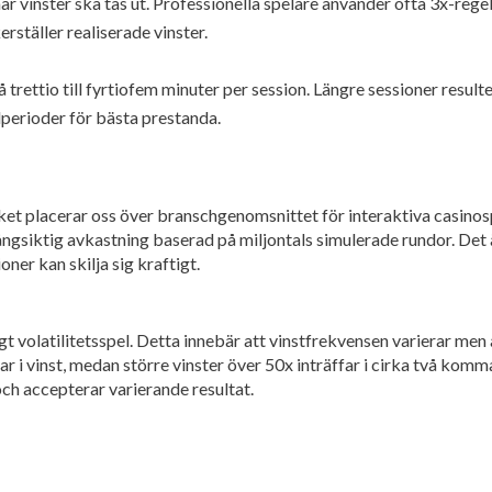
när vinster ska tas ut. Professionella spelare använder ofta 3x-regel
erställer realiserade vinster.
 trettio till fyrtiofem minuter per session. Längre sessioner resultera
erioder för bästa prestanda.
ket placerar oss över branschgenomsnittet för interaktiva casinospe
ångsiktig avkastning baserad på miljontals simulerade rundor. Det 
oner kan skilja sig kraftigt.
gt volatilitetsspel. Detta innebär att vinstfrekvensen varierar men
 i vinst, medan större vinster över 50x inträffar i cirka två komm
ch accepterar varierande resultat.