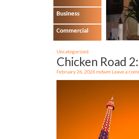
Business
Commercial
Uncategorized
Chicken Road 2: 
February 26, 2026
mdwm
Leave a com