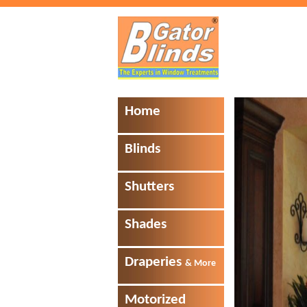
Home
Blinds
Shutters
Shades
Draperies
& More
Motorized