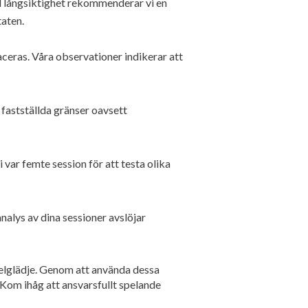
al långsiktighet rekommenderar vi en
taten.
aceras. Våra observationer indikerar att
d fastställda gränser oavsett
var femte session för att testa olika
nalys av dina sessioner avslöjar
pelglädje. Genom att använda dessa
Kom ihåg att ansvarsfullt spelande