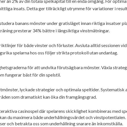
mer än 2% av din totala spelkapital till en enda omgång. För optim
tliga insats. Detta ger tillräckligt utrymme för variationer i resul
t studera banans mönster under gratisläget innan riktiga insatser pl
äning presterar 34% bättre i långsiktiga vinstmätningar.
iktlinjer för både vinster och förluster. Avsluta alltid sessionen vi
rika spelarna hos oss följer strikta protokoll utan undantag.
hetsgraderna för att undvika förutsägbara mönster. Växla strategi 
m fungerar bäst för din spelstil.
tmönster, lyckade strategier och optimala speltider. Systematisk a
mråden som dramatiskt kan öka din framgångsgrad.
nteraktiva casinospel där spelarens skicklighet kombineras med s
kan du maximera både underhållningsvärdet och vinstpotentialen. 
ränser och betrakta oss som underhållning snarare än inkomstkälla.