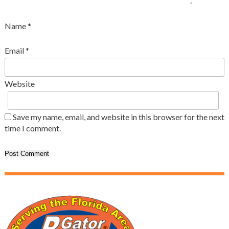
Name
*
Email
*
Website
Save my name, email, and website in this browser for the next
time I comment.