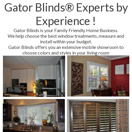
Gator Blinds® Experts by
Experience !
Gator Blinds is your Family Friendly Home Business.
We help choose the best window treatments, measure and
install within your budget.
Gator Blinds offers you an extensive mobile showroom to
choose colors and styles in your living room