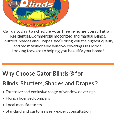
Call us today to schedule your free in-home consultation.
Residential, Commercial motorized and manual Blinds,
Shutters, Shades and Drapes. We’ll bring you the highest quality
and most fashionable window coverings in Florida.
Looking forward to helping you beautify your home !
Why Choose Gator Blinds ® for
Blinds, Shutters, Shades and Drapes ?
• Extensive and exclusive range of window coverings
• Florida licensed company
• Local manufacturers
• Standard and custom sizes – expert consultation