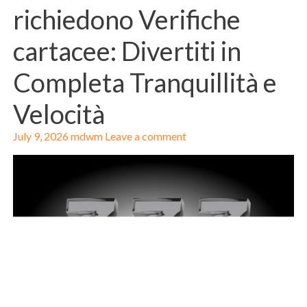
richiedono Verifiche
cartacee: Divertiti in
Completa Tranquillità e
Velocità
July 9, 2026
mdwm
Leave a comment