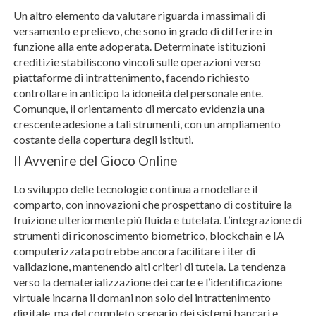
Un altro elemento da valutare riguarda i massimali di
versamento e prelievo, che sono in grado di differire in
funzione alla ente adoperata. Determinate istituzioni
creditizie stabiliscono vincoli sulle operazioni verso
piattaforme di intrattenimento, facendo richiesto
controllare in anticipo la idoneità del personale ente.
Comunque, il orientamento di mercato evidenzia una
crescente adesione a tali strumenti, con un ampliamento
costante della copertura degli istituti.
Il Avvenire del Gioco Online
Lo sviluppo delle tecnologie continua a modellare il
comparto, con innovazioni che prospettano di costituire la
fruizione ulteriormente più fluida e tutelata. L’integrazione di
strumenti di riconoscimento biometrico, blockchain e IA
computerizzata potrebbe ancora facilitare i iter di
validazione, mantenendo alti criteri di tutela. La tendenza
verso la dematerializzazione dei carte e l’identificazione
virtuale incarna il domani non solo del intrattenimento
digitale, ma del completo scenario dei sistemi bancari e