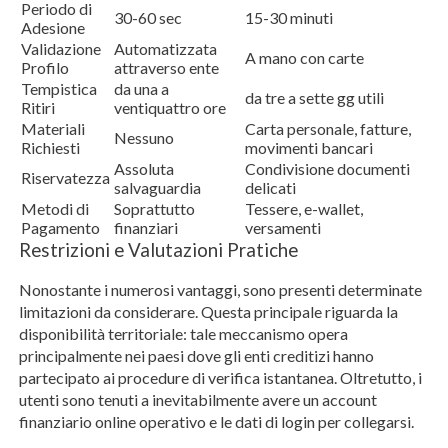
Periodo di
30-60 sec
15-30 minuti
Adesione
Validazione
Automatizzata
A mano con carte
Profilo
attraverso ente
Tempistica
da una a
da tre a sette gg utili
Ritiri
ventiquattro ore
Materiali
Carta personale, fatture,
Nessuno
Richiesti
movimenti bancari
Assoluta
Condivisione documenti
Riservatezza
salvaguardia
delicati
Metodi di
Soprattutto
Tessere, e-wallet,
Pagamento
finanziari
versamenti
Restrizioni e Valutazioni Pratiche
Nonostante i numerosi vantaggi, sono presenti determinate
limitazioni da considerare. Questa principale riguarda la
disponibilità territoriale: tale meccanismo opera
principalmente nei paesi dove gli enti creditizi hanno
partecipato ai procedure di verifica istantanea. Oltretutto, i
utenti sono tenuti a inevitabilmente avere un account
finanziario online operativo e le dati di login per collegarsi.