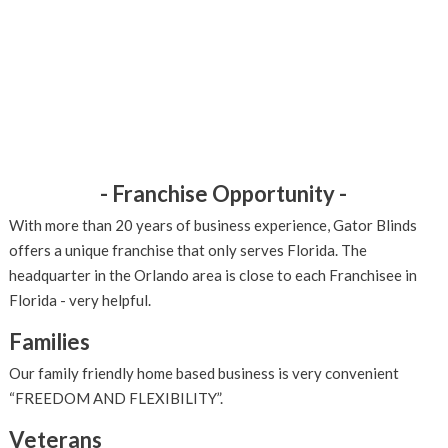
- Franchise Opportunity -
With more than 20 years of business experience, Gator Blinds
offers a unique franchise that only serves Florida. The
headquarter in the Orlando area is close to each Franchisee in
Florida - very helpful.
Families
Our family friendly home based business is very convenient
“FREEDOM AND FLEXIBILITY”.
Veterans