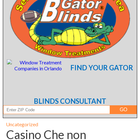
FIND YOUR GATOR
BLINDS CONSULTANT
Uncategorized
Casino Che non