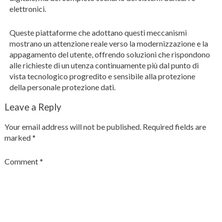
elettronici.
Queste piattaforme che adottano questi meccanismi
mostrano un attenzione reale verso la modernizzazione e la
appagamento del utente, offrendo soluzioni che rispondono
alle richieste di un utenza continuamente più dal punto di
vista tecnologico progredito e sensibile alla protezione
della personale protezione dati.
Leave a Reply
Your email address will not be published.
Required fields are
marked
*
Comment
*