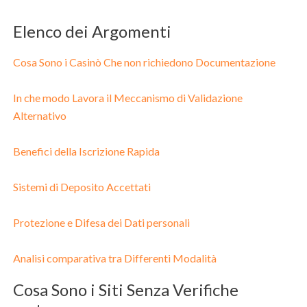
Elenco dei Argomenti
Cosa Sono i Casinò Che non richiedono Documentazione
In che modo Lavora il Meccanismo di Validazione
Alternativo
Benefici della Iscrizione Rapida
Sistemi di Deposito Accettati
Protezione e Difesa dei Dati personali
Analisi comparativa tra Differenti Modalità
Cosa Sono i Siti Senza Verifiche