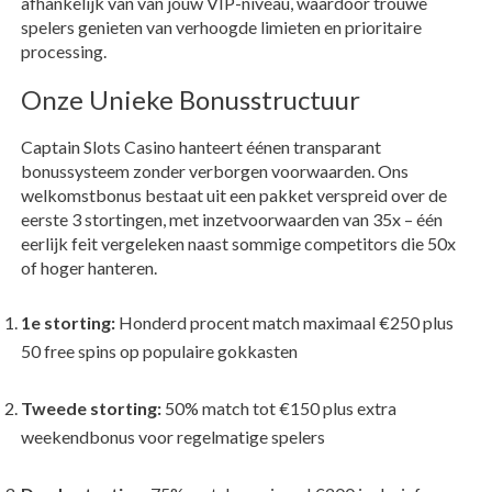
afhankelijk van van jouw VIP-niveau, waardoor trouwe
spelers genieten van verhoogde limieten en prioritaire
processing.
Onze Unieke Bonusstructuur
Captain Slots Casino hanteert éénen transparant
bonussysteem zonder verborgen voorwaarden. Ons
welkomstbonus bestaat uit een pakket verspreid over de
eerste 3 stortingen, met inzetvoorwaarden van 35x – één
eerlijk feit vergeleken naast sommige competitors die 50x
of hoger hanteren.
1e storting:
Honderd procent match maximaal €250 plus
50 free spins op populaire gokkasten
Tweede storting:
50% match tot €150 plus extra
weekendbonus voor regelmatige spelers