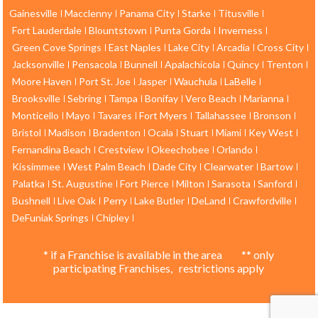
Gainesville
Macclenny
Panama City
Starke
Titusville
Fort Lauderdale
Blountstown
Punta Gorda
Inverness
Green Cove Springs
East Naples
Lake City
Arcadia
Cross City
Jacksonville
Pensacola
Bunnell
Apalachicola
Quincy
Trenton
Moore Haven
Port St. Joe
Jasper
Wauchula
LaBelle
Brooksville
Sebring
Tampa
Bonifay
Vero Beach
Marianna
Monticello
Mayo
Tavares
Fort Myers
Tallahassee
Bronson
Bristol
Madison
Bradenton
Ocala
Stuart
Miami
Key West
Fernandina Beach
Crestview
Okeechobee
Orlando
Kissimmee
West Palm Beach
Dade City
Clearwater
Bartow
Palatka
St. Augustine
Fort Pierce
Milton
Sarasota
Sanford
Bushnell
Live Oak
Perry
Lake Butler
DeLand
Crawfordville
DeFuniak Springs
Chipley
* if a Franchise is available in the area ** only
participating Franchises, restrictions apply