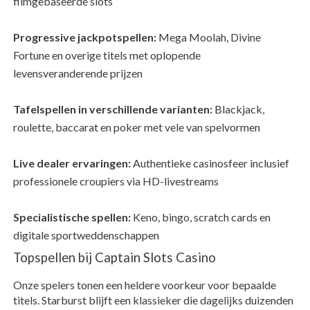
filmgebaseerde slots
Progressive jackpotspellen:
Mega Moolah, Divine
Fortune en overige titels met oplopende
levensveranderende prijzen
Tafelspellen in verschillende varianten:
Blackjack,
roulette, baccarat en poker met vele van spelvormen
Live dealer ervaringen:
Authentieke casinosfeer inclusief
professionele croupiers via HD-livestreams
Specialistische spellen:
Keno, bingo, scratch cards en
digitale sportweddenschappen
Topspellen bij Captain Slots Casino
Onze spelers tonen een heldere voorkeur voor bepaalde
titels. Starburst blijft een klassieker die dagelijks duizenden