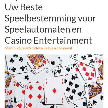
Uw Beste
Speelbestemming voor
Speelautomaten en
Casino Entertainment
March 26, 2026
mdwm
Leave a comment