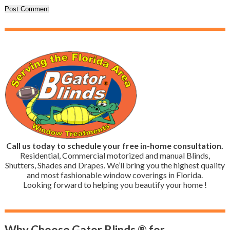
Call us today to schedule your free in-home consultation.
Residential, Commercial motorized and manual Blinds,
Shutters, Shades and Drapes. We’ll bring you the highest quality
and most fashionable window coverings in Florida.
Looking forward to helping you beautify your home !
Why Choose Gator Blinds ® for