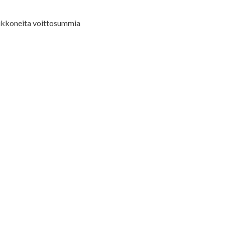
 rikkoneita voittosummia