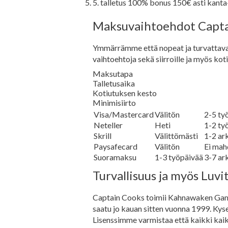
5. talletus 100% bonus 150€ asti kant
Maksuvaihtoehdot Captai
Ymmärrämme että nopeat ja turvattava
vaihtoehtoja sekä siirroille ja myös koti
Maksutapa
Talletusaika
Kotiutuksen kesto
Minimisiirto
Visa/Mastercard
Välitön
2-5 ty
Neteller
Heti
1-2 ty
Skrill
Välittömästi
1-2 ar
Paysafecard
Välitön
Ei mah
Suoramaksu
1-3 työpäivää
3-7 ar
Turvallisuus ja myös Luvi
Captain Cooks toimii Kahnawaken Gamin
saatu jo kauan sitten vuonna 1999. Kys
Lisenssimme varmistaa että kaikki kaik