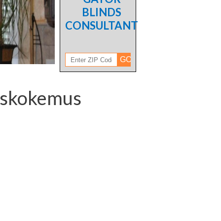
BLINDS
CONSULTANT
miskokemus