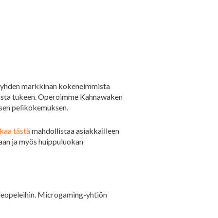
tä yhden markkinan kokeneimmista
onnasta tukeen. Operoimme Kahnawaken
isen pelikokemuksen.
kkaa tästä
mahdollistaa asiakkailleen
taan ja myös huippuluokan
videopeleihin. Microgaming-yhtiön