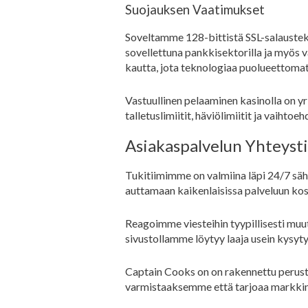
Suojauksen Vaatimukset
Soveltamme 128-bittistä SSL-salaustekn
sovellettuna pankkisektorilla ja myös v
kautta, jota teknologiaa puolueettomat 
Vastuullinen pelaaminen kasinolla on yr
talletuslimiitit, häviölimiitit ja vaihtoe
Asiakaspalvelun Yhteyst
Tukitiimimme on valmiina läpi 24/7 säh
auttamaan kaikenlaisissa palveluun kosk
Reagoimme viesteihin tyypillisesti muut
sivustollamme löytyy laaja usein kysyty
Captain Cooks on on rakennettu perust
varmistaaksemme että tarjoaa markkin