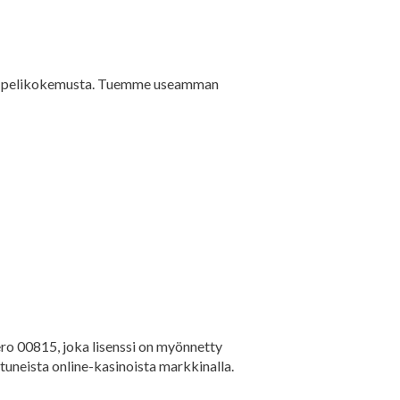
sta pelikokemusta. Tuemme useamman
o 00815, joka lisenssi on myönnetty
uneista online-kasinoista markkinalla.