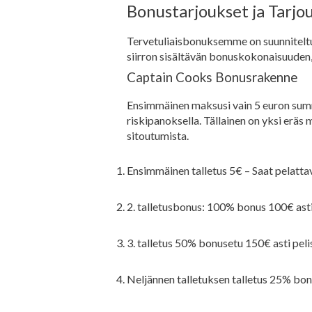
Bonustarjoukset ja Tarjo
Tervetuliaisbonuksemme on suunniteltu s
siirron sisältävän bonuskokonaisuuden, 
Captain Cooks Bonusrakenne
Ensimmäinen maksusi vain 5 euron summ
riskipanoksella. Tällainen on yksi eräs
sitoutumista.
Ensimmäinen talletus 5€ – Saat pelatta
2. talletusbonus: 100% bonus 100€ asti l
3. talletus 50% bonusetu 150€ asti pel
Neljännen talletuksen talletus 25% bon