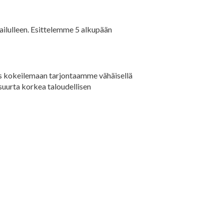
ailulleen. Esittelemme 5 alkupään
us kokeilemaan tarjontaamme vähäisellä
suurta korkea taloudellisen