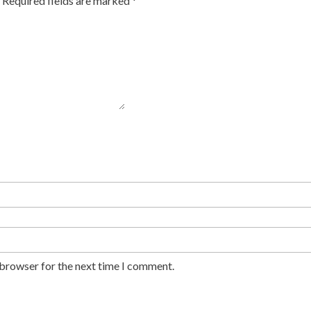
Required fields are marked
*
 browser for the next time I comment.