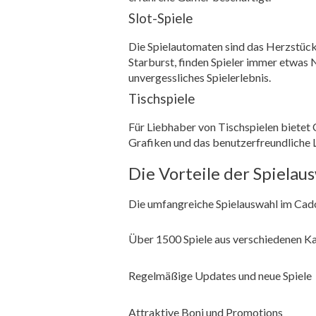
Slot-Spiele
Die Spielautomaten sind das Herzstüc
Starburst, finden Spieler immer etwas 
unvergessliches Spielerlebnis.
Tischspiele
Für Liebhaber von Tischspielen bietet C
Grafiken und das benutzerfreundliche L
Die Vorteile der Spielau
Die umfangreiche Spielauswahl im Cadoo
Über 1500 Spiele aus verschiedenen K
Regelmäßige Updates und neue Spiele
Attraktive Boni und Promotions