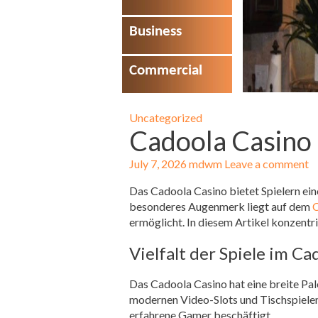
Business
Commercial
Uncategorized
Cadoola Casino –
July 7, 2026
mdwm
Leave a comment
Das Cadoola Casino bietet Spielern eine
besonderes Augenmerk liegt auf dem
C
ermöglicht. In diesem Artikel konzentri
Vielfalt der Spiele im Ca
Das Cadoola Casino hat eine breite Pal
modernen Video-Slots und Tischspielen is
erfahrene Gamer beschäftigt.