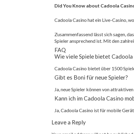
Did You Know about Cadoola Casin
Cadoola Casino hat ein Live-Casino, wo 
Zusammenfassend lässt sich sagen, dass
Spieler ansprechend ist. Mit den zahlre
FAQ
Wie viele Spiele bietet Cadoola
Cadoola Casino bietet über 1500 Spiel
Gibt es Boni für neue Spieler?
Ja, neue Spieler können von attraktive
Kann ich im Cadoola Casino mobi
Ja, Cadoola Casino ist für mobile Gerät
Leave a Reply