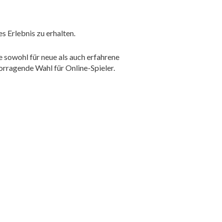
s Erlebnis zu erhalten.
 sowohl für neue als auch erfahrene
vorragende Wahl für Online-Spieler.