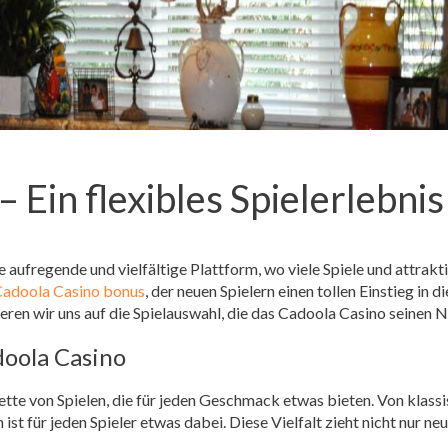
 Ein flexibles Spielerlebnis
 aufregende und vielfältige Plattform, wo viele Spiele und attrakt
adoola Casino bonus
, der neuen Spielern einen tollen Einstieg in
eren wir uns auf die Spielauswahl, die das Cadoola Casino seinen N
doola Casino
ette von Spielen, die für jeden Geschmack etwas bieten. Von klass
t für jeden Spieler etwas dabei. Diese Vielfalt zieht nicht nur neu