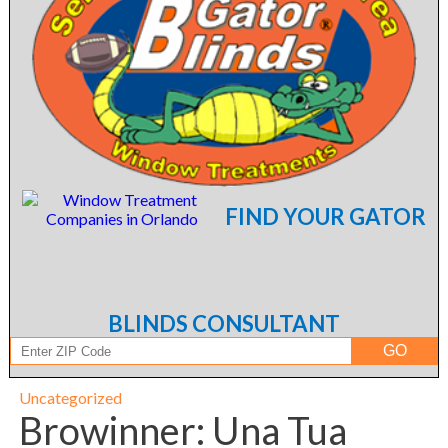
FIND YOUR GATOR
BLINDS CONSULTANT
Uncategorized
Browinner: Una Tua