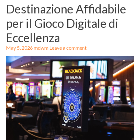
Destinazione Affidabile
per il Gioco Digitale di
Eccellenza
May 5, 2026
mdwm
Leave a comment