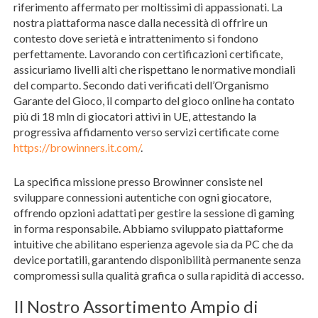
riferimento affermato per moltissimi di appassionati. La
nostra piattaforma nasce dalla necessità di offrire un
contesto dove serietà e intrattenimento si fondono
perfettamente. Lavorando con certificazioni certificate,
assicuriamo livelli alti che rispettano le normative mondiali
del comparto. Secondo dati verificati dell’Organismo
Garante del Gioco, il comparto del gioco online ha contato
più di 18 mln di giocatori attivi in UE, attestando la
progressiva affidamento verso servizi certificate come
https://browinners.it.com/
.
La specifica missione presso Browinner consiste nel
sviluppare connessioni autentiche con ogni giocatore,
offrendo opzioni adattati per gestire la sessione di gaming
in forma responsabile. Abbiamo sviluppato piattaforme
intuitive che abilitano esperienza agevole sia da PC che da
device portatili, garantendo disponibilità permanente senza
compromessi sulla qualità grafica o sulla rapidità di accesso.
Il Nostro Assortimento Ampio di