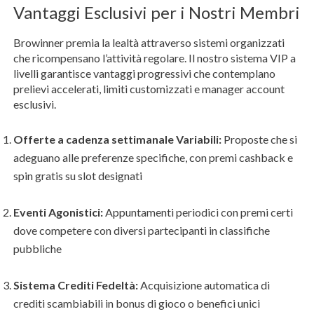
Vantaggi Esclusivi per i Nostri Membri
Browinner premia la lealtà attraverso sistemi organizzati
che ricompensano l’attività regolare. Il nostro sistema VIP a
livelli garantisce vantaggi progressivi che contemplano
prelievi accelerati, limiti customizzati e manager account
esclusivi.
Offerte a cadenza settimanale Variabili:
Proposte che si
adeguano alle preferenze specifiche, con premi cashback e
spin gratis su slot designati
Eventi Agonistici:
Appuntamenti periodici con premi certi
dove competere con diversi partecipanti in classifiche
pubbliche
Sistema Crediti Fedeltà:
Acquisizione automatica di
crediti scambiabili in bonus di gioco o benefici unici