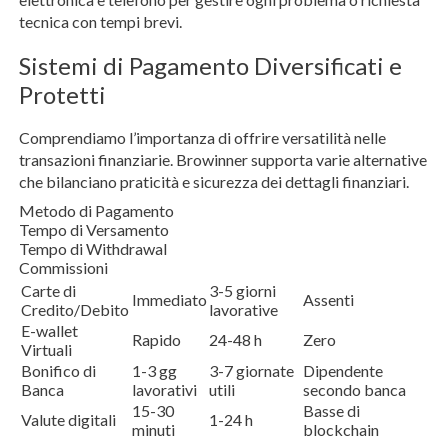
tecnica con tempi brevi.
Sistemi di Pagamento Diversificati e
Protetti
Comprendiamo l’importanza di offrire versatilità nelle
transazioni finanziarie. Browinner supporta varie alternative
che bilanciano praticità e sicurezza dei dettagli finanziari.
Metodo di Pagamento
Tempo di Versamento
Tempo di Withdrawal
Commissioni
Carte di
3-5 giorni
Immediato
Assenti
Credito/Debito
lavorative
E-wallet
Rapido
24-48 h
Zero
Virtuali
Bonifico di
1-3 gg
3-7 giornate
Dipendente
Banca
lavorativi
utili
secondo banca
15-30
Basse di
Valute digitali
1-24 h
minuti
blockchain