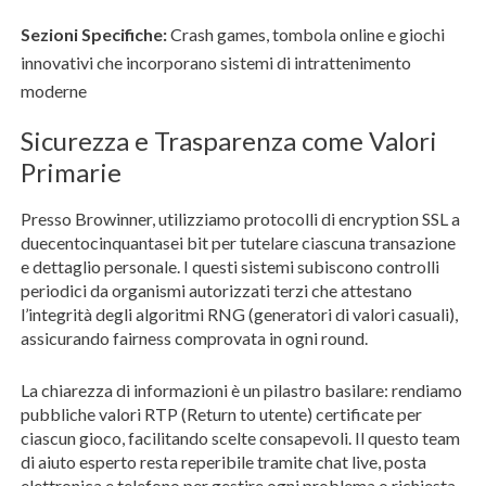
Sezioni Specifiche:
Crash games, tombola online e giochi
innovativi che incorporano sistemi di intrattenimento
moderne
Sicurezza e Trasparenza come Valori
Primarie
Presso Browinner, utilizziamo protocolli di encryption SSL a
duecentocinquantasei bit per tutelare ciascuna transazione
e dettaglio personale. I questi sistemi subiscono controlli
periodici da organismi autorizzati terzi che attestano
l’integrità degli algoritmi RNG (generatori di valori casuali),
assicurando fairness comprovata in ogni round.
La chiarezza di informazioni è un pilastro basilare: rendiamo
pubbliche valori RTP (Return to utente) certificate per
ciascun gioco, facilitando scelte consapevoli. Il questo team
di aiuto esperto resta reperibile tramite chat live, posta
elettronica e telefono per gestire ogni problema o richiesta