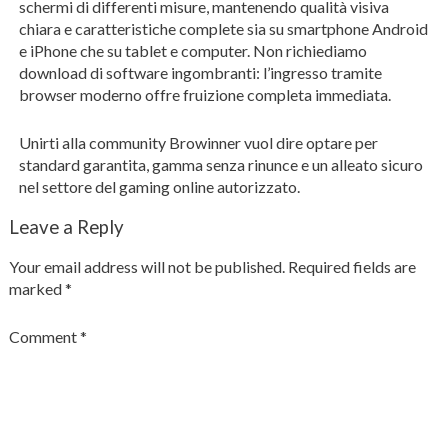
schermi di differenti misure, mantenendo qualità visiva
chiara e caratteristiche complete sia su smartphone Android
e iPhone che su tablet e computer. Non richiediamo
download di software ingombranti: l’ingresso tramite
browser moderno offre fruizione completa immediata.
Unirti alla community Browinner vuol dire optare per
standard garantita, gamma senza rinunce e un alleato sicuro
nel settore del gaming online autorizzato.
Leave a Reply
Your email address will not be published.
Required fields are
marked
*
Comment
*