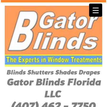
Blinds Shutters Shades Drapes
Gator Blinds Florida
LLC
(407) 462 - 7750