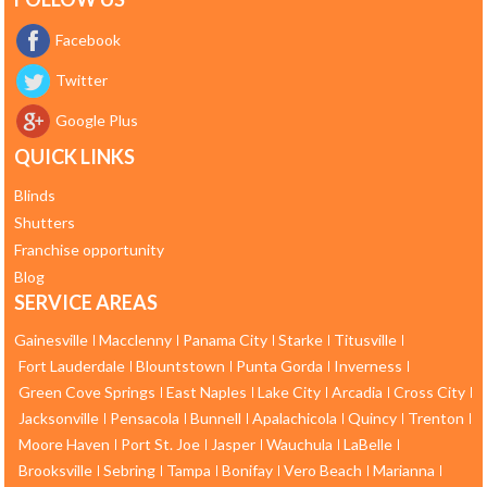
Facebook
Twitter
Google Plus
QUICK LINKS
Blinds
Shutters
Franchise opportunity
Blog
SERVICE AREAS
Gainesville
Macclenny
Panama City
Starke
Titusville
Fort Lauderdale
Blountstown
Punta Gorda
Inverness
Green Cove Springs
East Naples
Lake City
Arcadia
Cross City
Jacksonville
Pensacola
Bunnell
Apalachicola
Quincy
Trenton
Moore Haven
Port St. Joe
Jasper
Wauchula
LaBelle
Brooksville
Sebring
Tampa
Bonifay
Vero Beach
Marianna