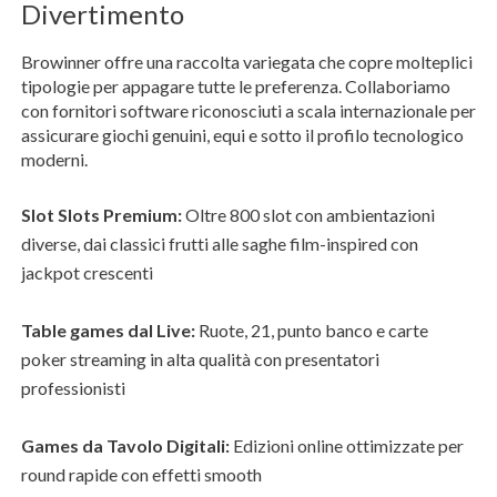
Divertimento
Browinner offre una raccolta variegata che copre molteplici
tipologie per appagare tutte le preferenza. Collaboriamo
con fornitori software riconosciuti a scala internazionale per
assicurare giochi genuini, equi e sotto il profilo tecnologico
moderni.
Slot Slots Premium:
Oltre 800 slot con ambientazioni
diverse, dai classici frutti alle saghe film-inspired con
jackpot crescenti
Table games dal Live:
Ruote, 21, punto banco e carte
poker streaming in alta qualità con presentatori
professionisti
Games da Tavolo Digitali:
Edizioni online ottimizzate per
round rapide con effetti smooth