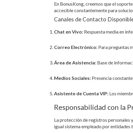
En BonusKong, creemos que el soporte a
accesible constantemente para solucio
Canales de Contacto Disponibl
Chat en Vivo:
Respuesta media en infe
Correo Electrónico:
Para preguntas má
Área de Asistencia:
Base de informaci
Medios Sociales:
Presencia constante
Asistente de Cuenta VIP:
Los miembros
Responsabilidad con la P
La protección de registros personales y
igual sistema empleado por entidades ba