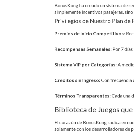
BonusKong ha creado un sistema de reco
simplemente incentivos pasajeras, sino
Privilegios de Nuestro Plan de 
Premios de Inicio Competitivos:
Reci
Recompensas Semanales:
Por 7 días
Sistema VIP por Categorías:
A medida
Créditos sin Ingreso:
Con frecuencia d
Términos Transparentes:
Cada una de
Biblioteca de Juegos qu
El corazón de BonusKong radica en nue
solamente con los desarrolladores de p