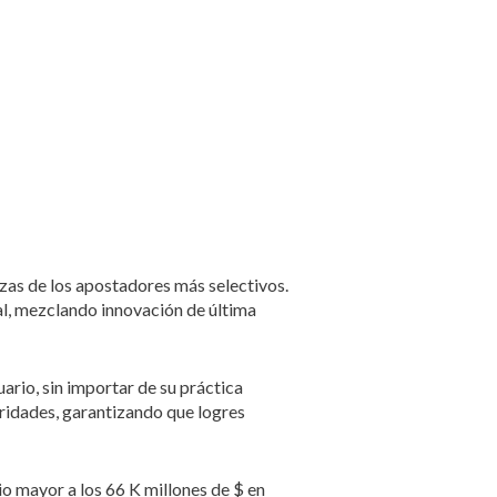
zas de los apostadores más selectivos.
al, mezclando innovación de última
rio, sin importar de su práctica
ioridades, garantizando que logres
o mayor a los 66 K millones de $ en