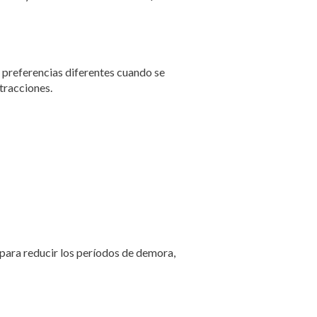
e preferencias diferentes cuando se
tracciones.
para reducir los períodos de demora,