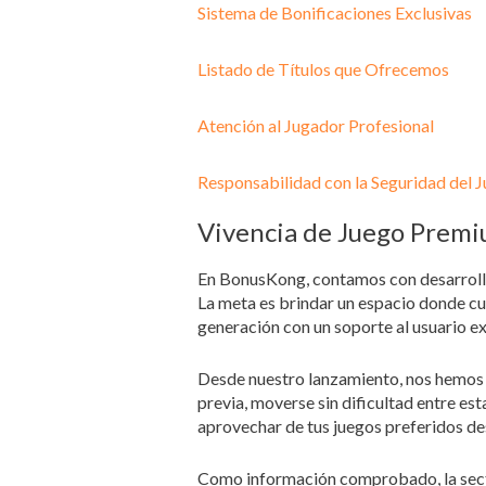
Sistema de Bonificaciones Exclusivas
Listado de Títulos que Ofrecemos
Atención al Jugador Profesional
Responsabilidad con la Seguridad del 
Vivencia de Juego Premi
En BonusKong, contamos con desarrollad
La meta es brindar un espacio donde cu
generación con un soporte al usuario e
Desde nuestro lanzamiento, nos hemos d
previa, moverse sin dificultad entre est
aprovechar de tus juegos preferidos d
Como información comprobado, la sector