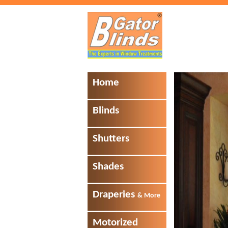
Home
Blinds
Shutters
Shades
Draperies
& More
Motorized