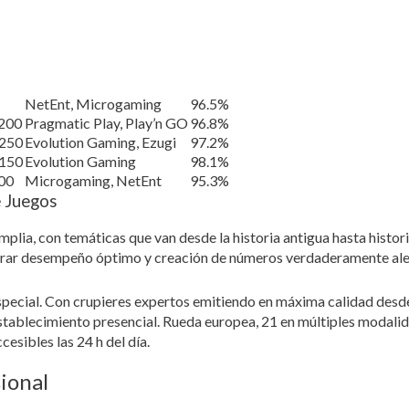
NetEnt, Microgaming
96.5%
200
Pragmatic Play, Play’n GO
96.8%
 250
Evolution Gaming, Ezugi
97.2%
 150
Evolution Gaming
98.1%
00
Microgaming, NetEnt
95.3%
e Juegos
plia, con temáticas que van desde la historia antigua hasta histori
urar desempeño óptimo y creación de números verdaderamente ale
pecial. Con crupieres expertos emitiendo en máxima calidad desde
stablecimiento presencial. Rueda europea, 21 en múltiples modali
esibles las 24 h del día.
sional