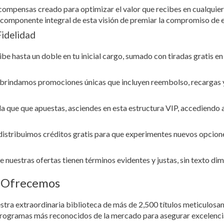
mpensas creado para optimizar el valor que recibes en cualquier v
 componente integral de esta visión de premiar la compromiso de 
Fidelidad
be hasta un doble en tu inicial cargo, sumado con tiradas gratis e
 brindamos promociones únicas que incluyen reembolso, recargas 
 que que apuestas, asciendes en esta estructura VIP, accediendo
istribuimos créditos gratis para que experimentes nuevos opcione
 nuestras ofertas tienen términos evidentes y justas, sin texto di
e Ofrecemos
stra extraordinaria biblioteca de más de 2,500 títulos meticulo
rogramas más reconocidos de la mercado para asegurar excelencia,