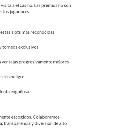
isita a el casino. Las premios no son
estos jugadores.
n estas slots más reconocidas
y torneos exclusivos
 a ventajas progresivamente mejores
s sin peligro
minuta engañosa
samente escogidos. Colaboramos
 transparencia y diversión de alto