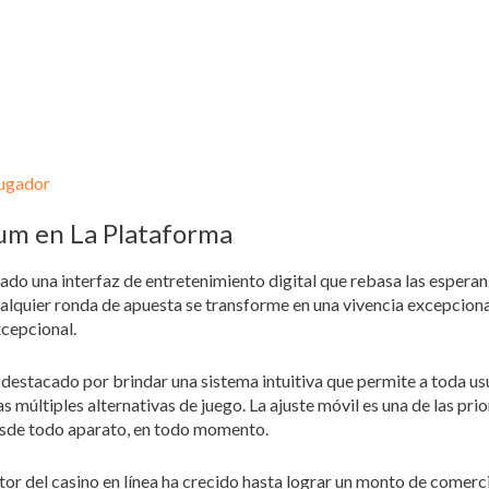
Jugador
um en La Plataforma
o una interfaz de entretenimiento digital que rebasa las esperan
alquier ronda de apuesta se transforme en una vivencia excepcion
xcepcional.
estacado por brindar una sistema intuitiva que permite a toda usua
as múltiples alternativas de juego. La ajuste móvil es una de las pr
esde todo aparato, en todo momento.
 del casino en línea ha crecido hasta lograr un monto de comerci