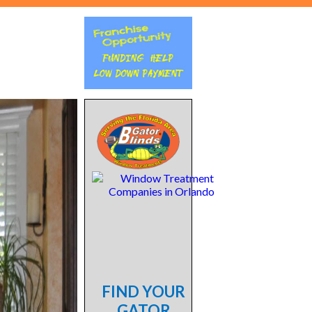
FIND YOUR
GATOR