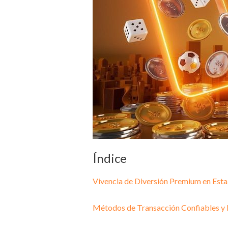
Índice
Vivencia de Diversión Premium en Est
Métodos de Transacción Confiables y