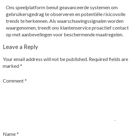
Ons speelplatform benut geavanceerde systemen om
gebruikersgedrag te observeren en potentiële risicovolle
trends te herkennen. Als waarschuwingssignalen worden
waargenomen, treedt ons klantenservice proactief contact
op met aanbevelingen voor beschermende maatregelen.
Leave a Reply
Your email address will not be published.
Required fields are
marked
*
Comment
*
Name
*