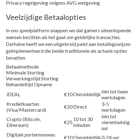
Privacy regelgeving volgens AVG wetgeving
Veelzijdige Betaalopties
In ons speelplatform snappen we dat gamers uiteenlopende
wensen bezitten als het gaat om geldelijke transacties.
Derhalve heeft we een uitgebreid palet aan betalingswijzen
geïmplementeerd die beide traditionele als actuele opties
bevatten.
Betaalmethode
Minimale Storting
Verwerkingstijd Storting
Behandeltijd Opname
één tot twee
iDEAL
€10
Onmiddellijk
werkdagen
Kredietkaarten
3-5
€20
Direct
(Visa/Mastercard)
werkdagen
één tot
Crypto (Bitcoin,
10 tot 30
€25
vierentwintig
Ethereum)
minuten
uur
Digitale portemonnees
€10
Onmiddellijk
0-24 uur