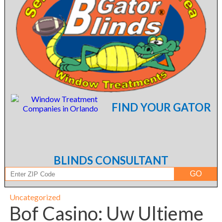
FIND YOUR GATOR
BLINDS CONSULTANT
Uncategorized
Bof Casino: Uw Ultieme