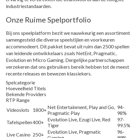
industriestandaarden.
Onze Ruime Spelportfolio
Bij ons speelplatform bezit we nauwkeurig een assortiment
samengesteld die diverse speelstijlen en voorkeuren
accommodeert. Dit pakket bevat uit ruim dan 2500 spellen
van leidende ontwikkelaars zoals NetEnt, Pragmatic,
Evolution en Micro Gaming. Dergelijke partnerschappen
verzekeren dat ons gebruikers bereik hebben tot de meest
recente releases en bewezen klassiekers.
Spelcategorie
Hoeveelheid Titels
Bekende Providers
RTP Range
Net Entertainment, Play and Go,
94-
Videoslots
1800+
Pragmatic Play
98%
Evolution Live, Ezugi Live, Red
97-
Tafelspellen
400+
Tiger
99.5%
Evolution Live, Pragmatic
96-
Live Casino
250+
Gaming
99%