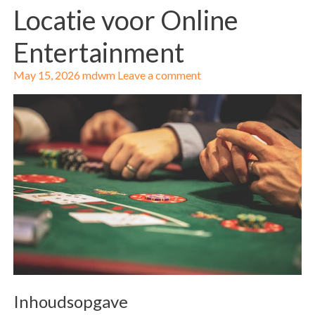
Locatie voor Online
Entertainment
May 15, 2026
mdwm
Leave a comment
Inhoudsopgave