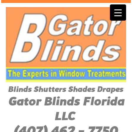
Blinds Shutters Shades Drapes
Gator Blinds Florida
LLC
(407) 462 - 7750