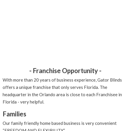
- Franchise Opportunity -
With more than 20 years of business experience, Gator Blinds
offers a unique franchise that only serves Florida. The
headquarter in the Orlando area is close to each Franchisee in
Florida - very helpful.
Families
Our family friendly home based business is very convenient
“FREEDOM AND FLEXIBILITY”.