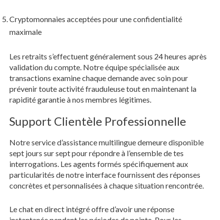
Cryptomonnaies acceptées pour une confidentialité
maximale
Les retraits s’effectuent généralement sous 24 heures après
validation du compte. Notre équipe spécialisée aux
transactions examine chaque demande avec soin pour
prévenir toute activité frauduleuse tout en maintenant la
rapidité garantie à nos membres légitimes.
Support Clientèle Professionnelle
Notre service d’assistance multilingue demeure disponible
sept jours sur sept pour répondre à l’ensemble de tes
interrogations. Les agents formés spécifiquement aux
particularités de notre interface fournissent des réponses
concrètes et personnalisées à chaque situation rencontrée.
Le chat en direct intégré offre d’avoir une réponse
instantanée pendant les périodes de pointe. Pour les