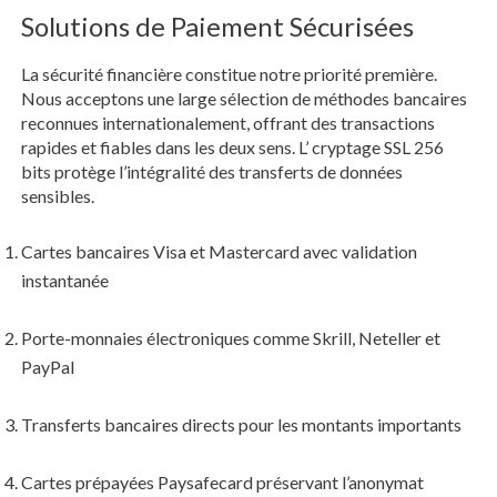
Solutions de Paiement Sécurisées
La sécurité financière constitue notre priorité première.
Nous acceptons une large sélection de méthodes bancaires
reconnues internationalement, offrant des transactions
rapides et fiables dans les deux sens. L’ cryptage SSL 256
bits protège l’intégralité des transferts de données
sensibles.
Cartes bancaires Visa et Mastercard avec validation
instantanée
Porte-monnaies électroniques comme Skrill, Neteller et
PayPal
Transferts bancaires directs pour les montants importants
Cartes prépayées Paysafecard préservant l’anonymat