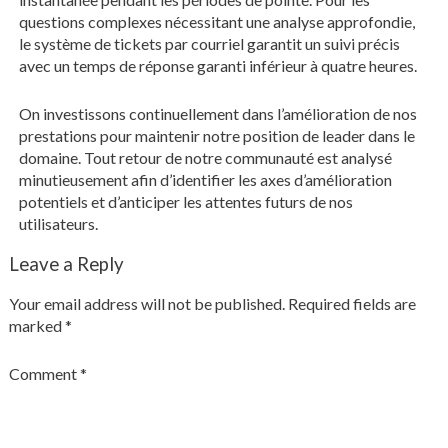
questions complexes nécessitant une analyse approfondie,
le système de tickets par courriel garantit un suivi précis
avec un temps de réponse garanti inférieur à quatre heures.
On investissons continuellement dans l’amélioration de nos
prestations pour maintenir notre position de leader dans le
domaine. Tout retour de notre communauté est analysé
minutieusement afin d’identifier les axes d’amélioration
potentiels et d’anticiper les attentes futurs de nos
utilisateurs.
Leave a Reply
Your email address will not be published.
Required fields are
marked
*
Comment
*