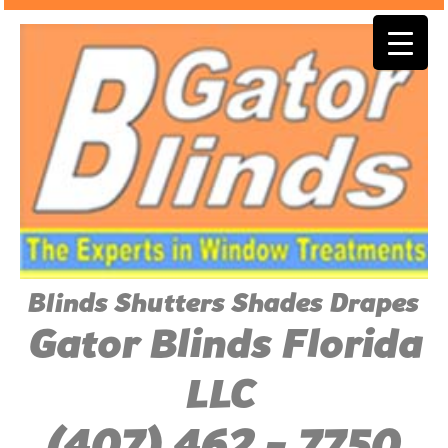
Blinds Shutters Shades Drapes
Gator Blinds Florida
LLC
(407) 462 - 7750