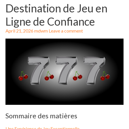
Destination de Jeu en
Ligne de Confiance
April 21, 2026
mdwm
Leave a comment
Sommaire des matières
Une Expérience de Jeu Exceptionnelle