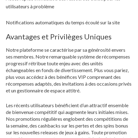
utilisateurs à problème
Notifications automatiques du temps écoulé sur la site
Avantages et Privilèges Uniques
Notre plateforme se caractérise par sa générosité envers
ses membres. Notre remarquable système de récompenses
progressif rétribue toute enjeu avec des unités
échangeables en fonds de divertissement. Plus vous pariez,
plus vous accédez à des bénéfices VIP comprenant des
récompenses adaptés, des invitations à des occasions privés
et un gestionnaire de espace attitré.
Les récents utilisateurs bénéficient d’un attractif ensemble
de bienvenue compétitif qui augmente leurs initiales mises.
Nos promotions régulières englobent des compétitions de
la semaine, des cashbacks sur les pertes et des spins bonus
sur les nouvelles releases de jeux à gains. Toute promotion