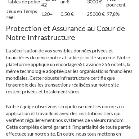
Tables de poker
un €
3000 €
42
pourcent
Jeux en Temps
120+
0.50 €
25000 €
97,8%
réel
Protection et Assurance au Cœur de
Notre Infrastructure
La sécurisation de vos sensibles données privées et
financières demeure notre absolue priorité suprême. Notre
plateforme applique un encodage SSL avancé 256 octets, la
même technologie adoptée par les organisations financières
mondiales. Cette robuste infrastructure certifie que
l’ensemble des les transactions réalisées sur notre site
restent privées et totalement sûres.
Notre équipe observons scrupuleusement les normes en
application et travaillons avec des institutions tiers qui
vérifient régulièrement nos systèmes de valeurs random.
Cette complète clarté garantit l’impartialité de toute partie
effectuée sur notre site. En outre, nous tous mettons en