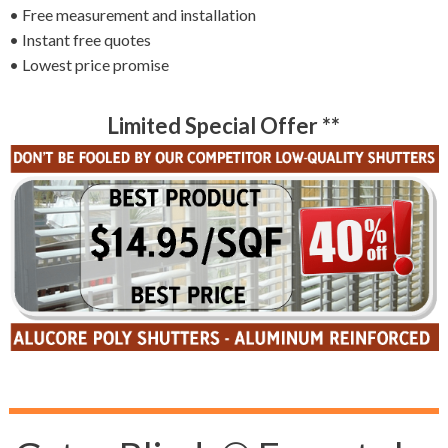
• Free measurement and installation
• Instant free quotes
• Lowest price promise
Limited Special Offer **