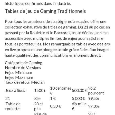
historiques confirmés dans l’industrie.
Tables de jeu de Gaming Traditionnels
Pour tous les amateurs de stratégie, notre casino offre une
collection exhaustive de titres de gaming. Du 21 au poker, en
passant par la Roulette et le Baccarat, toute déclinaison est
accessible avec multiples limites de enjeu pour satisfaire
tous les portefeuilles. Nos remarquables tables avec dealers
en live proposent une plongée totale grâce à des flux images
haute qualité et des communications en moment direct.
Catégorie de Gaming
Nombre de Versions
Enjeu Minimum
Enjeu Maximum
Taux de retour Médian
10 centimes
96,2
Jeux à Sous
1500+
500,00 €
€
pourcent
21
35+
1 €
5 000 €
99,5%
Table de
28 et
dix mille
0.50 €
97,3%
roulette
plus
€
Plus de
98,1