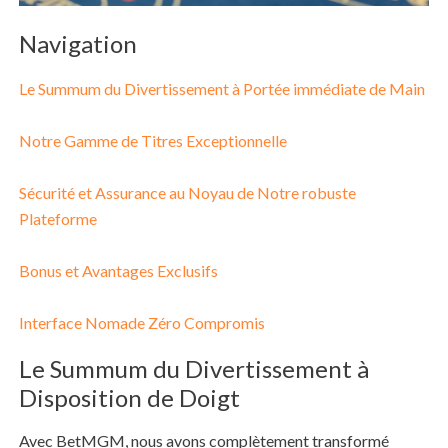
Navigation
Le Summum du Divertissement à Portée immédiate de Main
Notre Gamme de Titres Exceptionnelle
Sécurité et Assurance au Noyau de Notre robuste
Plateforme
Bonus et Avantages Exclusifs
Interface Nomade Zéro Compromis
Le Summum du Divertissement à
Disposition de Doigt
Avec BetMGM, nous avons complètement transformé