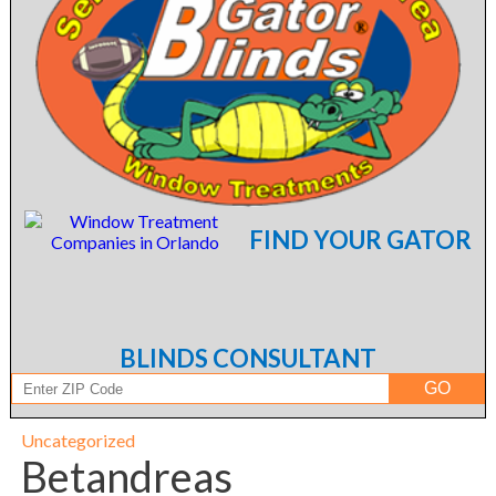
FIND YOUR GATOR
BLINDS CONSULTANT
Uncategorized
Betandreas