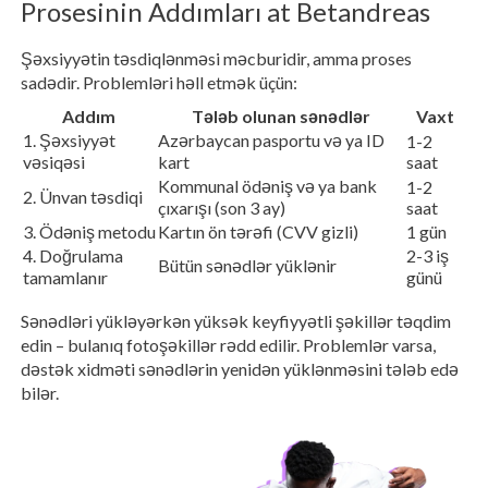
Prosesinin Addımları at Betandreas
Şəxsiyyətin təsdiqlənməsi məcburidir, amma proses
sadədir. Problemləri həll etmək üçün:
Addım
Tələb olunan sənədlər
Vaxt
1. Şəxsiyyət
Azərbaycan pasportu və ya ID
1-2
vəsiqəsi
kart
saat
Kommunal ödəniş və ya bank
1-2
2. Ünvan təsdiqi
çıxarışı (son 3 ay)
saat
3. Ödəniş metodu
Kartın ön tərəfi (CVV gizli)
1 gün
4. Doğrulama
2-3 iş
Bütün sənədlər yüklənir
tamamlanır
günü
Sənədləri yükləyərkən yüksək keyfiyyətli şəkillər təqdim
edin – bulanıq fotoşəkillər rədd edilir. Problemlər varsa,
dəstək xidməti sənədlərin yenidən yüklənməsini tələb edə
bilər.