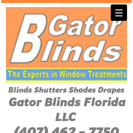
Blinds Shutters Shades Drapes
Gator Blinds Florida
LLC
(407) 462 - 7750