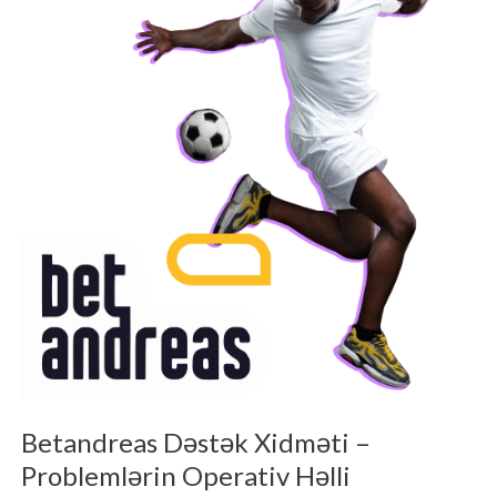
Betandreas Dəstək Xidməti –
Problemlərin Operativ Həlli