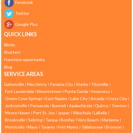
Facebook
Twitter
Google Plus
QUICK LINKS
Blinds
Shutters
Franchise opportunity
Blog
SERVICE AREAS
Gainesville
Macclenny
Panama City
Starke
Titusville
Fort Lauderdale
Blountstown
Punta Gorda
Inverness
Green Cove Springs
East Naples
Lake City
Arcadia
Cross City
Jacksonville
Pensacola
Bunnell
Apalachicola
Quincy
Trenton
Moore Haven
Port St. Joe
Jasper
Wauchula
LaBelle
Brooksville
Sebring
Tampa
Bonifay
Vero Beach
Marianna
Monticello
Mayo
Tavares
Fort Myers
Tallahassee
Bronson