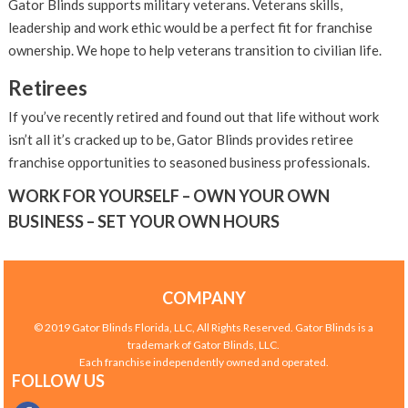
Gator Blinds supports military veterans. Veterans skills,
leadership and work ethic would be a perfect fit for franchise
ownership. We hope to help veterans transition to civilian life.
Retirees
If you’ve recently retired and found out that life without work
isn’t all it’s cracked up to be, Gator Blinds provides retiree
franchise opportunities to seasoned business professionals.
WORK FOR YOURSELF – OWN YOUR OWN
BUSINESS – SET YOUR OWN HOURS
COMPANY
© 2019 Gator Blinds Florida, LLC, All Rights Reserved. Gator Blinds is a
trademark of Gator Blinds, LLC.
Each franchise independently owned and operated.
FOLLOW US