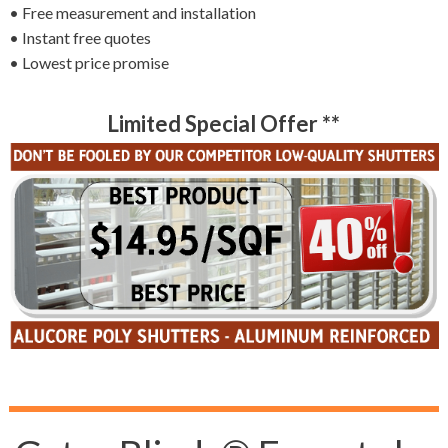
• Free measurement and installation
• Instant free quotes
• Lowest price promise
Limited Special Offer **