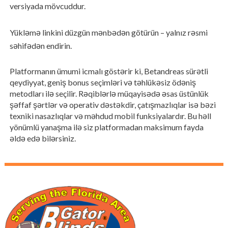
versiyada mövcuddur.
Yükləmə linkini düzgün mənbədən götürün – yalnız rəsmi
səhifədən endirin.
Platformanın ümumi icmalı göstərir ki, Betandreas sürətli
qeydiyyat, geniş bonus seçimləri və təhlükəsiz ödəniş
metodları ilə seçilir. Rəqiblərlə müqayisədə əsas üstünlük
şəffaf şərtlər və operativ dəstəkdir, çatışmazlıqlar isə bəzi
texniki nasazlıqlar və məhdud mobil funksiyalardır. Bu həll
yönümlü yanaşma ilə siz platformadan maksimum fayda
əldə edə bilərsiniz.