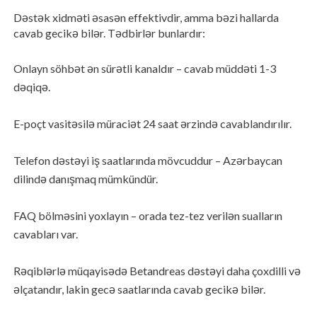
Dəstək xidməti əsasən effektivdir, amma bəzi hallarda
cavab gecikə bilər. Tədbirlər bunlardır:
Onlayn söhbət ən sürətli kanaldır – cavab müddəti 1-3
dəqiqə.
E-poçt vasitəsilə müraciət 24 saat ərzində cavablandırılır.
Telefon dəstəyi iş saatlarında mövcuddur – Azərbaycan
dilində danışmaq mümkündür.
FAQ bölməsini yoxlayın – orada tez-tez verilən sualların
cavabları var.
Rəqiblərlə müqayisədə Betandreas dəstəyi daha çoxdilli və
əlçatandır, lakin gecə saatlarında cavab gecikə bilər.