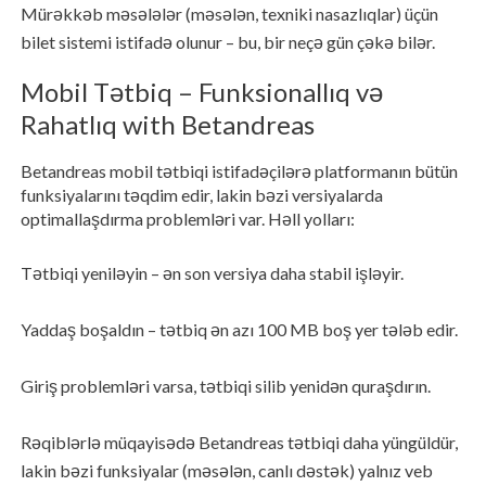
Mürəkkəb məsələlər (məsələn, texniki nasazlıqlar) üçün
bilet sistemi istifadə olunur – bu, bir neçə gün çəkə bilər.
Mobil Tətbiq – Funksionallıq və
Rahatlıq with Betandreas
Betandreas mobil tətbiqi istifadəçilərə platformanın bütün
funksiyalarını təqdim edir, lakin bəzi versiyalarda
optimallaşdırma problemləri var. Həll yolları:
Tətbiqi yeniləyin – ən son versiya daha stabil işləyir.
Yaddaş boşaldın – tətbiq ən azı 100 MB boş yer tələb edir.
Giriş problemləri varsa, tətbiqi silib yenidən quraşdırın.
Rəqiblərlə müqayisədə Betandreas tətbiqi daha yüngüldür,
lakin bəzi funksiyalar (məsələn, canlı dəstək) yalnız veb