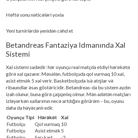
Həftə sonu nəticələri yoxla
Yeni turnirlərdə yenidən cəhd et
Betandreas Fantaziya Idmanında Xal
Sistemi
Xal sistemi sadədir: hər oyunçu real matçda etdiyi hərəkətə
görə xal qazanır. Məsələn, futbolçuda qol vurmaq 10 xal,
asist etmək 5 xal verir. Basketbolçuda isə atışlar və
ribaundlar əsas göstəricidir. Betandreas-da bu sistem aydın
izah olunur, buna görə çaşqınlıq olmur. Mən adətən matçları
izləyərkən xallarımın necə artdığını görürəm – bu, oyunu
daha da həyəcanlı edir.
Oyunçu Tipi
Hərəkət
Xal
Futbolçu
Qol vurmaq
10
Futbolçu
Asist etmək
5
Futbolçu
Sarı kart
-2