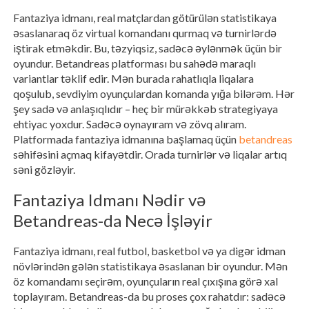
Fantaziya idmanı, real matçlardan götürülən statistikaya
əsaslanaraq öz virtual komandanı qurmaq və turnirlərdə
iştirak etməkdir. Bu, təzyiqsiz, sadəcə əylənmək üçün bir
oyundur. Betandreas platforması bu sahədə maraqlı
variantlar təklif edir. Mən burada rahatlıqla liqalara
qoşulub, sevdiyim oyunçulardan komanda yığa bilərəm. Hər
şey sadə və anlaşıqlıdır – heç bir mürəkkəb strategiyaya
ehtiyac yoxdur. Sadəcə oynayıram və zövq alıram.
Platformada fantaziya idmanına başlamaq üçün
betandreas
səhifəsini açmaq kifayətdir. Orada turnirlər və liqalar artıq
səni gözləyir.
Fantaziya Idmanı Nədir və
Betandreas-da Necə İşləyir
Fantaziya idmanı, real futbol, basketbol və ya digər idman
növlərindən gələn statistikaya əsaslanan bir oyundur. Mən
öz komandamı seçirəm, oyunçuların real çıxışına görə xal
toplayıram. Betandreas-da bu proses çox rahatdır: sadəcə