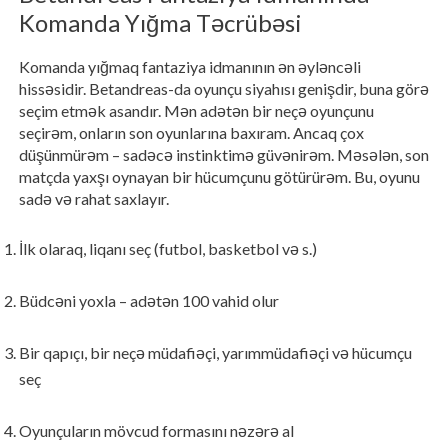
Komanda Yığma Təcrübəsi
Komanda yığmaq fantaziya idmanının ən əyləncəli
hissəsidir. Betandreas-da oyunçu siyahısı genişdir, buna görə
seçim etmək asandır. Mən adətən bir neçə oyunçunu
seçirəm, onların son oyunlarına baxıram. Ancaq çox
düşünmürəm – sadəcə instinktimə güvənirəm. Məsələn, son
matçda yaxşı oynayan bir hücumçunu götürürəm. Bu, oyunu
sadə və rahat saxlayır.
İlk olaraq, liqanı seç (futbol, basketbol və s.)
Büdcəni yoxla – adətən 100 vahid olur
Bir qapıçı, bir neçə müdafiəçi, yarımmüdafiəçi və hücumçu
seç
Oyunçuların mövcud formasını nəzərə al