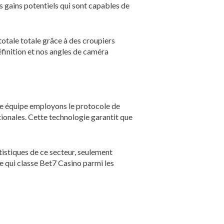
s gains potentiels qui sont capables de
totale totale grâce à des croupiers
éfinition et nos angles de caméra
re équipe employons le protocole de
ationales. Cette technologie garantit que
atistiques de ce secteur, seulement
ce qui classe Bet7 Casino parmi les