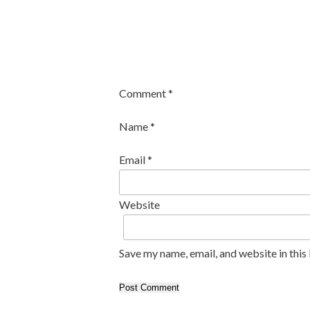
Comment
*
Name
*
Email
*
Website
Save my name, email, and website in this