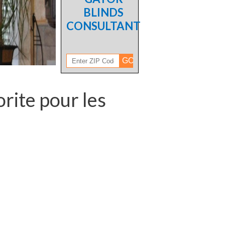
BLINDS
CONSULTANT
rite pour les