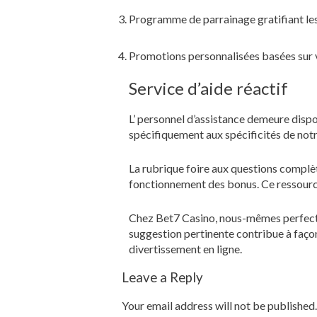
Programme de parrainage gratifiant les 
Promotions personnalisées basées sur v
Service d’aide réactif
L’ personnel d’assistance demeure dispo
spécifiquement aux spécificités de notr
La rubrique foire aux questions complèt
fonctionnement des bonus. Ce ressource
Chez Bet7 Casino, nous-mêmes perfecti
suggestion pertinente contribue à façonn
divertissement en ligne.
Leave a Reply
Your email address will not be published.