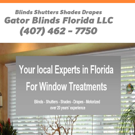
Blinds Shutters Shades Drapes
Gator Blinds Florida LLC
(407) 462 - 7750