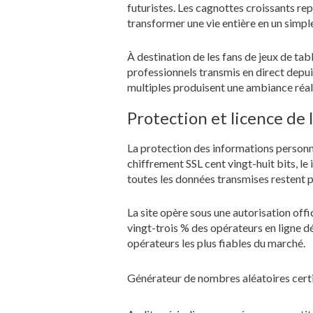
futuristes. Les cagnottes croissants re
transformer une vie entière en un simple
À destination de les fans de jeux de tab
professionnels transmis en direct depui
multiples produisent une ambiance réali
Protection et licence de l
La protection des informations personn
chiffrement SSL cent vingt-huit bits, le
toutes les données transmises restent pr
La site opère sous une autorisation offi
vingt-trois % des opérateurs en ligne dé
opérateurs les plus fiables du marché.
Générateur de nombres aléatoires certi