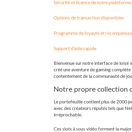
Sécurité et licence de notre plateforme
Options de transaction disponibles
Programme de loyauté et récompense
Support d’aide rapide
Bienvenue sur notre interface de loisir
créé une aventure de gaming complète qu
contentement de la communauté de joue
Notre propre collection d
Le portefeuille contient plus de 2000 j
avec des créateurs réputés tels que Ne
irréprochable.
Ces slots à sous vidéo forment la major