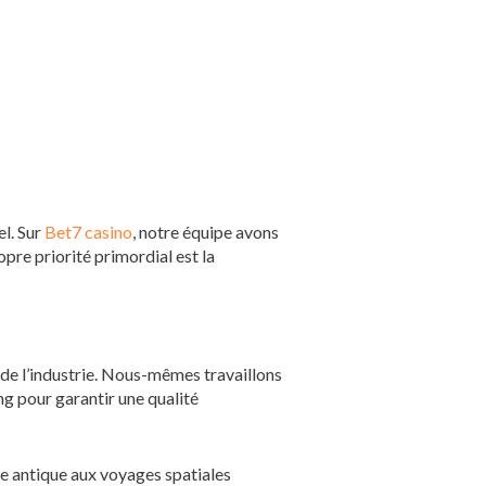
el. Sur
Bet7 casino
, notre équipe avons
pre priorité primordial est la
 de l’industrie. Nous-mêmes travaillons
g pour garantir une qualité
te antique aux voyages spatiales