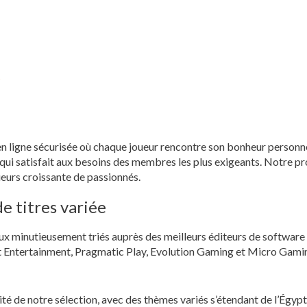
s
 en ligne sécurisée où chaque joueur rencontre son bonheur personn
i satisfait aux besoins des membres les plus exigeants. Notre pro
urs croissante de passionnés.
e titres variée
eux minutieusement triés auprès des meilleurs éditeurs de software
t Entertainment, Pragmatic Play, Evolution Gaming et Micro Gamin
ité de notre sélection, avec des thèmes variés s’étendant de l’Égyp