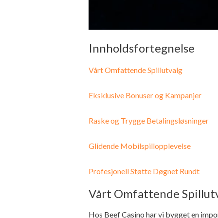
Innholdsfortegnelse
Vårt Omfattende Spillutvalg
Eksklusive Bonuser og Kampanjer
Raske og Trygge Betalingsløsninger
Glidende Mobilspillopplevelse
Profesjonell Støtte Døgnet Rundt
Vårt Omfattende Spillut
Hos Beef Casino har vi bygget en impo