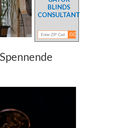
BLINDS
CONSULTANT
l Spennende