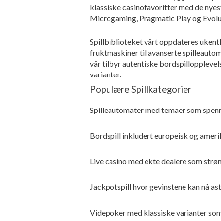
klassiske casinofavoritter med de nye
Microgaming, Pragmatic Play og Evolutio
Spillbiblioteket vårt oppdateres ukentli
fruktmaskiner til avanserte spilleauto
vår tilbyr autentiske bordspillopplevels
varianter.
Populære Spillkategorier
Spilleautomater med temaer som spenner
Bordspill inkludert europeisk og ameri
Live casino med ekte dealere som strøm
Jackpotspill hvor gevinstene kan nå as
Videpoker med klassiske varianter som