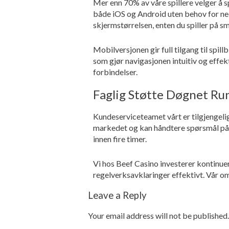
Mer enn 70% av våre spillere velger å sp
både iOS og Android uten behov for ned
skjermstørrelsen, enten du spiller på s
Mobilversjonen gir full tilgang til spi
som gjør navigasjonen intuitiv og effekt
forbindelser.
Faglig Støtte Døgnet Ru
Kundeserviceteamet vårt er tilgjengelig
markedet og kan håndtere spørsmål på m
innen fire timer.
Vi hos Beef Casino investerer kontinuer
regelverksavklaringer effektivt. Vår o
Leave a Reply
Your email address will not be published.