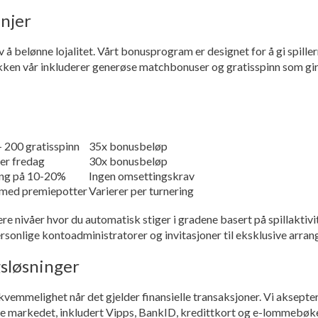
njer
v å belønne lojalitet. Vårt bonusprogram er designet for å gi spill
ken vår inkluderer generøse matchbonuser og gratisspinn som gir 
 200 gratisspinn
35x bonusbeløp
er fredag
30x bonusbeløp
ing på 10-20%
Ingen omsettingskrav
 med premiepotter
Varierer per turnering
re nivåer hvor du automatisk stiger i gradene basert på spillaktivi
ersonlige kontoadministratorer og invitasjoner til eksklusive arra
gsløsninger
vemmelighet når det gjelder finansielle transaksjoner. Vi aksepte
e markedet, inkludert Vipps, BankID, kredittkort og e-lommebøker