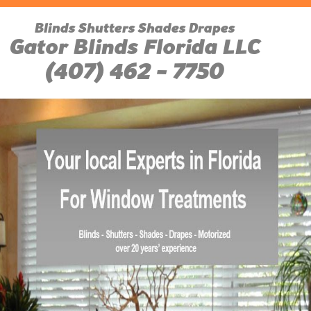
Blinds Shutters Shades Drapes
Gator Blinds Florida LLC
(407) 462 - 7750