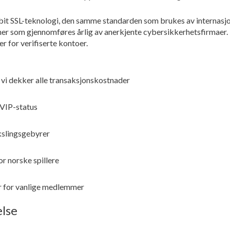
it SSL-teknologi, den samme standarden som brukes av internasjon
er som gjennomføres årlig av anerkjente cybersikkerhetsfirmaer.
r for verifiserte kontoer.
– vi dekker alle transaksjonskostnader
 VIP-status
kslingsgebyrer
r norske spillere
kr for vanlige medlemmer
else