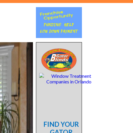
FIND YOUR
GATOR