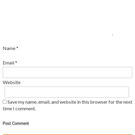
Name
*
Email
*
Website
Save my name, email, and website in this browser for the next
time I comment.