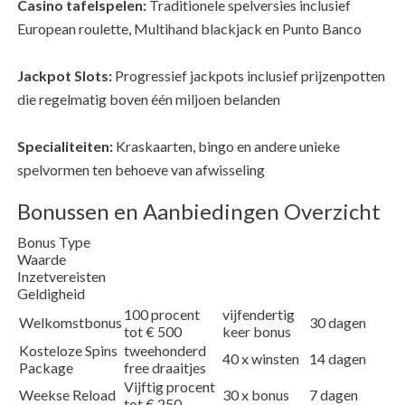
Casino tafelspelen:
Traditionele spelversies inclusief
European roulette, Multihand blackjack en Punto Banco
Jackpot Slots:
Progressief jackpots inclusief prijzenpotten
die regelmatig boven één miljoen belanden
Specialiteiten:
Kraskaarten, bingo en andere unieke
spelvormen ten behoeve van afwisseling
Bonussen en Aanbiedingen Overzicht
Bonus Type
Waarde
Inzetvereisten
Geldigheid
100 procent
vijfendertig
Welkomstbonus
30 dagen
tot € 500
keer bonus
Kosteloze Spins
tweehonderd
40 x winsten
14 dagen
Package
free draaitjes
Vijftig procent
Weekse Reload
30 x bonus
7 dagen
tot € 250