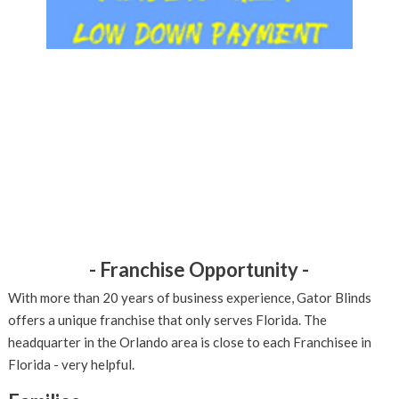
- Franchise Opportunity -
With more than 20 years of business experience, Gator Blinds
offers a unique franchise that only serves Florida. The
headquarter in the Orlando area is close to each Franchisee in
Florida - very helpful.