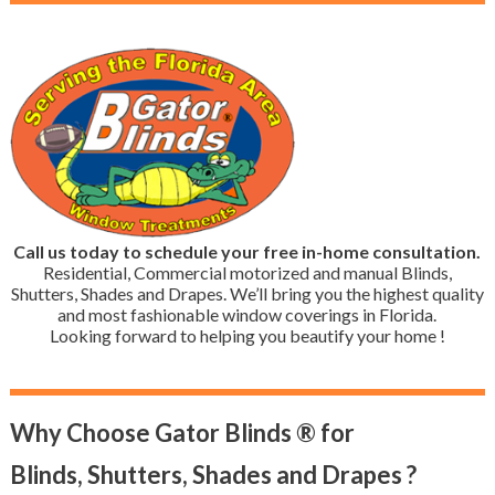
Call us today to schedule your free in-home consultation.
Residential, Commercial motorized and manual Blinds,
Shutters, Shades and Drapes. We’ll bring you the highest quality
and most fashionable window coverings in Florida.
Looking forward to helping you beautify your home !
Why Choose Gator Blinds ® for
Blinds, Shutters, Shades and Drapes ?