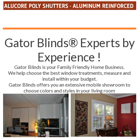
Gator Blinds® Experts by
Experience !
Gator Blinds is your Family Friendly Home Business.
We help choose the best window treatments, measure and
install within your budget.
Gator Blinds offers you an extensive mobile showroom to
choose colors and styles in your living room