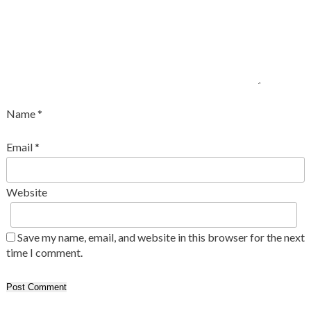
Name
*
Email
*
Website
Save my name, email, and website in this browser for the next
time I comment.