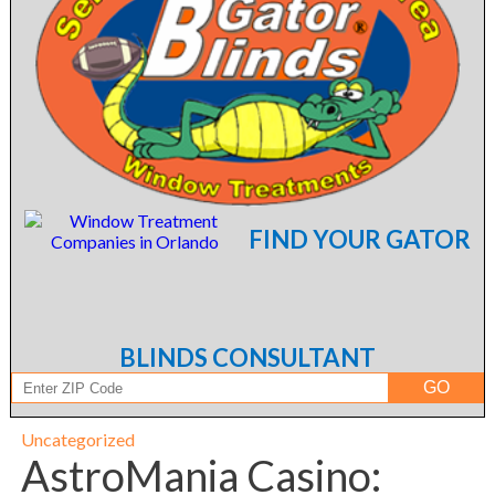
FIND YOUR GATOR
BLINDS CONSULTANT
Uncategorized
AstroMania Casino: