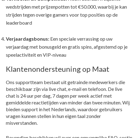
wedstrijden met prijzenpotten tot €50.000, waarbij je kan
strijden tegen overige gamers voor top posities op de
leaderboard
Verjaardagsbonus:
Een speciale verrassing op uw
verjaardag met bonusgeld en gratis spins, afgestemd op je
speelactiviteit en VIP-niveau
Klantenondersteuning op Maat
Ons supportteam bestaat uit getrainde medewerkers die
beschikbaar zijn via live chat, e-mail en telefoon. De live
chat is 24 uur per dag, 7 dagen per week actief met
gemiddelde reactietijden van minder dan twee minuten. Wij
bieden support in het Nederlands, waardoor gebruikers
vragen kunnen stellen in hun eigen taal zonder
misverstanden.
Bovendien beschikken wij over een omvangrijke FAQ-sectie