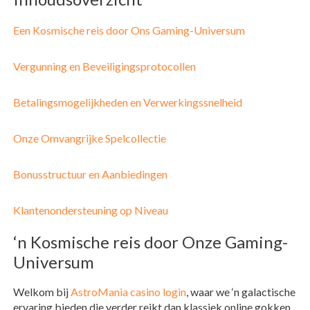
Een Kosmische reis door Ons Gaming-Universum
Vergunning en Beveiligingsprotocollen
Betalingsmogelijkheden en Verwerkingssnelheid
Onze Omvangrijke Spelcollectie
Bonusstructuur en Aanbiedingen
Klantenondersteuning op Niveau
‘n Kosmische reis door Onze Gaming-
Universum
Welkom bij
AstroMania casino login
, waar we ‘n galactische
ervaring bieden die verder reikt dan klassiek online gokken.