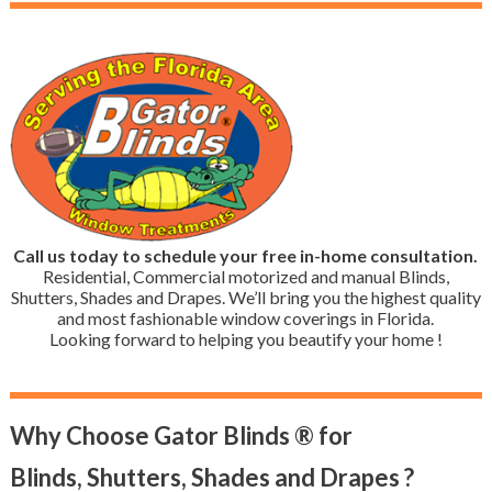
Call us today to schedule your free in-home consultation.
Residential, Commercial motorized and manual Blinds,
Shutters, Shades and Drapes. We’ll bring you the highest quality
and most fashionable window coverings in Florida.
Looking forward to helping you beautify your home !
Why Choose Gator Blinds ® for
Blinds, Shutters, Shades and Drapes ?