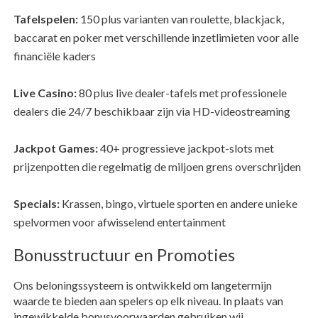
Tafelspelen:
150 plus varianten van roulette, blackjack,
baccarat en poker met verschillende inzetlimieten voor alle
financiële kaders
Live Casino:
80 plus live dealer-tafels met professionele
dealers die 24/7 beschikbaar zijn via HD-videostreaming
Jackpot Games:
40+ progressieve jackpot-slots met
prijzenpotten die regelmatig de miljoen grens overschrijden
Specials:
Krassen, bingo, virtuele sporten en andere unieke
spelvormen voor afwisselend entertainment
Bonusstructuur en Promoties
Ons beloningssysteem is ontwikkeld om langetermijn
waarde te bieden aan spelers op elk niveau. In plaats van
ingewikkelde bonusvoorwaarden gebruiken wij