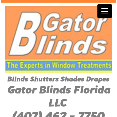
Blinds Shutters Shades Drapes
Gator Blinds Florida
LLC
(407) 462 - 7750