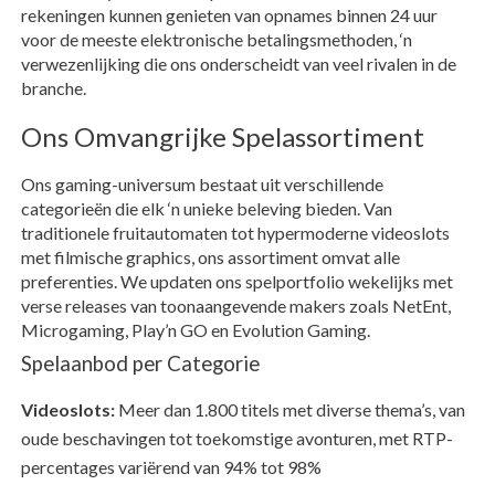
rekeningen kunnen genieten van opnames binnen 24 uur
voor de meeste elektronische betalingsmethoden, ‘n
verwezenlijking die ons onderscheidt van veel rivalen in de
branche.
Ons Omvangrijke Spelassortiment
Ons gaming-universum bestaat uit verschillende
categorieën die elk ‘n unieke beleving bieden. Van
traditionele fruitautomaten tot hypermoderne videoslots
met filmische graphics, ons assortiment omvat alle
preferenties. We updaten ons spelportfolio wekelijks met
verse releases van toonaangevende makers zoals NetEnt,
Microgaming, Play’n GO en Evolution Gaming.
Spelaanbod per Categorie
Videoslots:
Meer dan 1.800 titels met diverse thema’s, van
oude beschavingen tot toekomstige avonturen, met RTP-
percentages variërend van 94% tot 98%