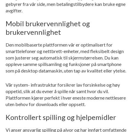
gebyrer fra vår side, men betalingstilbydere kan bruke egne
avgifter.
Mobil brukervennlighet og
brukervennlighet
Den mobilbaserte plattformen vår er optimalisert for
smarttelefoner og nettbrett-enheter, med fleksibelt design
som justerer seg automatisk til skjermstørrelsen. Du kan
oppleve samme spillsamling og funksjoner på smartphone
som på desktop datamaskin, uten tap av kvalitet eller ytelse.
Vår system- infrastruktur forsikrer lav forsinkelse og høy
oppetid, slik at du evner å spille når samt hvor du vil.
Plattformen kjører perfekt i hver eneste moderne nettlesere
uten behov for downloads eller oppsett.
Kontrollert spilling og hjelpemidler
Vi anser ansvarlig spilling på alvor og har innført omfattende