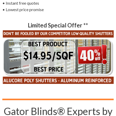
• Instant free quotes
• Lowest price promise
Limited Special Offer **
Gator Blinds® Experts by