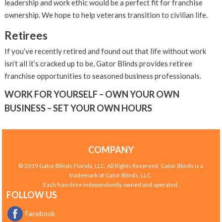
leadership and work ethic would be a perfect fit for franchise
ownership. We hope to help veterans transition to civilian life.
Retirees
If you’ve recently retired and found out that life without work
isn’t all it’s cracked up to be, Gator Blinds provides retiree
franchise opportunities to seasoned business professionals.
WORK FOR YOURSELF – OWN YOUR OWN
BUSINESS – SET YOUR OWN HOURS
COMPANY
© 2019 Gator Blinds Florida, LLC, All Rights Reserved. Gator Blinds is a
trademark of Gator Blinds, LLC.
Each franchise independently owned and operated.
FOLLOW US
Facebook