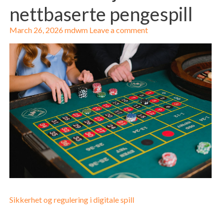
nettbaserte pengespill
March 26, 2026
mdwm
Leave a comment
Sikkerhet og regulering i digitale spill