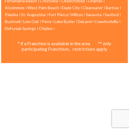
Fernandina Beach
Crestview
Okeechobee
Orlando
Kissimmee
West Palm Beach
Dade City
Clearwater
Bartow
Palatka
St. Augustine
Fort Pierce
Milton
Sarasota
Sanford
Bushnell
Live Oak
Perry
Lake Butler
DeLand
Crawfordville
DeFuniak Springs
Chipley
* if a Franchise is available in the area ** only
participating Franchises, restrictions apply