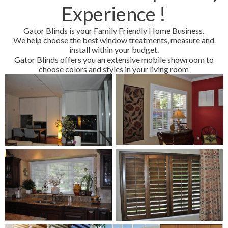
Experience !
Gator Blinds is your Family Friendly Home Business.
We help choose the best window treatments, measure and
install within your budget.
Gator Blinds offers you an extensive mobile showroom to
choose colors and styles in your living room