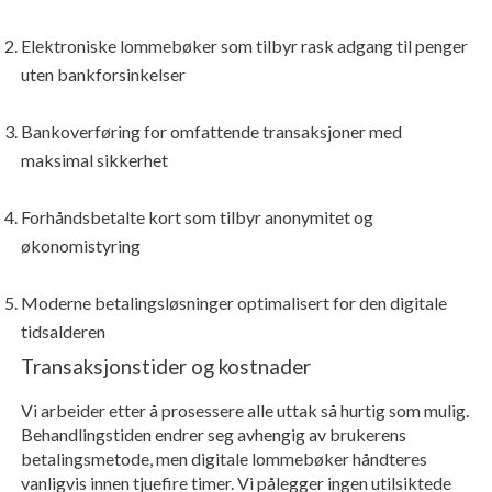
Elektroniske lommebøker som tilbyr rask adgang til penger
uten bankforsinkelser
Bankoverføring for omfattende transaksjoner med
maksimal sikkerhet
Forhåndsbetalte kort som tilbyr anonymitet og
økonomistyring
Moderne betalingsløsninger optimalisert for den digitale
tidsalderen
Transaksjonstider og kostnader
Vi arbeider etter å prosessere alle uttak så hurtig som mulig.
Behandlingstiden endrer seg avhengig av brukerens
betalingsmetode, men digitale lommebøker håndteres
vanligvis innen tjuefire timer. Vi pålegger ingen utilsiktede