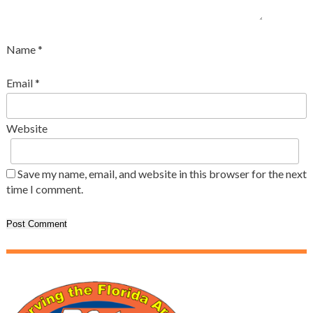
Name
*
Email
*
Website
Save my name, email, and website in this browser for the next
time I comment.