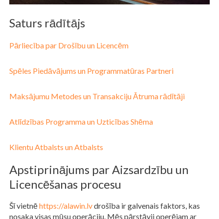
Saturs rādītājs
Pārliecība par Drošību un Licencēm
Spēles Piedāvājums un Programmatūras Partneri
Maksājumu Metodes un Transakciju Ātruma rādītāji
Atlīdzības Programma un Uzticības Shēma
Klientu Atbalsts un Atbalsts
Apstiprinājums par Aizsardzību un
Licencēšanas procesu
Šī vietnē
https://alawin.lv
drošība ir galvenais faktors, kas
nosaka visas mūsu operāciju. Mēs pārstāvji operējam ar