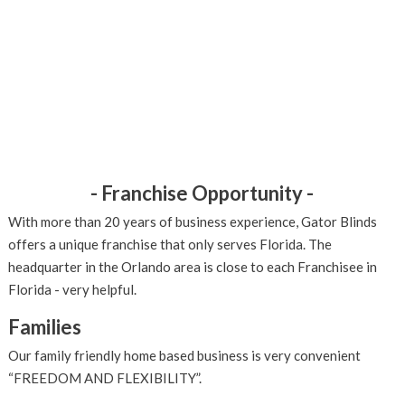
- Franchise Opportunity -
With more than 20 years of business experience, Gator Blinds
offers a unique franchise that only serves Florida. The
headquarter in the Orlando area is close to each Franchisee in
Florida - very helpful.
Families
Our family friendly home based business is very convenient
“FREEDOM AND FLEXIBILITY”.