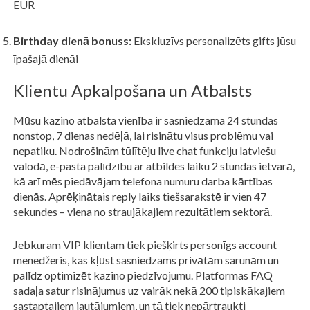
EUR
Birthday dienā bonuss:
Ekskluzīvs personalizēts gifts jūsu
īpašajā dienāi
Klientu Apkalpošana un Atbalsts
Mūsu kazino atbalsta vienība ir sasniedzama 24 stundas
nonstop, 7 dienas nedēļā, lai risinātu visus problēmu vai
nepatiku. Nodrošinām tūlītēju live chat funkciju latviešu
valodā, e-pasta palīdzību ar atbildes laiku 2 stundas ietvarā,
kā arī mēs piedāvājam telefona numuru darba kārtības
dienās. Aprēķinātais reply laiks tiešsarakstē ir vien 47
sekundes – viena no straujākajiem rezultātiem sektorā.
Jebkuram VIP klientam tiek piešķirts personīgs account
menedžeris, kas kļūst sasniedzams privātām sarunām un
palīdz optimizēt kazino piedzīvojumu. Platformas FAQ
sadaļa satur risinājumus uz vairāk nekā 200 tipiskākajiem
sastaptajiem jautājumiem, un tā tiek nepārtraukti