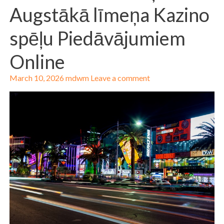
Augstākā līmeņa Kazino
spēļu Piedāvājumiem
Online
March 10, 2026
mdwm
Leave a comment