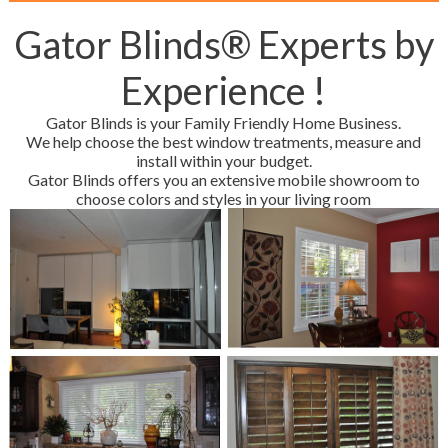
Gator Blinds® Experts by
Experience !
Gator Blinds is your Family Friendly Home Business.
We help choose the best window treatments, measure and
install within your budget.
Gator Blinds offers you an extensive mobile showroom to
choose colors and styles in your living room