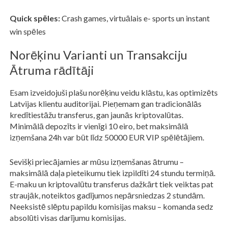
Quick spēles:
Crash games, virtuālais e- sports un instant
win spēles
Norēķinu Varianti un Transakciju
Ātruma rādītāji
Esam izveidojuši plašu norēķinu veidu klāstu, kas optimizēts
Latvijas klientu auditorijai. Pieņemam gan tradicionālās
kredītiestāžu transferus, gan jaunās kriptovalūtas.
Minimālā depozīts ir vienīgi 10 eiro, bet maksimālā
izņemšana 24h var būt līdz 50000 EUR VIP spēlētājiem.
Sevišķi priecājamies ar mūsu izņemšanas ātrumu –
maksimālā daļa pieteikumu tiek izpildīti 24 stundu termiņā.
E-maku un kriptovalūtu transferus dažkārt tiek veiktas pat
straujāk, noteiktos gadījumos nepārsniedzas 2 stundām.
Neeksistē slēptu papildu komisijas maksu – komanda sedz
absolūti visas darījumu komisijas.