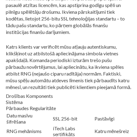
pasaulē atzītas licencēm, kas apstiprina godīgu spēli un
pilnīgu spēlētāju drošumu. Ikviena pārskaitījumi tiek
kodētas, lietojot 256-bitu SSL tehnoloģijas standartu – to
tādu pašu standartu, ko pārņem globālās finanšu
institūcijas finanšu darījumiem.
Katrs klients var verificēt mūsu atļauju autentiskumu,
klikšķinot uz atbilstošā apliecinājuma simbola vietnes
apakšdaļā. Komanda periodiski izturām trešo pušu
pārbaužu novērtējumus, lai apliecinātu, ka ikviena spēles
atbilst RNG (nejaušo ciparu radītāja) normām. Faktiski,
mūsu spēļu automātu atdeves līmenis tiek pārbaudīts katru
mēnesī, un rezultāti tiek publicēti klientiem pieejamā formā.
Drošības Komponents
Sistēma
Pārbaudes Regularitāte
Datu masīvu
SSL 256-bit
Pastāvīgi
šifrēšana
iTech Labs
RNG mehānisms
Katru mēnešreiz
sertifikāts