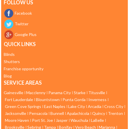
FOLLOW US
Facebook
Twitter
Google Plus
QUICK LINKS
Blinds
Shutters
Franchise opportunity
Blog
SERVICE AREAS
Gainesville
Macclenny
Panama City
Starke
Titusville
Fort Lauderdale
Blountstown
Punta Gorda
Inverness
Green Cove Springs
East Naples
Lake City
Arcadia
Cross City
Jacksonville
Pensacola
Bunnell
Apalachicola
Quincy
Trenton
Moore Haven
Port St. Joe
Jasper
Wauchula
LaBelle
Brooksville
Sebring
Tampa
Bonifay
Vero Beach
Marianna