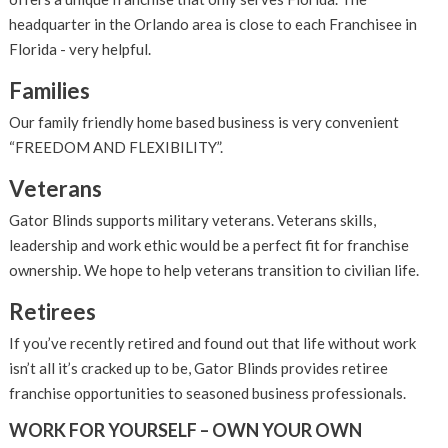
headquarter in the Orlando area is close to each Franchisee in
Florida - very helpful.
Families
Our family friendly home based business is very convenient
“FREEDOM AND FLEXIBILITY”.
Veterans
Gator Blinds supports military veterans. Veterans skills,
leadership and work ethic would be a perfect fit for franchise
ownership. We hope to help veterans transition to civilian life.
Retirees
If you’ve recently retired and found out that life without work
isn’t all it’s cracked up to be, Gator Blinds provides retiree
franchise opportunities to seasoned business professionals.
WORK FOR YOURSELF – OWN YOUR OWN