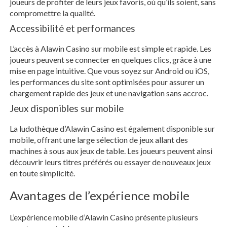
joueurs de profiter de leurs jeux favoris, où qu’ils soient, sans
compromettre la qualité.
Accessibilité et performances
L’accès à Alawin Casino sur mobile est simple et rapide. Les
joueurs peuvent se connecter en quelques clics, grâce à une
mise en page intuitive. Que vous soyez sur Android ou iOS,
les performances du site sont optimisées pour assurer un
chargement rapide des jeux et une navigation sans accroc.
Jeux disponibles sur mobile
La ludothèque d’Alawin Casino est également disponible sur
mobile, offrant une large sélection de jeux allant des
machines à sous aux jeux de table. Les joueurs peuvent ainsi
découvrir leurs titres préférés ou essayer de nouveaux jeux
en toute simplicité.
Avantages de l’expérience mobile
L’expérience mobile d’Alawin Casino présente plusieurs