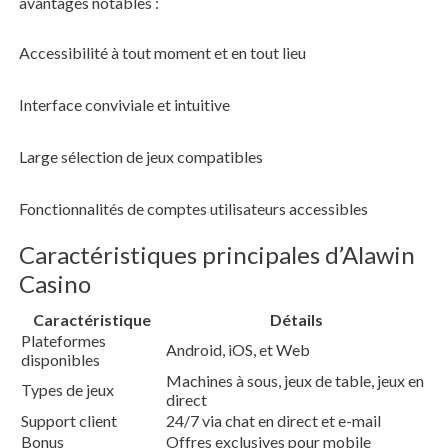
avantages notables :
Accessibilité à tout moment et en tout lieu
Interface conviviale et intuitive
Large sélection de jeux compatibles
Fonctionnalités de comptes utilisateurs accessibles
Caractéristiques principales d’Alawin
Casino
Caractéristique
Détails
Plateformes
Android, iOS, et Web
disponibles
Machines à sous, jeux de table, jeux en
Types de jeux
direct
Support client
24/7 via chat en direct et e-mail
Bonus
Offres exclusives pour mobile