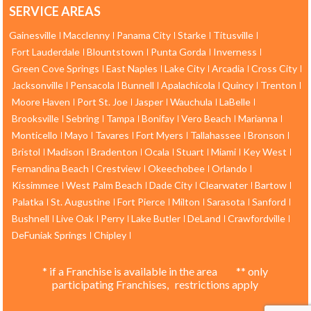
SERVICE AREAS
Gainesville
Macclenny
Panama City
Starke
Titusville
Fort Lauderdale
Blountstown
Punta Gorda
Inverness
Green Cove Springs
East Naples
Lake City
Arcadia
Cross City
Jacksonville
Pensacola
Bunnell
Apalachicola
Quincy
Trenton
Moore Haven
Port St. Joe
Jasper
Wauchula
LaBelle
Brooksville
Sebring
Tampa
Bonifay
Vero Beach
Marianna
Monticello
Mayo
Tavares
Fort Myers
Tallahassee
Bronson
Bristol
Madison
Bradenton
Ocala
Stuart
Miami
Key West
Fernandina Beach
Crestview
Okeechobee
Orlando
Kissimmee
West Palm Beach
Dade City
Clearwater
Bartow
Palatka
St. Augustine
Fort Pierce
Milton
Sarasota
Sanford
Bushnell
Live Oak
Perry
Lake Butler
DeLand
Crawfordville
DeFuniak Springs
Chipley
* if a Franchise is available in the area ** only
participating Franchises, restrictions apply