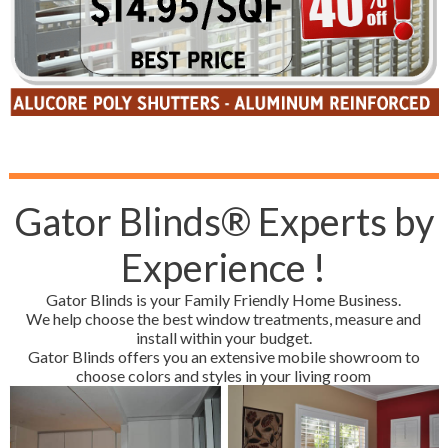
Gator Blinds® Experts by
Experience !
Gator Blinds is your Family Friendly Home Business.
We help choose the best window treatments, measure and
install within your budget.
Gator Blinds offers you an extensive mobile showroom to
choose colors and styles in your living room