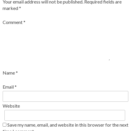
Your email address will not be published.
Required fields are
marked
*
Comment
*
Name
*
Email
*
Website
Save my name, email, and website in this browser for the next