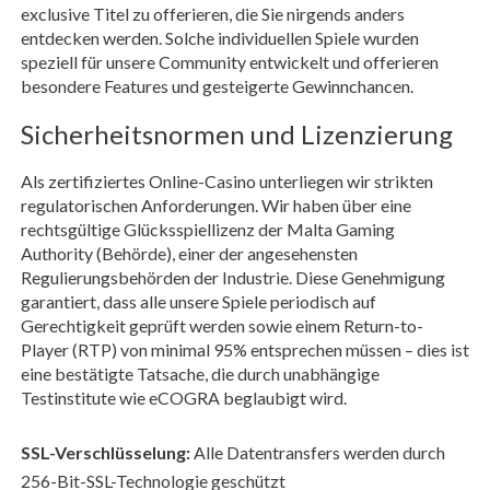
exclusive Titel zu offerieren, die Sie nirgends anders
entdecken werden. Solche individuellen Spiele wurden
speziell für unsere Community entwickelt und offerieren
besondere Features und gesteigerte Gewinnchancen.
Sicherheitsnormen und Lizenzierung
Als zertifiziertes Online-Casino unterliegen wir strikten
regulatorischen Anforderungen. Wir haben über eine
rechtsgültige Glücksspiellizenz der Malta Gaming
Authority (Behörde), einer der angesehensten
Regulierungsbehörden der Industrie. Diese Genehmigung
garantiert, dass alle unsere Spiele periodisch auf
Gerechtigkeit geprüft werden sowie einem Return-to-
Player (RTP) von minimal 95% entsprechen müssen – dies ist
eine bestätigte Tatsache, die durch unabhängige
Testinstitute wie eCOGRA beglaubigt wird.
SSL-Verschlüsselung:
Alle Datentransfers werden durch
256-Bit-SSL-Technologie geschützt