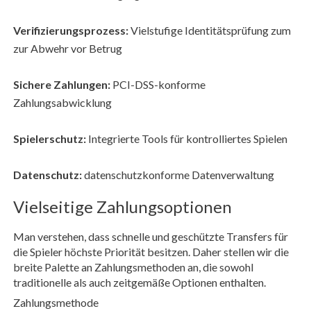
Verifizierungsprozess:
Vielstufige Identitätsprüfung zum
zur Abwehr vor Betrug
Sichere Zahlungen:
PCI-DSS-konforme
Zahlungsabwicklung
Spielerschutz:
Integrierte Tools für kontrolliertes Spielen
Datenschutz:
datenschutzkonforme Datenverwaltung
Vielseitige Zahlungsoptionen
Man verstehen, dass schnelle und geschützte Transfers für
die Spieler höchste Priorität besitzen. Daher stellen wir die
breite Palette an Zahlungsmethoden an, die sowohl
traditionelle als auch zeitgemäße Optionen enthalten.
Zahlungsmethode