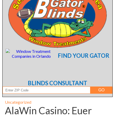
FIND YOUR GATOR
BLINDS CONSULTANT
Uncategorized
AlaWin Casino: Euer