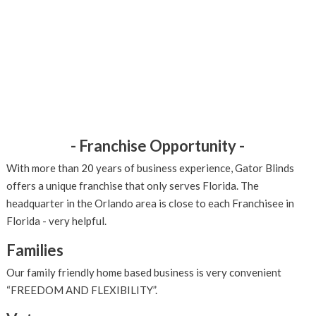
- Franchise Opportunity -
With more than 20 years of business experience, Gator Blinds
offers a unique franchise that only serves Florida. The
headquarter in the Orlando area is close to each Franchisee in
Florida - very helpful.
Families
Our family friendly home based business is very convenient
“FREEDOM AND FLEXIBILITY”.