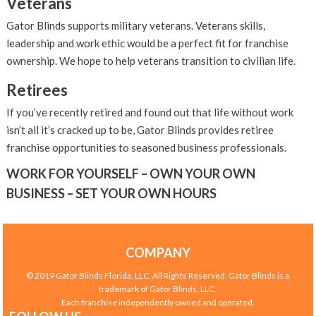
Veterans
Gator Blinds supports military veterans. Veterans skills,
leadership and work ethic would be a perfect fit for franchise
ownership. We hope to help veterans transition to civilian life.
Retirees
If you’ve recently retired and found out that life without work
isn’t all it’s cracked up to be, Gator Blinds provides retiree
franchise opportunities to seasoned business professionals.
WORK FOR YOURSELF – OWN YOUR OWN
BUSINESS – SET YOUR OWN HOURS
COMPANY
© 2019 Gator Blinds Florida, LLC, All Rights Reserved. Gator Blinds is a
trademark of Gator Blinds, LLC.
Each franchise independently owned and operated.