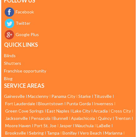
FOLLOW US
Facebook
Twitter
Google Plus
QUICK LINKS
Blinds
Shutters
Franchise opportunity
Blog
SERVICE AREAS
Gainesville
Macclenny
Panama City
Starke
Titusville
Fort Lauderdale
Blountstown
Punta Gorda
Inverness
Green Cove Springs
East Naples
Lake City
Arcadia
Cross City
Jacksonville
Pensacola
Bunnell
Apalachicola
Quincy
Trenton
Moore Haven
Port St. Joe
Jasper
Wauchula
LaBelle
Brooksville
Sebring
Tampa
Bonifay
Vero Beach
Marianna